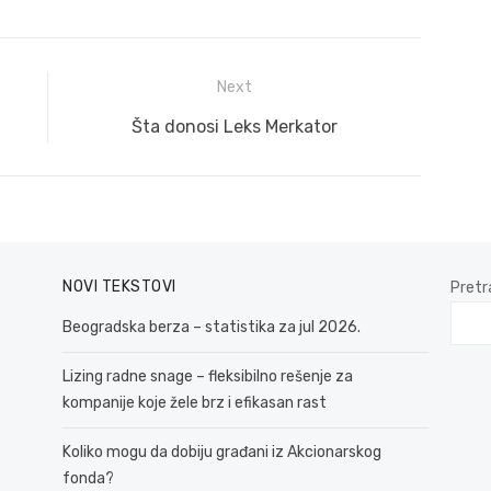
Next
Next
Šta donosi Leks Merkator
post:
NOVI TEKSTOVI
Pretr
Beogradska berza – statistika za jul 2026.
Lizing radne snage – fleksibilno rešenje za
kompanije koje žele brz i efikasan rast
Koliko mogu da dobiju građani iz Akcionarskog
fonda?