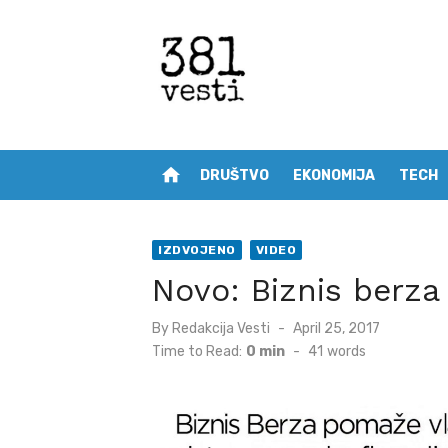
Skip
to
content
home
DRUŠTVO
EKONOMIJA
TECH
IZDVOJENO
VIDEO
Novo: Biznis berza
Posted
By
Redakcija Vesti
April 25, 2017
on
Time to Read:
0 min
-
41
words