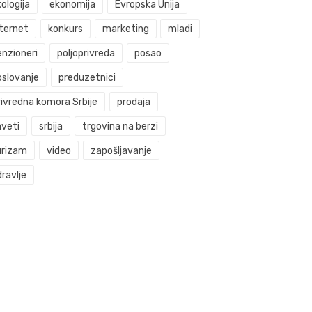
ologija
ekonomija
Evropska Unija
nternet
konkurs
marketing
mladi
enzioneri
poljoprivreda
posao
oslovanje
preduzetnici
rivredna komora Srbije
prodaja
aveti
srbija
trgovina na berzi
urizam
video
zapošljavanje
ravlje