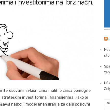
Moo
sto
Spa
ten
US 
Jul
 zainteresovanim vlasnicima malih biznisa pomogne
strateškim investitorima i finansijerima, kako bi
ak
našavši najbolji model finansiranja za dalji poslovni