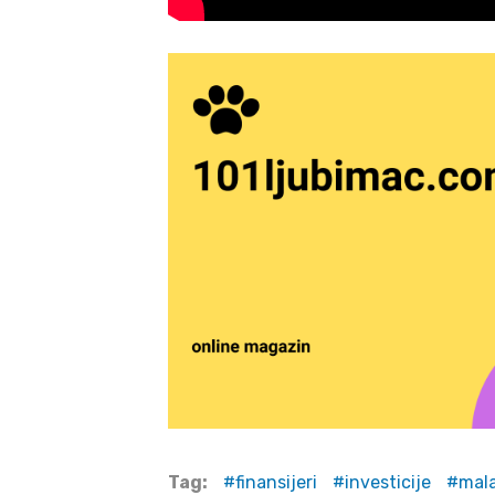
Tag:
finansijeri
investicije
mal