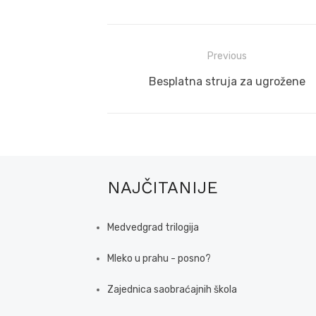
Post
Previous
navigation
Previous
Besplatna struja za ugrožene
post:
NAJČITANIJE
Medvedgrad trilogija
Mleko u prahu - posno?
Zajednica saobraćajnih škola