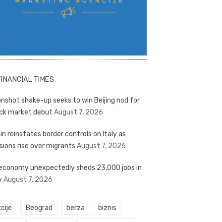
FINANCIAL TIMES
nshot shake-up seeks to win Beijing nod for
ck market debut
August 7, 2026
in reinstates border controls on Italy as
sions rise over migrants
August 7, 2026
economy unexpectedly sheds 23,000 jobs in
y
August 7, 2026
cije
Beograd
berza
biznis