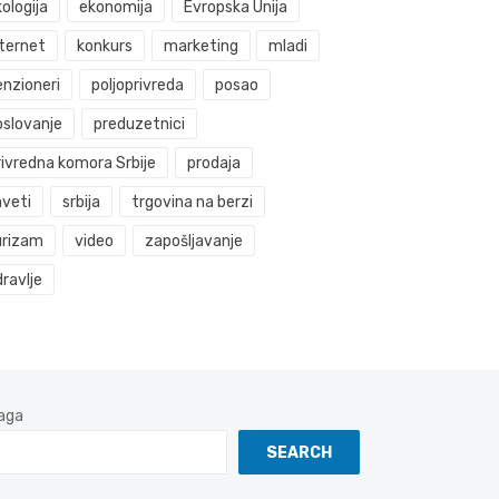
ologija
ekonomija
Evropska Unija
nternet
konkurs
marketing
mladi
enzioneri
poljoprivreda
posao
oslovanje
preduzetnici
rivredna komora Srbije
prodaja
aveti
srbija
trgovina na berzi
urizam
video
zapošljavanje
ravlje
aga
SEARCH