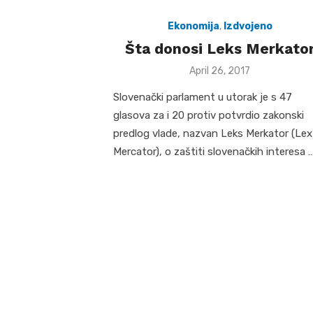
Ekonomija
,
Izdvojeno
Šta donosi Leks Merkato
Posted
April 26, 2017
on
Slovenački parlament u utorak je s 47
glasova za i 20 protiv potvrdio zakonski
predlog vlade, nazvan Leks Merkator (Lex
Mercator), o zaštiti slovenačkih interesa 