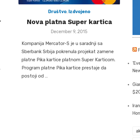
Društvo
,
Izdvojeno
r
Nova platna Super kartica
Posted
December 9, 2015
on
Kompanija Mercator-S je u saradnji sa
Sberbank Srbija pokrenula projekat zamene
platne Pika kartice platnom Super Karticom.
‘Eve
…
Program platne Pika kartice prestaje da
New
postoji od …
Gia
$20
Ira
Hor
ak