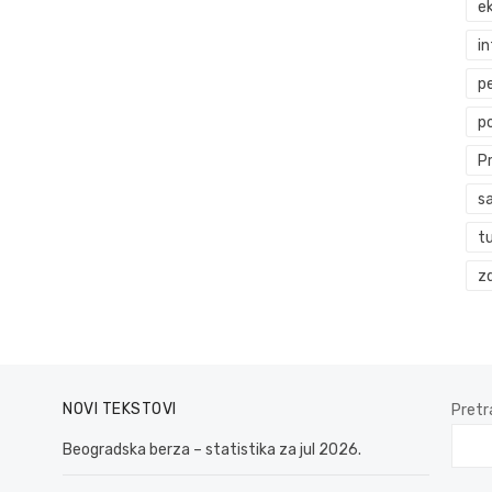
ek
i
p
p
P
s
t
zd
NOVI TEKSTOVI
Pretr
Beogradska berza – statistika za jul 2026.