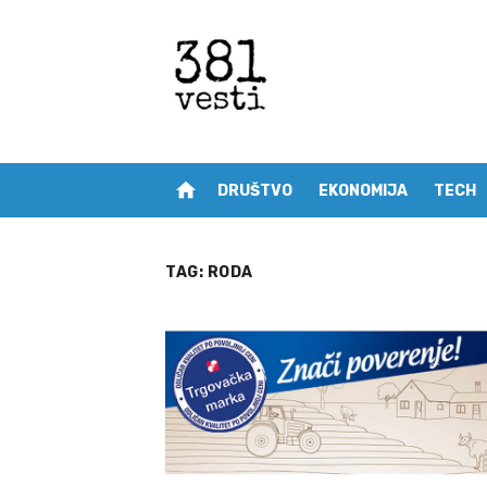
Skip
to
content
home
DRUŠTVO
EKONOMIJA
TECH
TAG:
RODA