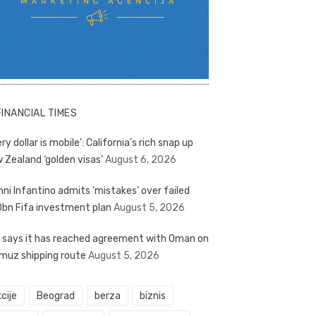
FINANCIAL TIMES
ry dollar is mobile’: California’s rich snap up
 Zealand ‘golden visas’
August 6, 2026
nni Infantino admits ‘mistakes’ over failed
bn Fifa investment plan
August 5, 2026
n says it has reached agreement with Oman on
muz shipping route
August 5, 2026
cije
Beograd
berza
biznis