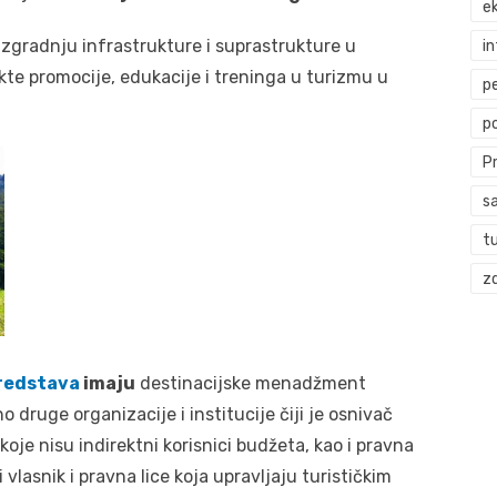
ek
izgradnju infrastrukture i suprastrukture u
i
ekte promocije, edukacije i treninga u turizmu u
p
p
P
s
t
zd
redstava
imaju
destinacijske menadžment
 druge organizacije i institucije čiji je osnivač
koje nisu indirektni korisnici budžeta, kao i pravna
i vlasnik i pravna lice koja upravljaju turističkim