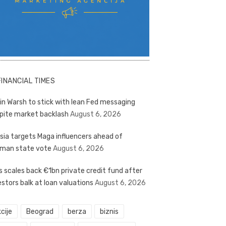
FINANCIAL TIMES
in Warsh to stick with lean Fed messaging
pite market backlash
August 6, 2026
sia targets Maga influencers ahead of
man state vote
August 6, 2026
s scales back €1bn private credit fund after
estors balk at loan valuations
August 6, 2026
cije
Beograd
berza
biznis