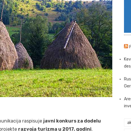
Kev
des
Rus
Ger
Are
inv
munikacija raspisuje
javni konkurs za dodelu
ak
projekte
razvoja turizma u 2017. godini
.