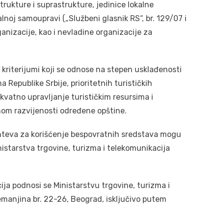
strukture i suprastrukture, jedinice lokalne
noj samoupravi („Službeni glasnik RS“, br. 129/07 i
ganizacije, kao i nevladine organizacije za
kriterijumi koji se odnose na stepen usklađenosti
 Republike Srbije, prioritetnih turističkih
ekvatno upravljanje turističkim resursima i
nom razvijenosti određene opštine.
teva za korišćenje bespovratnih sredstava mogu
nistarstva trgovine, turizma i telekomunikacija
ija podnosi se Ministarstvu trgovine, turizma i
emanjina br. 22-26, Beograd, isključivo putem