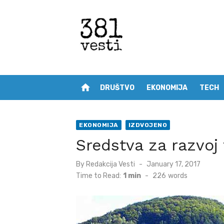
Skip
to
content
home
DRUŠTVO
EKONOMIJA
TECH
EKONOMIJA
IZDVOJENO
Sredstva za razvoj
Posted
By
Redakcija Vesti
January 17, 2017
on
Time to Read:
1 min
-
226
words