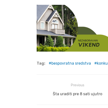
Tag:
bespovratna sredstva
konku
Post
Previous
navigation
Previous
Šta uraditi pre 8 sati ujutro
post: