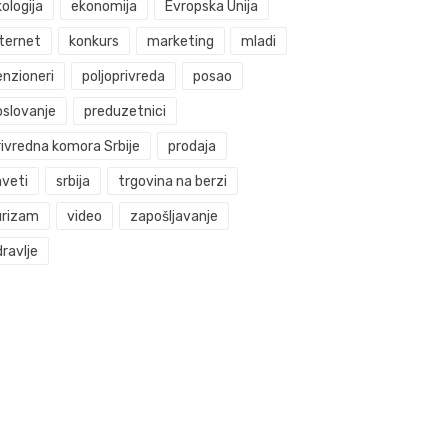
ologija
ekonomija
Evropska Unija
nternet
konkurs
marketing
mladi
enzioneri
poljoprivreda
posao
oslovanje
preduzetnici
rivredna komora Srbije
prodaja
aveti
srbija
trgovina na berzi
urizam
video
zapošljavanje
ravlje