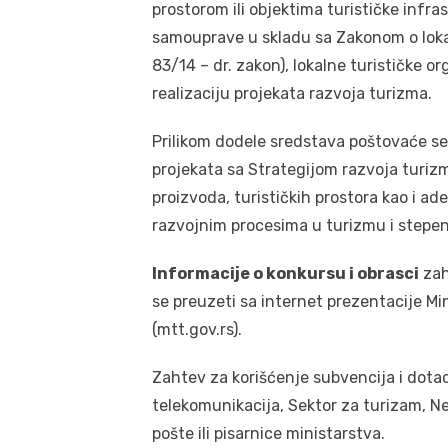
prostorom ili objektima turističke infra
samouprave u skladu sa Zakonom o lokal
83/14 – dr. zakon), lokalne turističke or
realizaciju projekata razvoja turizma.
Prilikom dodele sredstava poštovaće se 
projekata sa Strategijom razvoja turizma
proizvoda, turističkih prostora kao i ad
razvojnim procesima u turizmu i stepe
Informacije o konkursu i obrasci
zah
se preuzeti sa internet prezentacije Mi
(mtt.gov.rs).
Zahtev za korišćenje subvencija i dotac
telekomunikacija, Sektor za turizam, N
pošte ili pisarnice ministarstva.