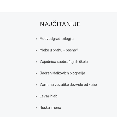
NAJČITANIJE
Medvedgrad trilogija
Mleko u prahu - posno?
Zajednica saobraćajnih škola
Jadran Malkovich biografija
Zamena vozačke dozvole od kuće
Lavaš hleb
Ruska imena