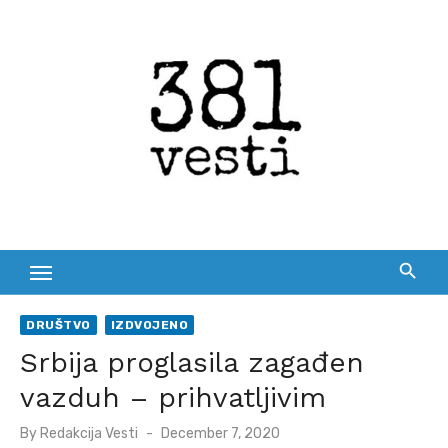
Skip
to
content
DRUŠTVO
IZDVOJENO
Srbija proglasila zagađen
vazduh – prihvatljivim
Posted
By
Redakcija Vesti
December 7, 2020