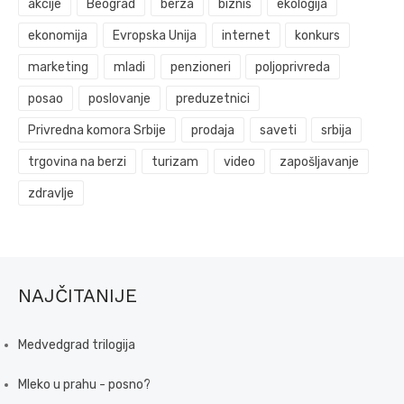
akcije
Beograd
berza
biznis
ekologija
ekonomija
Evropska Unija
internet
konkurs
marketing
mladi
penzioneri
poljoprivreda
posao
poslovanje
preduzetnici
Privredna komora Srbije
prodaja
saveti
srbija
trgovina na berzi
turizam
video
zapošljavanje
zdravlje
NAJČITANIJE
Medvedgrad trilogija
Mleko u prahu - posno?