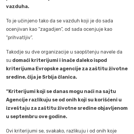
vazduha.
To je učinjeno tako da se vazduh koji je do sada
ocenjivan kao “zagadjen”, od sada ocenjuje kao
“prihvatljiv”.
Takodje su dve organizacije u saopštenju navele da
su
domaći kriterijumi i inače daleko ispod
kriterijuma Evropske agencije za zaštitu životne
sredine, čija je Srbija članica.
“Kriterijumi koji se danas mogu naći na sajtu
Agencije razlikuju se od onih koji su korišćeni u
izveštaju za zaštitu životne sredine objavljenom
u septembru ove godine.
Ovi kriterijumi se, svakako, razlikuju i od onih koje