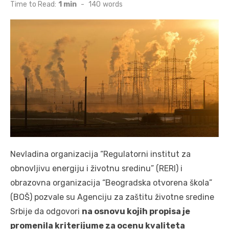
on
Time to Read:
1 min
-
140
words
Nevladina organizacija “Regulatorni institut za
obnovljivu energiju i životnu sredinu” (RERI) i
obrazovna organizacija “Beogradska otvorena škola”
(BOŠ) pozvale su Agenciju za zaštitu životne sredine
Srbije da odgovori
na osnovu kojih propisa je
promenila kriterijume za ocenu kvaliteta