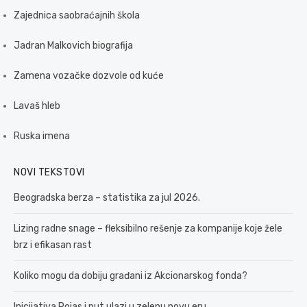
Zajednica saobraćajnih škola
Jadran Malkovich biografija
Zamena vozačke dozvole od kuće
Lavaš hleb
Ruska imena
NOVI TEKSTOVI
Beogradska berza – statistika za jul 2026.
Lizing radne snage – fleksibilno rešenje za kompanije koje žele
brz i efikasan rast
Koliko mogu da dobiju građani iz Akcionarskog fonda?
Inicijativa Pojas i put ulazi u zelenu novu eru