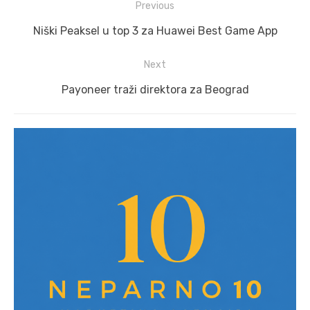
Post
Previous
navigation
Previous
Niški Peaksel u top 3 za Huawei Best Game App
post:
Next
Next
Payoneer traži direktora za Beograd
post: