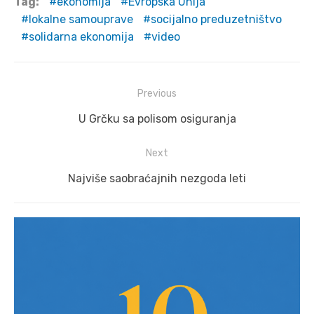
Tag:
ekonomija
Evropska Unija
lokalne samouprave
socijalno preduzetništvo
solidarna ekonomija
video
Post
Previous
navigation
Previous
U Grčku sa polisom osiguranja
post:
Next
Next
Najviše saobraćajnih nezgoda leti
post: