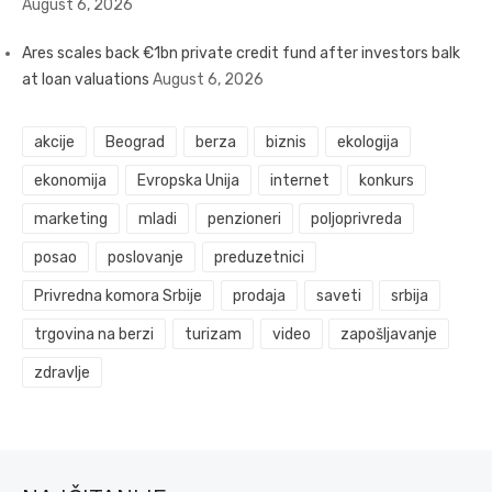
August 6, 2026
Ares scales back €1bn private credit fund after investors balk
at loan valuations
August 6, 2026
akcije
Beograd
berza
biznis
ekologija
ekonomija
Evropska Unija
internet
konkurs
marketing
mladi
penzioneri
poljoprivreda
posao
poslovanje
preduzetnici
Privredna komora Srbije
prodaja
saveti
srbija
trgovina na berzi
turizam
video
zapošljavanje
zdravlje