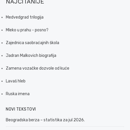
NAJČITANIJE
Medvedgrad trilogija
Mleko u prahu - posno?
Zajednica saobraćajnih škola
Jadran Malkovich biografija
Zamena vozačke dozvole od kuće
Lavaš hleb
Ruska imena
NOVI TEKSTOVI
Beogradska berza – statistika za jul 2026.