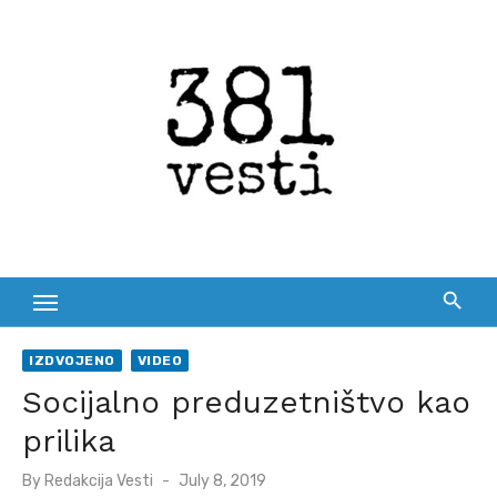
Skip
to
content
IZDVOJENO
VIDEO
Socijalno preduzetništvo kao
prilika
Posted
By
Redakcija Vesti
July 8, 2019