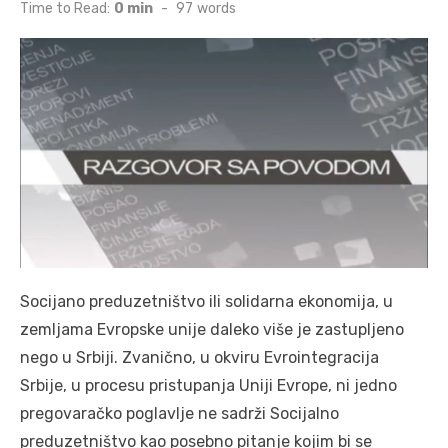
on
Time to Read:
0 min
-
97
words
Socijano preduzetništvo ili solidarna ekonomija, u
zemljama Evropske unije daleko više je zastupljeno
nego u Srbiji. Zvanično, u okviru Evrointegracija
Srbije, u procesu pristupanja Uniji Evrope, ni jedno
pregovaračko poglavlje ne sadrži Socijalno
preduzetništvo kao posebno pitanje kojim bi se