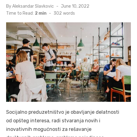
Posted
By
Aleksandar Slavkovic
June 10, 2022
on
Time to Read:
2 min
-
302
words
Socijalno preduzetništvo je obavljanje delatnosti
od opšteg interesa, radi stvaranja novih i
inovativnih mogućnosti za rešavanje