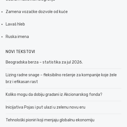
Zamena vozačke dozvole od kuće
Lavaš hleb
Ruska imena
NOVI TEKSTOVI
Beogradska berza – statistika za jul 2026.
Lizing radne snage – fleksibilno rešenje za kompanije koje žele
brz i efikasan rast
Koliko mogu da dobiju građani iz Akcionarskog fonda?
Inicijativa Pojas i put ulazi u zelenu novu eru
Tehnološki pioniri koji menjaju globalnu ekonomiju