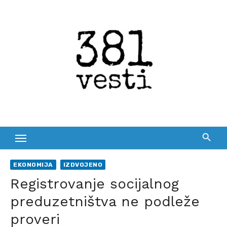
Skip
to
content
EKONOMIJA
IZDVOJENO
Registrovanje socijalnog
preduzetništva ne podleže
proveri