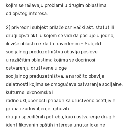
kojim se rešavaju problemi u drugim oblastima
od opšteg interesa.
2) privredni subjekt prilaže osnivački akt, statut ili
drugi opšti akt, u kojem se vidi da posluje u jednoj
ili više oblasti u skladu navedenim – Subjekt
socijalnog preduzetništva obavlja poslove
u različitim oblastima kojima se doprinosi
ostvarenju društvene uloge
socijalnog preduzetništva, a naročito obavlja
delatnosti kojima se omogućava ostvarenje socijalne,
kulturne, ekonomske i
radne uključenosti pripadnika društveno osetljivih
grupa i zadovoljenje njihovih
drugih specifičnih potreba, kao i ostvarenje drugih
identifikovanih opštih interesa unutar lokalne