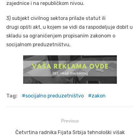
zajednice i na republičkom nivou.
3) subjekt civilnog sektora prilaže statut ili
drugi opšti akt, u kojem se vidi da raspodeljuje dobit u
skladu sa ograničenjem propisanim zakonom o
socijalnom preduzetništvu,
Tag:
socijalno preduzetništvo
zakon
Post
Previous
navigation
Previous
Četvrtina radnika Fijata Srbija tehnološki višak