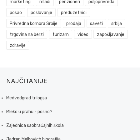
marketing
mladi
penzioneri
poljoprivreda
posao
poslovanje
preduzetnici
Privredna komora Srbije
prodaja
saveti
srbija
trgovina na berzi
turizam
video
zapošljavanje
zdravlje
NAJČITANIJE
Medvedgrad trilogija
Mleko u prahu - posno?
Zajednica saobraćajnih škola
Jadran Malkovich biografija