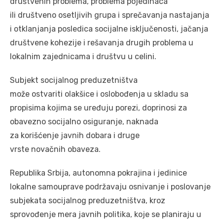
društvenih problema, problema pojedinaca
ili društveno osetljivih grupa i sprečavanja nastajanja
i otklanjanja posledica socijalne isključenosti, jačanja
društvene kohezije i rešavanja drugih problema u
lokalnim zajednicama i društvu u celini.
Subjekt socijalnog preduzetništva
može ostvariti olakšice i oslobođenja u skladu sa
propisima kojima se uređuju porezi, doprinosi za
obavezno socijalno osiguranje, naknada
za korišćenje javnih dobara i druge
vrste novačnih obaveza.
Republika Srbija, autonomna pokrajina i jedinice
lokalne samouprave podržavaju osnivanje i poslovanje
subjekata socijalnog preduzetništva, kroz
sprovođenje mera javnih politika, koje se planiraju u