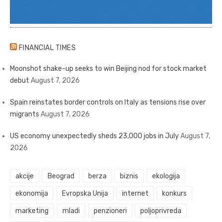
FINANCIAL TIMES
Moonshot shake-up seeks to win Beijing nod for stock market
debut
August 7, 2026
Spain reinstates border controls on Italy as tensions rise over
migrants
August 7, 2026
US economy unexpectedly sheds 23,000 jobs in July
August 7,
2026
akcije
Beograd
berza
biznis
ekologija
ekonomija
Evropska Unija
internet
konkurs
marketing
mladi
penzioneri
poljoprivreda