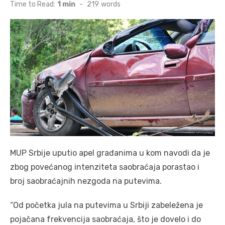
on
Time to Read:
1 min
-
219
words
MUP Srbije uputio apel građanima u kom navodi da je
zbog povećanog intenziteta saobraćaja porastao i
broj saobraćajnih nezgoda na putevima.
“Od početka jula na putevima u Srbiji zabeležena je
pojačana frekvencija saobraćaja, što je dovelo i do