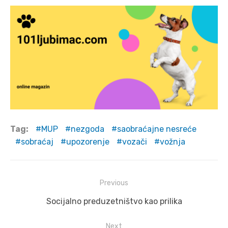
Tag:
MUP
nezgoda
saobraćajne nesreće
sobraćaj
upozorenje
vozači
vožnja
Post
Previous
navigation
Previous
Socijalno preduzetništvo kao prilika
post:
Next