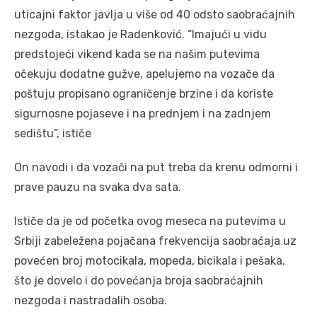
uticajni faktor javlja u više od 40 odsto saobraćajnih
nezgoda, istakao je Radenković. “Imajući u vidu
predstojeći vikend kada se na našim putevima
očekuju dodatne gužve, apelujemo na vozače da
poštuju propisano ograničenje brzine i da koriste
sigurnosne pojaseve i na prednjem i na zadnjem
sedištu”, ističe
On navodi i da vozači na put treba da krenu odmorni i
prave pauzu na svaka dva sata.
Ističe da je od početka ovog meseca na putevima u
Srbiji zabeležena pojačana frekvencija saobraćaja uz
povećen broj motocikala, mopeda, bicikala i pešaka,
što je dovelo i do povećanja broja saobraćajnih
nezgoda i nastradalih osoba.