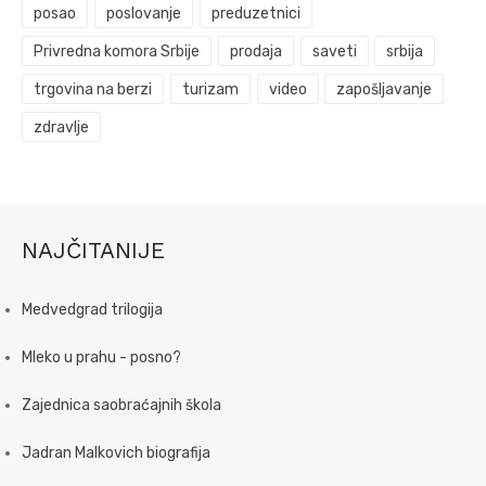
posao
poslovanje
preduzetnici
Privredna komora Srbije
prodaja
saveti
srbija
trgovina na berzi
turizam
video
zapošljavanje
zdravlje
NAJČITANIJE
Medvedgrad trilogija
Mleko u prahu - posno?
Zajednica saobraćajnih škola
Jadran Malkovich biografija