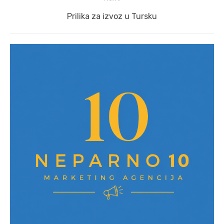
Next
Prilika za izvoz u Tursku
post: