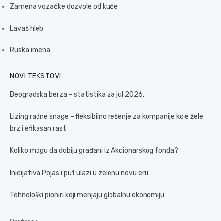
Zamena vozačke dozvole od kuće
Lavaš hleb
Ruska imena
NOVI TEKSTOVI
Beogradska berza – statistika za jul 2026.
Lizing radne snage – fleksibilno rešenje za kompanije koje žele
brz i efikasan rast
Koliko mogu da dobiju građani iz Akcionarskog fonda?
Inicijativa Pojas i put ulazi u zelenu novu eru
Tehnološki pioniri koji menjaju globalnu ekonomiju