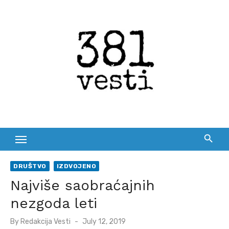
Skip
to
content
DRUŠTVO
IZDVOJENO
Najviše saobraćajnih
nezgoda leti
Posted
By
Redakcija Vesti
July 12, 2019