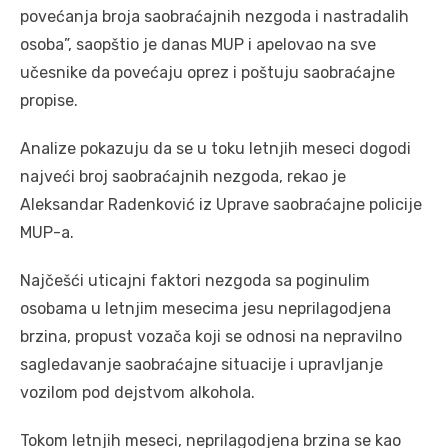
povećanja broja saobraćajnih nezgoda i nastradalih
osoba”, saopštio je danas MUP i apelovao na sve
učesnike da povećaju oprez i poštuju saobraćajne
propise.
Analize pokazuju da se u toku letnjih meseci dogodi
najveći broj saobraćajnih nezgoda, rekao je
Aleksandar Radenković iz Uprave saobraćajne policije
MUP-a.
Najčešći uticajni faktori nezgoda sa poginulim
osobama u letnjim mesecima jesu neprilagodjena
brzina, propust vozača koji se odnosi na nepravilno
sagledavanje saobraćajne situacije i upravljanje
vozilom pod dejstvom alkohola.
Tokom letnjih meseci, neprilagodjena brzina se kao