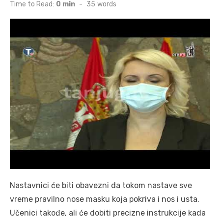
on
Time to Read:
0 min
-
35
words
Nastavnici će biti obavezni da tokom nastave sve
vreme pravilno nose masku koja pokriva i nos i usta.
Učenici takođe, ali će dobiti precizne instrukcije kada