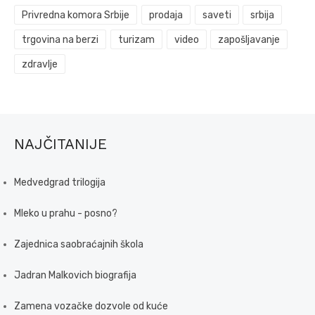
Privredna komora Srbije
prodaja
saveti
srbija
trgovina na berzi
turizam
video
zapošljavanje
zdravlje
NAJČITANIJE
Medvedgrad trilogija
Mleko u prahu - posno?
Zajednica saobraćajnih škola
Jadran Malkovich biografija
Zamena vozačke dozvole od kuće