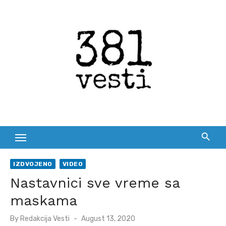
Skip
to
content
IZDVOJENO
VIDEO
Nastavnici sve vreme sa
maskama
Posted
By
Redakcija Vesti
August 13, 2020