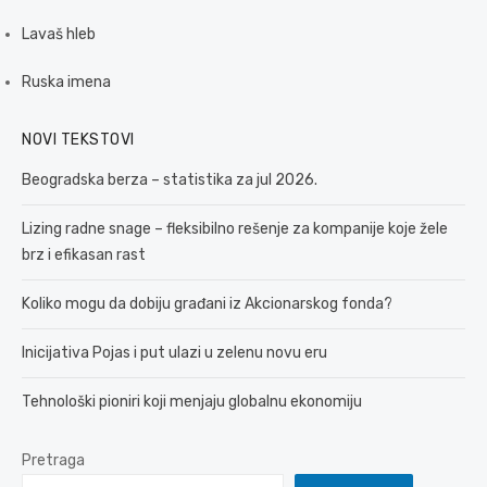
Lavaš hleb
Ruska imena
NOVI TEKSTOVI
Beogradska berza – statistika za jul 2026.
Lizing radne snage – fleksibilno rešenje za kompanije koje žele
brz i efikasan rast
Koliko mogu da dobiju građani iz Akcionarskog fonda?
Inicijativa Pojas i put ulazi u zelenu novu eru
Tehnološki pioniri koji menjaju globalnu ekonomiju
Pretraga