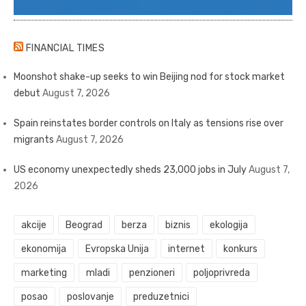
FINANCIAL TIMES
Moonshot shake-up seeks to win Beijing nod for stock market
debut
August 7, 2026
Spain reinstates border controls on Italy as tensions rise over
migrants
August 7, 2026
US economy unexpectedly sheds 23,000 jobs in July
August 7,
2026
akcije
Beograd
berza
biznis
ekologija
ekonomija
Evropska Unija
internet
konkurs
marketing
mladi
penzioneri
poljoprivreda
posao
poslovanje
preduzetnici