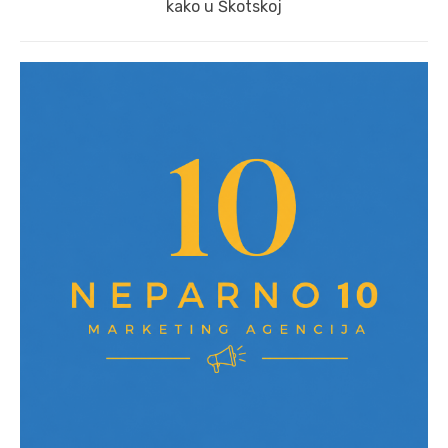
post:
kako u Škotskoj