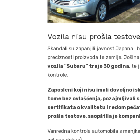
Vozila nisu prošla testov
Skandali su zapanjili javnost Japana i b
preciznosti proizvoda te zemlje. Jošin
vozila “Subaru” traje 30 godina
, te
kontrole.
Zaposleni koji nisu imali dovoljno is
tome bez ovlašćenja, pozajmljivali 
sertifikata o kvalitetu i redom peča
prošla testove, saopštila je kompani
Vanredna kontrola automobila s manjkavi
miliona dolara).