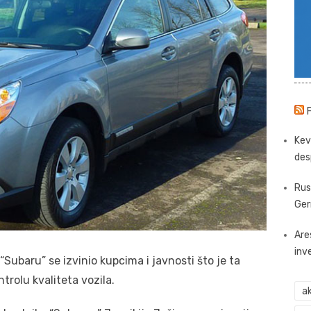
Kev
des
Rus
Ger
Are
inv
ubaru” se izvinio kupcima i javnosti što je ta
rolu kvaliteta vozila.
ak