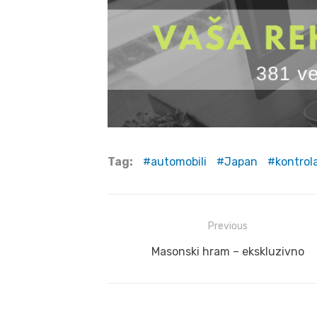
Tag:
automobili
Japan
kontrol
Post
Previous
navigation
Previous
Masonski hram – ekskluzivno
post: