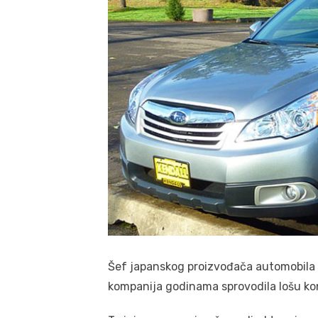
Šef japanskog proizvođača automobila “S
kompanija godinama sprovodila lošu kont