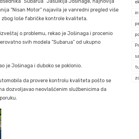
edsednika “Subarua” Jasuikija Jošinage, najnovija
ek
ija “Nisan Motor” najavila je vanredni pregled više
i
 zbog loše fabričke kontrole kvaliteta.
p
izveštaj o problemu, rekao je Jošinaga i procenio
p
 verovatno svih modela “Subarua” od ukupno
P
s
kao je Jošinaga i duboko se poklonio.
t
zd
utomobila da provere kontrolu kvaliteta pošto se
nama dozvoljavao neovlašćenim službenicima da
sporuku.