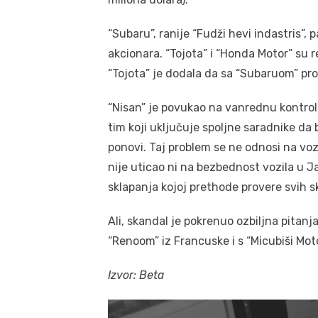
“Subaru”, ranije “Fudži hevi indastris”, 
akcionara. “Tojota” i “Honda Motor” su re
“Tojota” je dodala da sa “Subaruom” pro
“Nisan” je povukao na vanrednu kontrolu
tim koji uključuje spoljne saradnike da b
ponovi. Taj problem se ne odnosi na voz
nije uticao ni na bezbednost vozila u Ja
sklapanja kojoj prethode provere svih sk
Ali, skandal je pokrenuo ozbiljna pitanja
“Renoom” iz Francuske i s “Micubiši Mot
Izvor: Beta