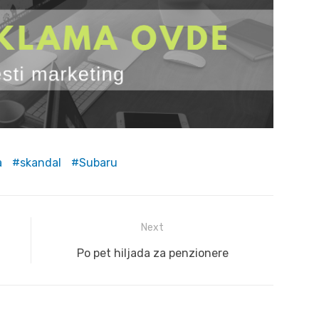
a
skandal
Subaru
Next
Next
Po pet hiljada za penzionere
post: