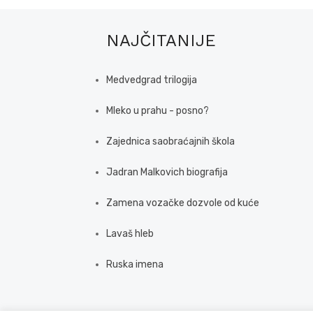
NAJČITANIJE
Medvedgrad trilogija
Mleko u prahu - posno?
Zajednica saobraćajnih škola
Jadran Malkovich biografija
Zamena vozačke dozvole od kuće
Lavaš hleb
Ruska imena