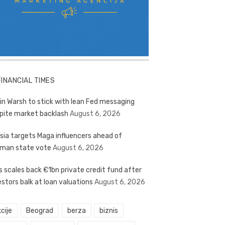
FINANCIAL TIMES
in Warsh to stick with lean Fed messaging
pite market backlash
August 6, 2026
sia targets Maga influencers ahead of
man state vote
August 6, 2026
s scales back €1bn private credit fund after
estors balk at loan valuations
August 6, 2026
cije
Beograd
berza
biznis