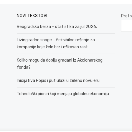
NOVI TEKSTOVI
Pretr
Beogradska berza – statistika za jul 2026.
Lizing radne snage – fleksibilno rešenje za
kompanije koje žele brz i efikasan rast
Koliko mogu da dobiju građani iz Akcionarskog
fonda?
Inicijativa Pojas i put ulazi u zelenu novu eru
Tehnološki pioniri koji menjaju globalnu ekonomiju