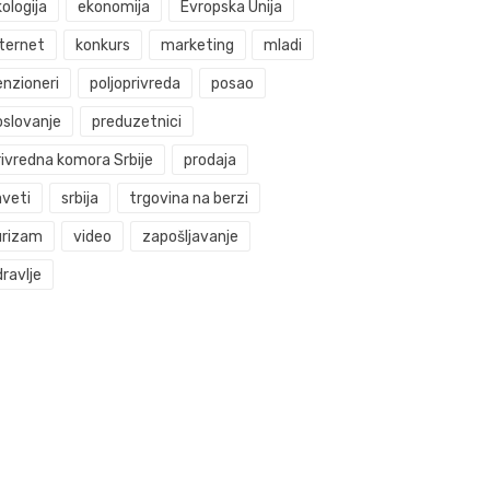
ologija
ekonomija
Evropska Unija
nternet
konkurs
marketing
mladi
enzioneri
poljoprivreda
posao
oslovanje
preduzetnici
rivredna komora Srbije
prodaja
aveti
srbija
trgovina na berzi
urizam
video
zapošljavanje
ravlje