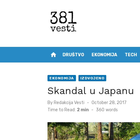
Skip
to
content
home
DRUŠTVO
EKONOMIJA
TECH
EKONOMIJA
IZDVOJENO
Skandal u Japanu
Posted
By
Redakcija Vesti
October 28, 2017
on
Time to Read:
2 min
-
360
words