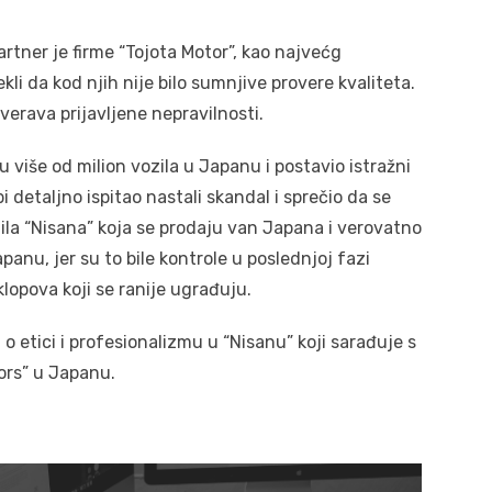
partner je firme “Tojota Motor”, kao najvećg
kli da kod njih nije bilo sumnjive provere kvaliteta.
verava prijavljene nepravilnosti.
 više od milion vozila u Japanu i postavio istražni
i detaljno ispitao nastali skandal i sprečio da se
ila “Nisana” koja se prodaju van Japana i verovatno
panu, jer su to bile kontrole u poslednjoj fazi
lopova koji se ranije ugrađuju.
 o etici i profesionalizmu u “Nisanu” koji sarađuje s
ors” u Japanu.