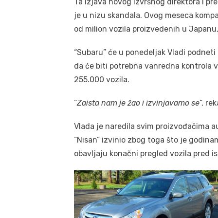
Ta izjava novog izvršnog direktora i pr
je u nizu skandala. Ovog meseca kompan
od milion vozila proizvedenih u Japanu,
“Subaru” će u ponedeljak Vladi podneti 
da će biti potrebna vanredna kontrola
255.000 vozila.
“
Zaista nam je žao i izvinjavamo se
“, re
Vlada je naredila svim proizvođačima a
“Nisan” izvinio zbog toga što je godi
obavljaju konačni pregled vozila pred i