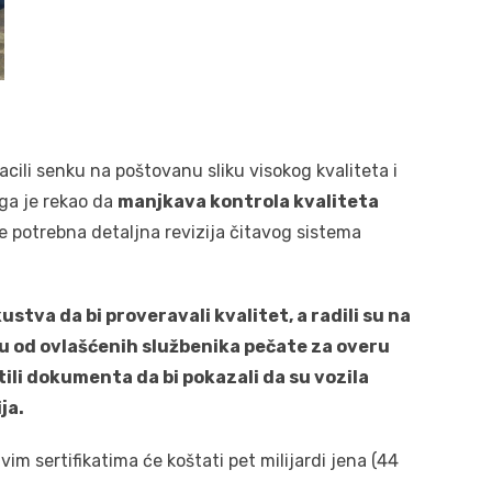
e
acili senku na poštovanu sliku visokog kvaliteta i
aga je rekao da
manjkava kontrola kvaliteta
 je potrebna detaljna revizija čitavog sistema
kustva da bi proveravali kvalitet, a radili su na
su od ovlašćenih službenika pečate za overu
tili dokumenta da bi pokazali da su vozila
ja.
m sertifikatima će koštati pet milijardi jena (44