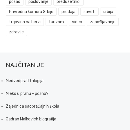
posao
poslovanje
preduzetnici
Privredna komora Srbije
prodaja
saveti
srbija
trgovina na berzi
turizam
video
zapošljavanje
zdravlje
NAJČITANIJE
Medvedgrad trilogija
Mleko u prahu - posno?
Zajednica saobraćajnih škola
Jadran Malkovich biografija