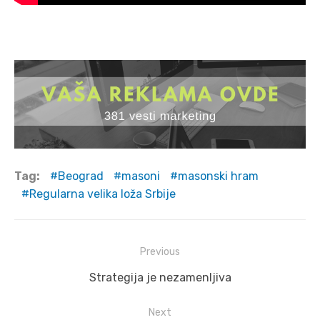
Tag:
Beograd
masoni
masonski hram
Regularna velika loža Srbije
Post
Previous
navigation
Previous
Strategija je nezamenljiva
post:
Next