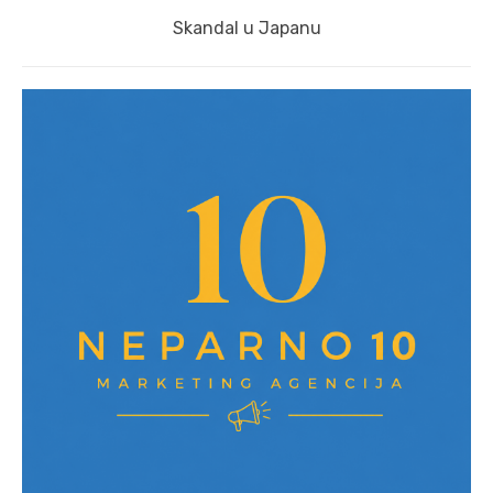
Next
Skandal u Japanu
post: