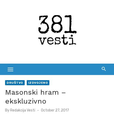
Skip
to
content
DRUŠTVO
IZDVOJENO
Masonski hram –
ekskluzivno
Posted
By
Redakcija Vesti
October 27, 2017