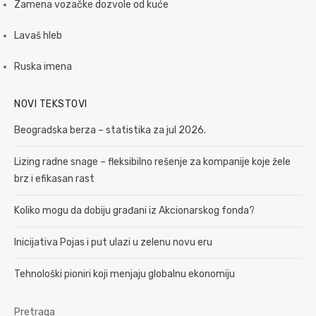
Zamena vozačke dozvole od kuće
Lavaš hleb
Ruska imena
NOVI TEKSTOVI
Beogradska berza – statistika za jul 2026.
Lizing radne snage – fleksibilno rešenje za kompanije koje žele
brz i efikasan rast
Koliko mogu da dobiju građani iz Akcionarskog fonda?
Inicijativa Pojas i put ulazi u zelenu novu eru
Tehnološki pioniri koji menjaju globalnu ekonomiju
Pretraga