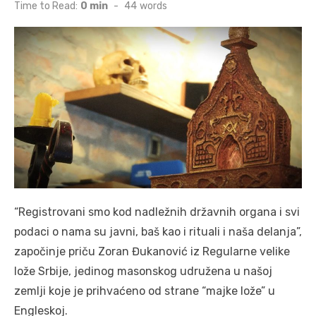
on
Time to Read:
0 min
-
44
words
“Registrovani smo kod nadležnih državnih organa i svi
podaci o nama su javni, baš kao i rituali i naša delanja”,
započinje priču Zoran Đukanović iz Regularne velike
lože Srbije, jedinog masonskog udružena u našoj
zemlji koje je prihvaćeno od strane “majke lože” u
Engleskoj.