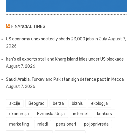
FINANCIAL TIMES
US economy unexpectedly sheds 23,000 jobs in July
August 7,
2026
Iran’s oil exports stall and Kharg Island idles under US blockade
August 7, 2026
Saudi Arabia, Turkey and Pakistan sign defence pact in Mecca
August 7, 2026
akcije
Beograd
berza
biznis
ekologija
ekonomija
Evropska Unija
internet
konkurs
marketing
mladi
penzioneri
poljoprivreda