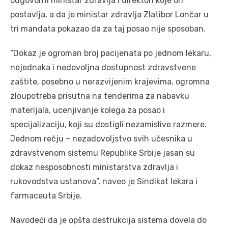
odgovorni ministar zdravlja i direktori koje on
postavlja, a da je ministar zdravlja Zlatibor Lončar u
tri mandata pokazao da za taj posao nije sposoban.
“Dokaz je ogroman broj pacijenata po jednom lekaru,
nejednaka i nedovoljna dostupnost zdravstvene
zaštite, posebno u nerazvijenim krajevima, ogromna
zloupotreba prisutna na tenderima za nabavku
materijala, ucenjivanje kolega za posao i
specijalizaciju, koji su dostigli nezamislive razmere.
Jednom rečju – nezadovoljstvo svih učesnika u
zdravstvenom sistemu Republike Srbije jasan su
dokaz nesposobnosti ministarstva zdravlja i
rukovodstva ustanova”, naveo je Sindikat lekara i
farmaceuta Srbije.
Navodeći da je opšta destrukcija sistema dovela do