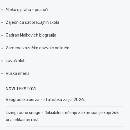
Mleko u prahu - posno?
Zajednica saobraćajnih škola
Jadran Malkovich biografija
Zamena vozačke dozvole od kuće
Lavaš hleb
Ruska imena
NOVI TEKSTOVI
Beogradska berza – statistika za jul 2026.
Lizing radne snage – fleksibilno rešenje za kompanije koje žele
brz i efikasan rast