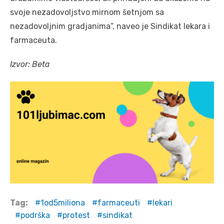
svoje nezadovoljstvo mirnom šetnjom sa
nezadovoljnim gradjanima”, naveo je Sindikat lekara i
farmaceuta.
Izvor: Beta
Tag:
1od5miliona
farmaceuti
lekari
podrška
protest
sindikat