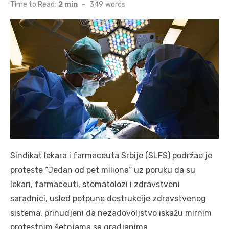
on
Time to Read:
2 min
-
349
words
Sindikat lekara i farmaceuta Srbije (SLFS) podržao je
proteste “Jedan od pet miliona” uz poruku da su
lekari, farmaceuti, stomatolozi i zdravstveni
saradnici, usled potpune destrukcije zdravstvenog
sistema, prinudjeni da nezadovoljstvo iskažu mirnim
protestnim šetnjama sa gradjanima.