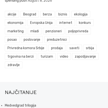
spending push
August 8, 2026
akcije
Beograd
berza
biznis
ekologija
ekonomija
Evropska Unija
internet
konkurs
marketing
mladi
penzioneri
poljoprivreda
posao
poslovanje
preduzetnici
Privredna komora Srbije
prodaja
saveti
srbija
trgovina na berzi
turizam
video
zapošljavanje
zdravlje
NAJČITANIJE
Medvedgrad trilogija