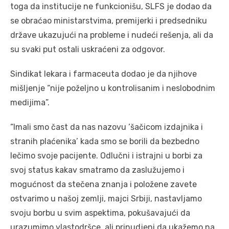
toga da institucije ne funkcionišu, SLFS je dodao da
se obraćao ministarstvima, premijerki i predsedniku
države ukazujući na probleme i nudeći rešenja, ali da
su svaki put ostali uskraćeni za odgovor.
Sindikat lekara i farmaceuta dodao je da njihove
mišljenje “nije poželjno u kontrolisanim i neslobodnim
medijima”.
“Imali smo čast da nas nazovu ‘šačicom izdajnika i
stranih plaćenika’ kada smo se borili da bezbedno
lečimo svoje pacijente. Odlučni i istrajni u borbi za
svoj status kakav smatramo da zaslužujemo i
mogućnost da stečena znanja i položene zavete
ostvarimo u našoj zemlji, majci Srbiji, nastavljamo
svoju borbu u svim aspektima, pokušavajući da
urazumimo vlastodršce, ali prinudjeni da ukažemo na