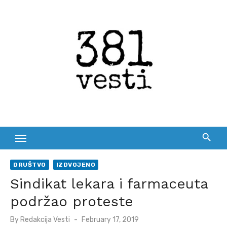
Skip
to
content
DRUŠTVO
IZDVOJENO
Sindikat lekara i farmaceuta
podržao proteste
Posted
By
Redakcija Vesti
February 17, 2019