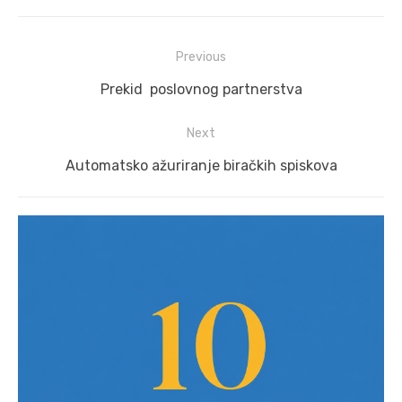
Post
Previous
navigation
Previous
Prekid poslovnog partnerstva
post:
Next
Next
Automatsko ažuriranje biračkih spiskova
post: