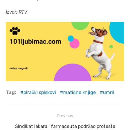
Izvor: RTV
Tag:
birački spiskovi
matične knjige
umrli
Post
Previous
navigation
Previous
Sindikat lekara i farmaceuta podržao proteste