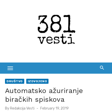
Skip
to
content
DRUŠTVO
IZDVOJENO
Automatsko ažuriranje
biračkih spiskova
Posted
By
Redakcija Vesti
February 19, 2019