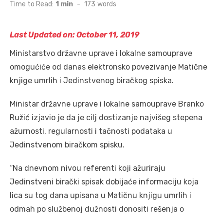
on
Time to Read:
1 min
-
173
words
Last Updated on: October 11, 2019
Ministarstvo državne uprave i lokalne samouprave
omogućiće od danas elektronsko povezivanje Matične
knjige umrlih i Jedinstvenog biračkog spiska.
Ministar državne uprave i lokalne samouprave Branko
Ružić izjavio je da je cilj dostizanje najvišeg stepena
ažurnosti, regularnosti i tačnosti podataka u
Jedinstvenom biračkom spisku.
“Na dnevnom nivou referenti koji ažuriraju
Jedinstveni birački spisak dobijaće informaciju koja
lica su tog dana upisana u Matičnu knjigu umrlih i
odmah po službenoj dužnosti donositi rešenja o