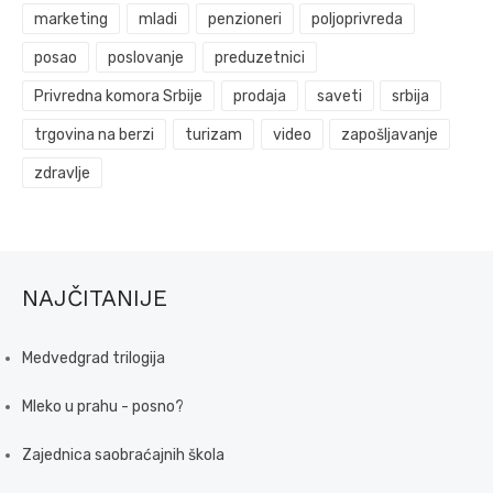
marketing
mladi
penzioneri
poljoprivreda
posao
poslovanje
preduzetnici
Privredna komora Srbije
prodaja
saveti
srbija
trgovina na berzi
turizam
video
zapošljavanje
zdravlje
NAJČITANIJE
Medvedgrad trilogija
Mleko u prahu - posno?
Zajednica saobraćajnih škola