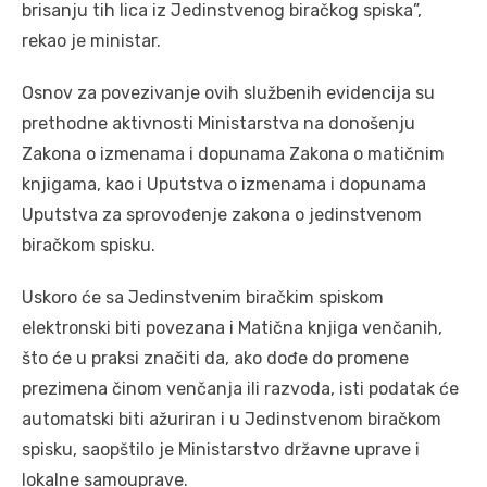
brisanju tih lica iz Jedinstvenog biračkog spiska”,
rekao je ministar.
Osnov za povezivanje ovih službenih evidencija su
prethodne aktivnosti Ministarstva na donošenju
Zakona o izmenama i dopunama Zakona o matičnim
knjigama, kao i Uputstva o izmenama i dopunama
Uputstva za sprovođenje zakona o jedinstvenom
biračkom spisku.
Uskoro će sa Jedinstvenim biračkim spiskom
elektronski biti povezana i Matična knjiga venčanih,
što će u praksi značiti da, ako dođe do promene
prezimena činom venčanja ili razvoda, isti podatak će
automatski biti ažuriran i u Jedinstvenom biračkom
spisku, saopštilo je Ministarstvo državne uprave i
lokalne samouprave.