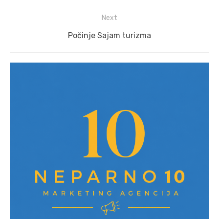
post:
Next
Next
Počinje Sajam turizma
post: