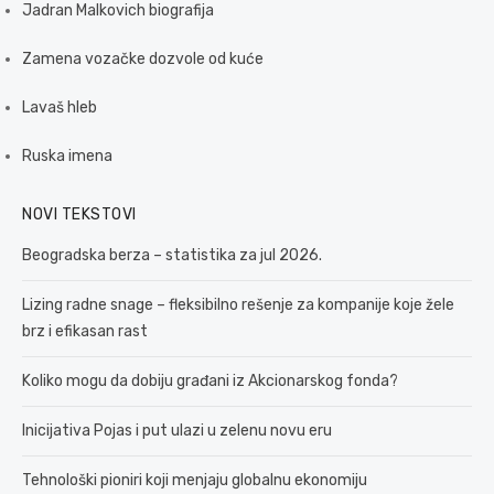
Jadran Malkovich biografija
Zamena vozačke dozvole od kuće
Lavaš hleb
Ruska imena
NOVI TEKSTOVI
Beogradska berza – statistika za jul 2026.
Lizing radne snage – fleksibilno rešenje za kompanije koje žele
brz i efikasan rast
Koliko mogu da dobiju građani iz Akcionarskog fonda?
Inicijativa Pojas i put ulazi u zelenu novu eru
Tehnološki pioniri koji menjaju globalnu ekonomiju