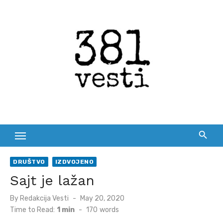
Skip
to
content
DRUŠTVO
IZDVOJENO
Sajt je lažan
Posted
By
Redakcija Vesti
May 20, 2020
on
Time to Read:
1 min
-
170
words