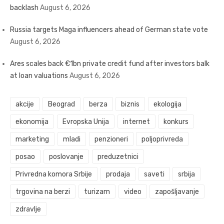
backlash
August 6, 2026
Russia targets Maga influencers ahead of German state vote
August 6, 2026
Ares scales back €1bn private credit fund after investors balk
at loan valuations
August 6, 2026
akcije
Beograd
berza
biznis
ekologija
ekonomija
Evropska Unija
internet
konkurs
marketing
mladi
penzioneri
poljoprivreda
posao
poslovanje
preduzetnici
Privredna komora Srbije
prodaja
saveti
srbija
trgovina na berzi
turizam
video
zapošljavanje
zdravlje