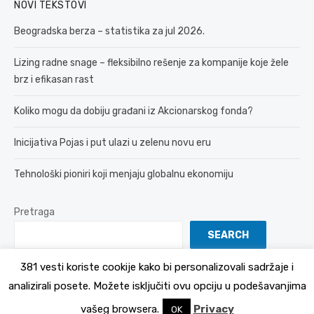
NOVI TEKSTOVI
Beogradska berza – statistika za jul 2026.
Lizing radne snage – fleksibilno rešenje za kompanije koje žele
brz i efikasan rast
Koliko mogu da dobiju građani iz Akcionarskog fonda?
Inicijativa Pojas i put ulazi u zelenu novu eru
Tehnološki pioniri koji menjaju globalnu ekonomiju
Pretraga
SEARCH
381 vesti koriste cookije kako bi personalizovali sadržaje i
analizirali posete. Možete isključiti ovu opciju u podešavanjima
© 2026 381 vesti
Politika Privatnosti
vašeg browsera.
Privacy
OK