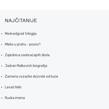
NAJČITANIJE
Medvedgrad trilogija
Mleko u prahu - posno?
Zajednica saobraćajnih škola
Jadran Malkovich biografija
Zamena vozačke dozvole od kuće
Lavaš hleb
Ruska imena