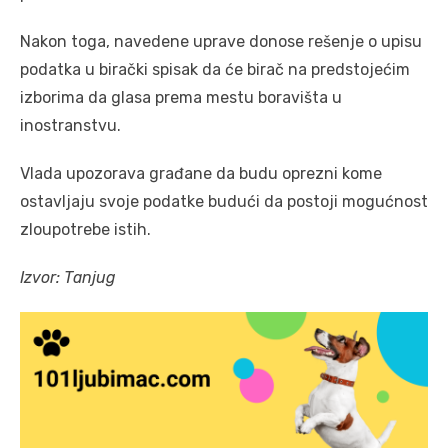
Nakon toga, navedene uprave donose rešenje o upisu
podatka u birački spisak da će birač na predstojećim
izborima da glasa prema mestu boravišta u
inostranstvu.
Vlada upozorava građane da budu oprezni kome
ostavljaju svoje podatke budući da postoji mogućnost
zloupotrebe istih.
Izvor: Tanjug