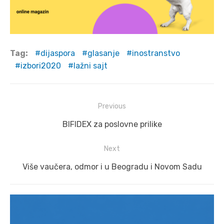
Tag:
dijaspora
glasanje
inostranstvo
izbori2020
lažni sajt
Post
Previous
navigation
Previous
BIFIDEX za poslovne prilike
post:
Next
Next
Više vaučera, odmor i u Beogradu i Novom Sadu
post: