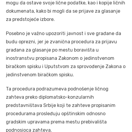
mogu da ostave svoje lične podatke, kao i kopije ličnih
dokumenata, kako bi mogli da se prijave za glasanje
za predstojeće izbore.
Posebno je važno upozoriti javnost i sve građane da
budu oprezni, jer je zvanična procedura za prijavu
građana za glasanje po mestu boravišta u
inostranstvu propisana Zakonom o jedinstvenom
biračkom spisku i Uputstvom za sprovođenje Zakona o
jedinstvenom biračkom spisku.
Ta procedura podrazumeva podnošenje ličnog
zahteva preko diplomatsko-konzularnih
predstavništava Srbije koji te zahteve propisanim
procedurama prosleđuju opštinskim odnosno
gradskim upravama prema mestu prebivališta
podnosioca zahteva.