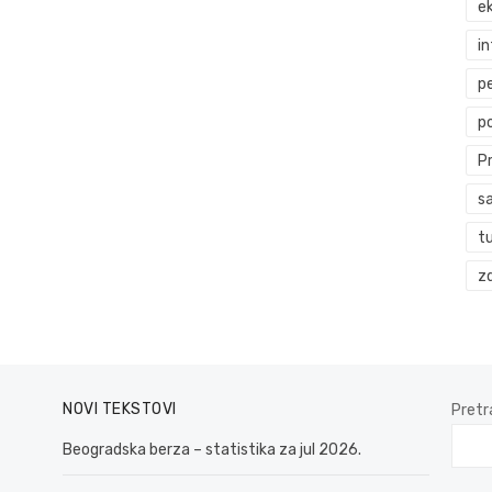
ek
i
p
p
P
s
t
zd
NOVI TEKSTOVI
Pretr
Beogradska berza – statistika za jul 2026.