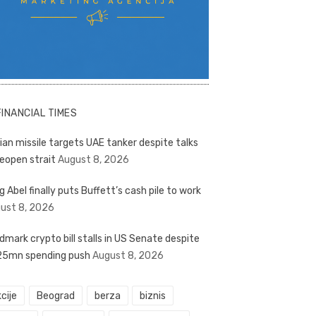
FINANCIAL TIMES
nian missile targets UAE tanker despite talks
reopen strait
August 8, 2026
g Abel finally puts Buffett’s cash pile to work
ust 8, 2026
dmark crypto bill stalls in US Senate despite
5mn spending push
August 8, 2026
cije
Beograd
berza
biznis