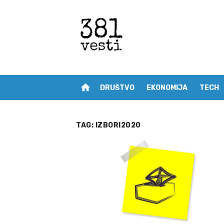
Skip
to
content
home
DRUŠTVO
EKONOMIJA
TECH
TAG:
IZBORI2020