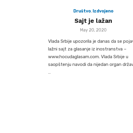
Društvo
,
Izdvojeno
Sajt je lažan
Posted
May 20, 2020
on
Vlada Srbije upozorila je danas da se poja
lažni sajt za glasanje iz inostranstva –
www.hocudaglasam.com. Vlada Srbije u
saopštenju navodi da nijedan organ drža
…