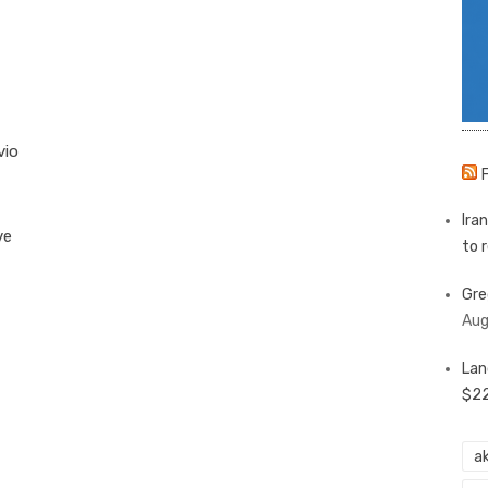
vio
Ira
ve
to 
Gre
Aug
Lan
$22
ak