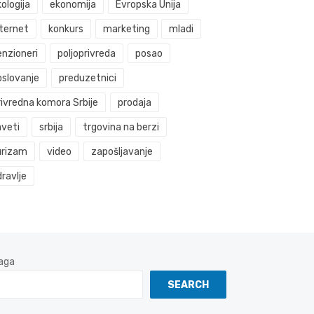
ologija
ekonomija
Evropska Unija
nternet
konkurs
marketing
mladi
enzioneri
poljoprivreda
posao
oslovanje
preduzetnici
rivredna komora Srbije
prodaja
aveti
srbija
trgovina na berzi
urizam
video
zapošljavanje
ravlje
aga
SEARCH