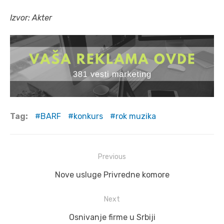
Izvor: Akter
Tag:
BARF
konkurs
rok muzika
Post
Previous
navigation
Previous
Nove usluge Privredne komore
post:
Next
Next
Osnivanje firme u Srbiji