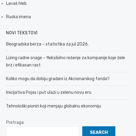
Lavaš hleb
Ruska imena
NOVI TEKSTOVI
Beogradska berza – statistika za jul 2026.
Lizing radne snage – fleksibilno rešenje za kompanije koje žele
brz i efikasan rast
Koliko mogu da dobiju građani iz Akcionarskog fonda?
Inicijativa Pojas i put ulazi u zelenu novu eru
Tehnološki pioniri koji menjaju globalnu ekonomiju
Pretraga
SEARCH