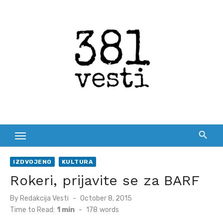
Skip
to
content
IZDVOJENO
KULTURA
Rokeri, prijavite se za BARF
Posted
By
Redakcija Vesti
October 8, 2015
on
Time to Read:
1 min
-
178
words