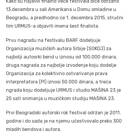
Kako su najavili finalno veče festivala biće održano
13.decembra u sali Amerikana u Domu omladine u
Beogradu, a predhodno će 1. decembra 2015. stručni
tim URMUS-a objaviti imena šest finalista.
Prvu nagradu na festivalu BARF dodeljuje
Organizacija muzičkih autora Srbije (SOKOJ) za
najbolji autosrki bend u iznosu od 100.000 dinara,
druga nagrada za najbolje izvođenje koju dodelje
Organizacija za kolektivno ostvarivanje prava
interpretatora (PI) iznosi 50.000 dinara, a treća
ngrada koju dodeljuje URMUS i studio MAŠINA 23 je
25 sati snimanja u muzičkom studiju MAŠINA 23.
Prvi Beogradski autorski rok festival održan je 2011.
godine i do sada je na njemu učestvovalo preko 300
mladih bendova i autora.