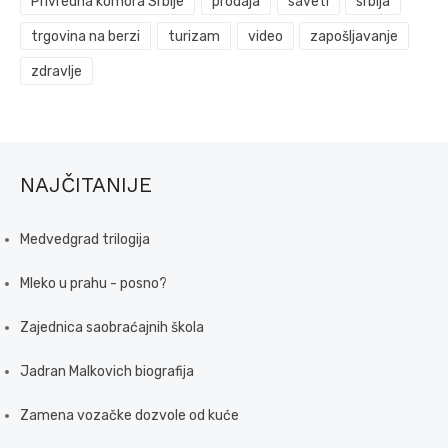
Privredna komora Srbije
prodaja
saveti
srbija
trgovina na berzi
turizam
video
zapošljavanje
zdravlje
NAJČITANIJE
Medvedgrad trilogija
Mleko u prahu - posno?
Zajednica saobraćajnih škola
Jadran Malkovich biografija
Zamena vozačke dozvole od kuće