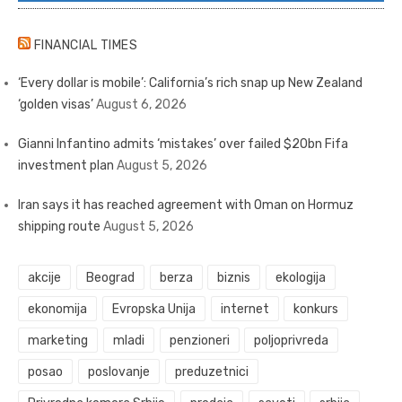
FINANCIAL TIMES
‘Every dollar is mobile’: California’s rich snap up New Zealand
‘golden visas’
August 6, 2026
Gianni Infantino admits ‘mistakes’ over failed $20bn Fifa
investment plan
August 5, 2026
Iran says it has reached agreement with Oman on Hormuz
shipping route
August 5, 2026
akcije
Beograd
berza
biznis
ekologija
ekonomija
Evropska Unija
internet
konkurs
marketing
mladi
penzioneri
poljoprivreda
posao
poslovanje
preduzetnici