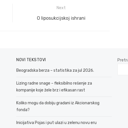
Next
Next
O liposukcijskoj ishrani
post:
NOVI TEKSTOVI
Pretr
Beogradska berza – statistika za jul 2026.
Lizing radne snage – fleksibilno rešenje za
kompanije koje žele brz i efikasan rast
Koliko mogu da dobiju građani iz Akcionarskog
fonda?
Inicijativa Pojas i put ulazi u zelenu novu eru