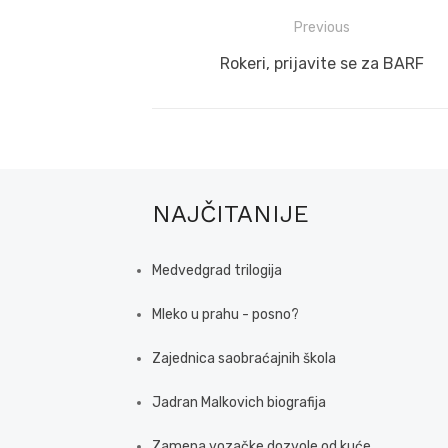
Post
Previous
navigation
Previous
Rokeri, prijavite se za BARF
post:
NAJČITANIJE
Medvedgrad trilogija
Mleko u prahu - posno?
Zajednica saobraćajnih škola
Jadran Malkovich biografija
Zamena vozačke dozvole od kuće