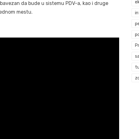
ek
 obavezan da bude u sistemu PDV-a, kao i druge
 jednom mestu.
i
p
p
P
s
t
zd