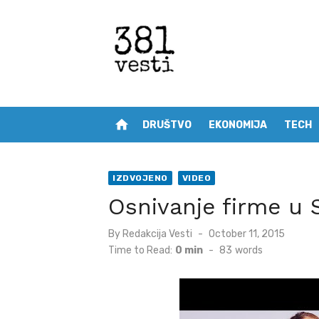
Skip
to
content
home
DRUŠTVO
EKONOMIJA
TECH
IZDVOJENO
VIDEO
Osnivanje firme u S
Posted
By
Redakcija Vesti
October 11, 2015
on
Time to Read:
0 min
-
83
words