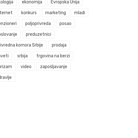
ologija
ekonomija
Evropska Unija
nternet
konkurs
marketing
mladi
enzioneri
poljoprivreda
posao
oslovanje
preduzetnici
rivredna komora Srbije
prodaja
aveti
srbija
trgovina na berzi
urizam
video
zapošljavanje
ravlje