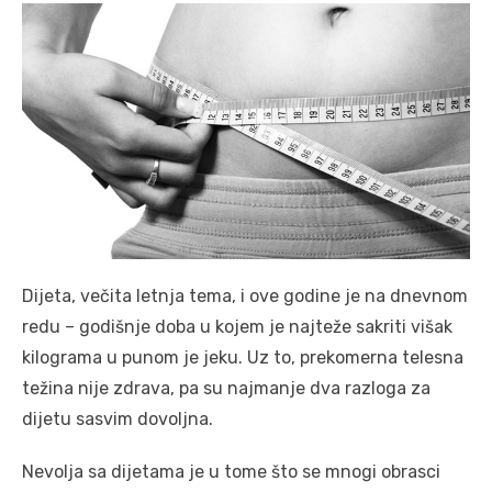
Dijeta, večita letnja tema, i ove godine je na dnevnom
redu – godišnje doba u kojem je najteže sakriti višak
kilograma u punom je jeku. Uz to, prekomerna telesna
težina nije zdrava, pa su najmanje dva razloga za
dijetu sasvim dovoljna.
Nevolja sa dijetama je u tome što se mnogi obrasci