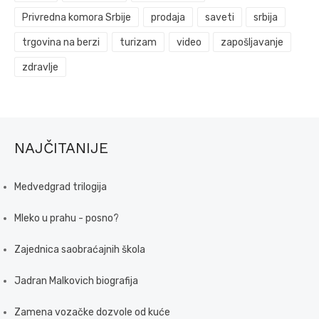
Privredna komora Srbije
prodaja
saveti
srbija
trgovina na berzi
turizam
video
zapošljavanje
zdravlje
NAJČITANIJE
Medvedgrad trilogija
Mleko u prahu - posno?
Zajednica saobraćajnih škola
Jadran Malkovich biografija
Zamena vozačke dozvole od kuće