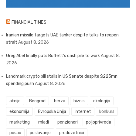
FINANCIAL TIMES
Iranian missile targets UAE tanker despite talks to reopen
strait
August 8, 2026
Greg Abel finally puts Buffett’s cash pile to work
August 8,
2026
Landmark crypto bill stalls in US Senate despite $225mn
spending push
August 8, 2026
akcije
Beograd
berza
biznis
ekologija
ekonomija
Evropska Unija
internet
konkurs
marketing
mladi
penzioneri
poljoprivreda
posao
poslovanje
preduzetnici