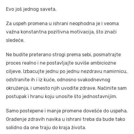
Evo još jednog saveta.
Za uspeh promena u ishrani neophodna je i veoma
važna konstantna pozitivna motivacija, što znači
sledeće.
Ne budite preterano strogi prema sebi, posmatrajte
proces realno i ne postavljajte suviše ambiciozne
ciljeve. Izbacujte jednu po jednu nezdravu namirnicu,
odstranite ih i iz kuće, odnosno svakodnevnog
okruženja, i umesto njih uvodite zdrave. Načinite sam
postupak i hranu koju unosite što jednostavnijim.
Samo postepene i manje promene dovešće do uspeha.
Građenje zdravih navika u ishrani treba da bude tako
solidno da one traju do kraja života.