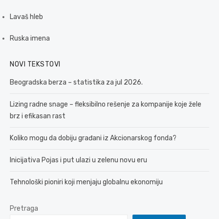
Lavaš hleb
Ruska imena
NOVI TEKSTOVI
Beogradska berza – statistika za jul 2026.
Lizing radne snage – fleksibilno rešenje za kompanije koje žele
brz i efikasan rast
Koliko mogu da dobiju građani iz Akcionarskog fonda?
Inicijativa Pojas i put ulazi u zelenu novu eru
Tehnološki pioniri koji menjaju globalnu ekonomiju
Pretraga