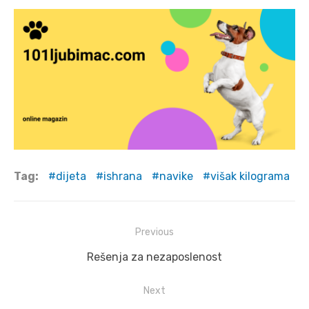
Tag:
dijeta
ishrana
navike
višak kilograma
Post
Previous
navigation
Previous
Rešenja za nezaposlenost
post:
Next