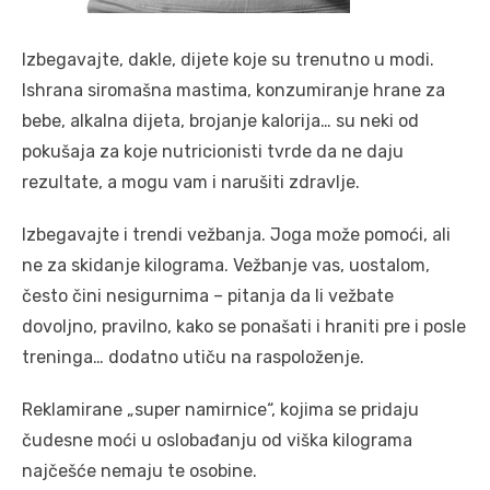
Izbegavajte, dakle, dijete koje su trenutno u modi.
Ishrana siromašna mastima, konzumiranje hrane za
bebe, alkalna dijeta, brojanje kalorija… su neki od
pokušaja za koje nutricionisti tvrde da ne daju
rezultate, a mogu vam i narušiti zdravlje.
Izbegavajte i trendi vežbanja. Joga može pomoći, ali
ne za skidanje kilograma. Vežbanje vas, uostalom,
često čini nesigurnima – pitanja da li vežbate
dovoljno, pravilno, kako se ponašati i hraniti pre i posle
treninga… dodatno utiču na raspoloženje.
Reklamirane „super namirnice“, kojima se pridaju
čudesne moći u oslobađanju od viška kilograma
najčešće nemaju te osobine.