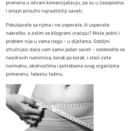
promena u ishrani komercijalizuju, pa su u časopisima
i onlajn prisutni najrazličitiji saveti.
Pokušavate sa njima i ne uspevate, ili uspevate
nakratko, a zatim se kilogrami vraćaju? Niste jedini i
problem nije u vama nego – u dijetama. Ozbiljni
stručnjaci daće vam samo jedan savet – oslobodite se
nezdravih namirnica, korak po korak, i steći ćete
normalnu, okolnostima i potrebama svog organizma
primerenu, telesnu težinu.