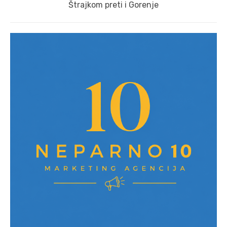
Next
Štrajkom preti i Gorenje
post: