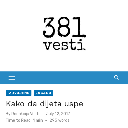
Skip
to
content
IZDVOJENO
LAGANO
Kako da dijeta uspe
Posted
By
Redakcija Vesti
July 12, 2017
on
Time to Read:
1 min
-
295
words