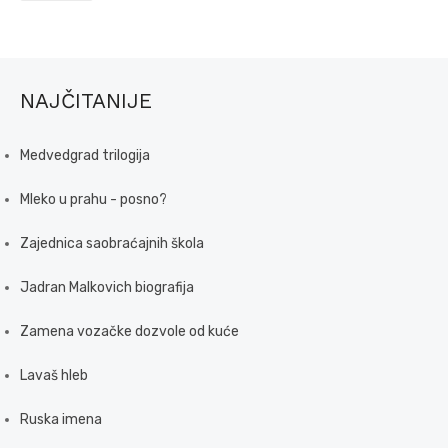
NAJČITANIJE
Medvedgrad trilogija
Mleko u prahu - posno?
Zajednica saobraćajnih škola
Jadran Malkovich biografija
Zamena vozačke dozvole od kuće
Lavaš hleb
Ruska imena