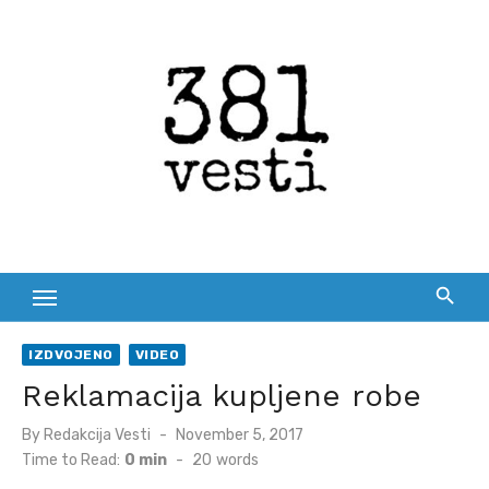
Skip
to
content
IZDVOJENO
VIDEO
Reklamacija kupljene robe
Posted
By
Redakcija Vesti
November 5, 2017
on
Time to Read:
0 min
-
20
words