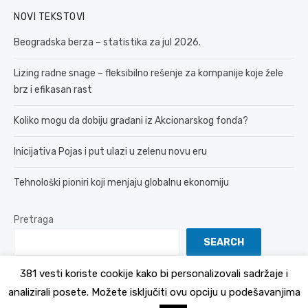
NOVI TEKSTOVI
Beogradska berza – statistika za jul 2026.
Lizing radne snage – fleksibilno rešenje za kompanije koje žele
brz i efikasan rast
Koliko mogu da dobiju građani iz Akcionarskog fonda?
Inicijativa Pojas i put ulazi u zelenu novu eru
Tehnološki pioniri koji menjaju globalnu ekonomiju
Pretraga
SEARCH
381 vesti koriste cookije kako bi personalizovali sadržaje i
analizirali posete. Možete isključiti ovu opciju u podešavanjima
© 2026 381 vesti
Politika Privatnosti