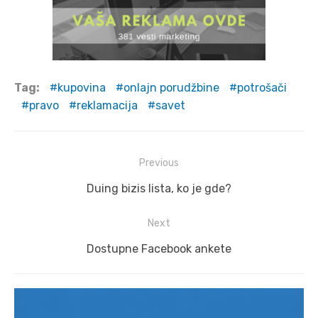
Tag:
kupovina
onlajn porudžbine
potrošači
pravo
reklamacija
savet
Post
Previous
navigation
Previous
Duing bizis lista, ko je gde?
post:
Next
Next
Dostupne Facebook ankete
post: