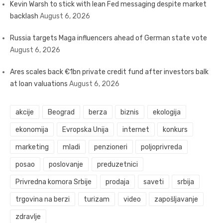
Kevin Warsh to stick with lean Fed messaging despite market
backlash
August 6, 2026
Russia targets Maga influencers ahead of German state vote
August 6, 2026
Ares scales back €1bn private credit fund after investors balk
at loan valuations
August 6, 2026
akcije
Beograd
berza
biznis
ekologija
ekonomija
Evropska Unija
internet
konkurs
marketing
mladi
penzioneri
poljoprivreda
posao
poslovanje
preduzetnici
Privredna komora Srbije
prodaja
saveti
srbija
trgovina na berzi
turizam
video
zapošljavanje
zdravlje