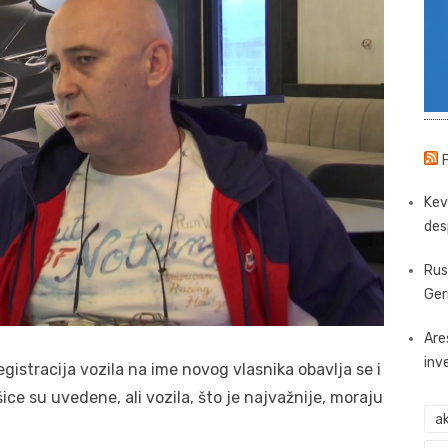
Kev
des
Rus
Ger
Are
inv
registracija vozila na ime novog vlasnika obavlja se i
ce su uvedene, ali vozila, što je najvažnije, moraju
ak