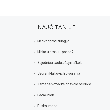
NAJČITANIJE
Medvedgrad trilogija
Mleko u prahu - posno?
Zajednica saobraćajnih škola
Jadran Malkovich biografija
Zamena vozačke dozvole od kuće
Lavaš hleb
Ruska imena