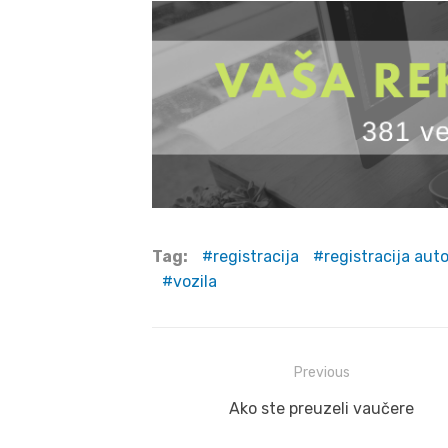
Tag:
registracija
registracija aut
vozila
Post
Previous
navigation
Previous
Ako ste preuzeli vaučere
post: