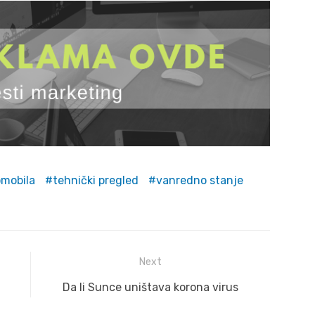
omobila
tehnički pregled
vanredno stanje
Next
Next
Da li Sunce uništava korona virus
post: