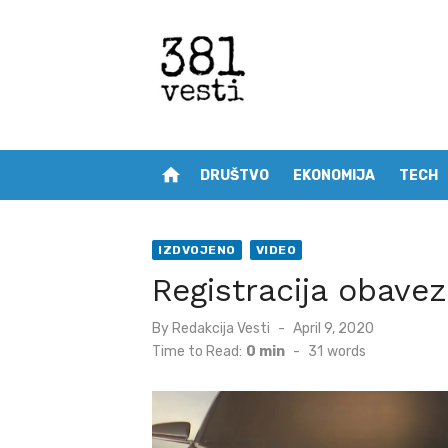
Skip
to
content
home
DRUŠTVO
EKONOMIJA
TECH
IZDVOJENO
VIDEO
Registracija obavez
Posted
By
Redakcija Vesti
April 9, 2020
on
Time to Read:
0 min
-
31
words