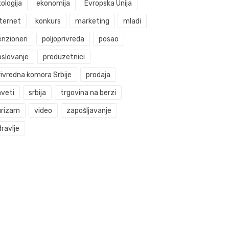
ologija
ekonomija
Evropska Unija
nternet
konkurs
marketing
mladi
enzioneri
poljoprivreda
posao
oslovanje
preduzetnici
rivredna komora Srbije
prodaja
aveti
srbija
trgovina na berzi
urizam
video
zapošljavanje
ravlje