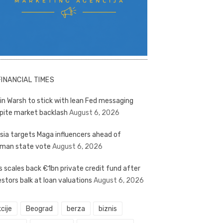
FINANCIAL TIMES
in Warsh to stick with lean Fed messaging
pite market backlash
August 6, 2026
sia targets Maga influencers ahead of
man state vote
August 6, 2026
s scales back €1bn private credit fund after
estors balk at loan valuations
August 6, 2026
cije
Beograd
berza
biznis