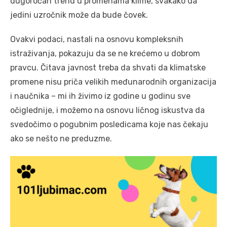
dugoročan trend u promenama klime, svakako da
jedini uzročnik može da bude čovek.
Ovakvi podaci, nastali na osnovu kompleksnih
istraživanja, pokazuju da se ne krećemo u dobrom
pravcu. Čitava javnost treba da shvati da klimatske
promene nisu priča velikih međunarodnih organizacija
i naučnika – mi ih živimo iz godine u godinu sve
očiglednije, i možemo na osnovu ličnog iskustva da
svedočimo o pogubnim posledicama koje nas čekaju
ako se nešto ne preduzme.