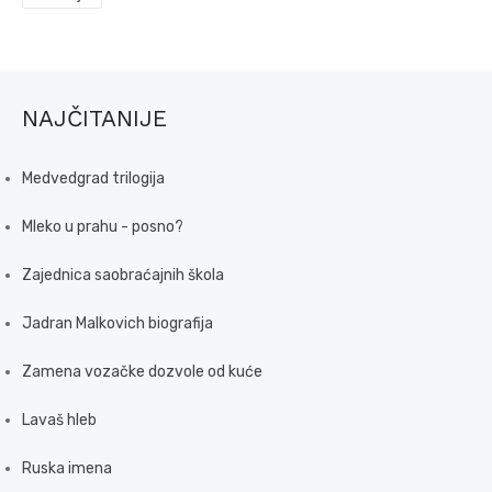
NAJČITANIJE
Medvedgrad trilogija
Mleko u prahu - posno?
Zajednica saobraćajnih škola
Jadran Malkovich biografija
Zamena vozačke dozvole od kuće
Lavaš hleb
Ruska imena