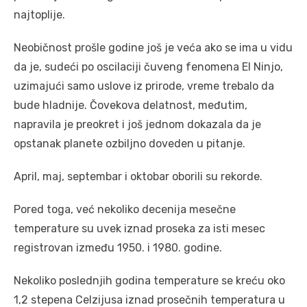
najtoplije.
Neobičnost prošle godine još je veća ako se ima u vidu
da je, sudeći po oscilaciji čuveng fenomena El Ninjo,
uzimajući samo uslove iz prirode, vreme trebalo da
bude hladnije. Čovekova delatnost, međutim,
napravila je preokret i još jednom dokazala da je
opstanak planete ozbiljno doveden u pitanje.
April, maj, septembar i oktobar oborili su rekorde.
Pored toga, već nekoliko decenija mesečne
temperature su uvek iznad proseka za isti mesec
registrovan između 1950. i 1980. godine.
Nekoliko poslednjih godina temperature se kreću oko
1,2 stepena Celzijusa iznad prosečnih temperatura u