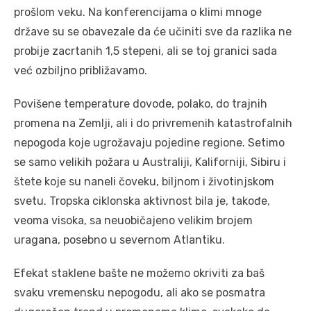
prošlom veku. Na konferencijama o klimi mnoge
države su se obavezale da će učiniti sve da razlika ne
probije zacrtanih 1,5 stepeni, ali se toj granici sada
već ozbiljno približavamo.
Povišene temperature dovode, polako, do trajnih
promena na Zemlji, ali i do privremenih katastrofalnih
nepogoda koje ugrožavaju pojedine regione. Setimo
se samo velikih požara u Australiji, Kaliforniji, Sibiru i
štete koje su naneli čoveku, biljnom i životinjskom
svetu. Tropska ciklonska aktivnost bila je, takođe,
veoma visoka, sa neuobičajeno velikim brojem
uragana, posebno u severnom Atlantiku.
Efekat staklene bašte ne možemo okriviti za baš
svaku vremensku nepogodu, ali ako se posmatra