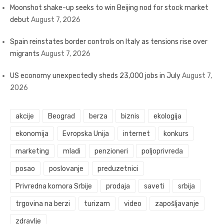
Moonshot shake-up seeks to win Beijing nod for stock market
debut
August 7, 2026
Spain reinstates border controls on Italy as tensions rise over
migrants
August 7, 2026
US economy unexpectedly sheds 23,000 jobs in July
August 7,
2026
akcije
Beograd
berza
biznis
ekologija
ekonomija
Evropska Unija
internet
konkurs
marketing
mladi
penzioneri
poljoprivreda
posao
poslovanje
preduzetnici
Privredna komora Srbije
prodaja
saveti
srbija
trgovina na berzi
turizam
video
zapošljavanje
zdravlje