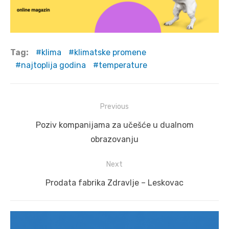
Tag:
klima
klimatske promene
najtoplija godina
temperature
Post
Previous
navigation
Previous
Poziv kompanijama za učešće u dualnom
post:
obrazovanju
Next
Next
Prodata fabrika Zdravlje – Leskovac
post: