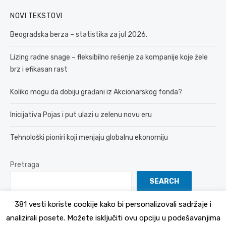
NOVI TEKSTOVI
Beogradska berza – statistika za jul 2026.
Lizing radne snage – fleksibilno rešenje za kompanije koje žele
brz i efikasan rast
Koliko mogu da dobiju građani iz Akcionarskog fonda?
Inicijativa Pojas i put ulazi u zelenu novu eru
Tehnološki pioniri koji menjaju globalnu ekonomiju
Pretraga
SEARCH
381 vesti koriste cookije kako bi personalizovali sadržaje i
analizirali posete. Možete isključiti ovu opciju u podešavanjima