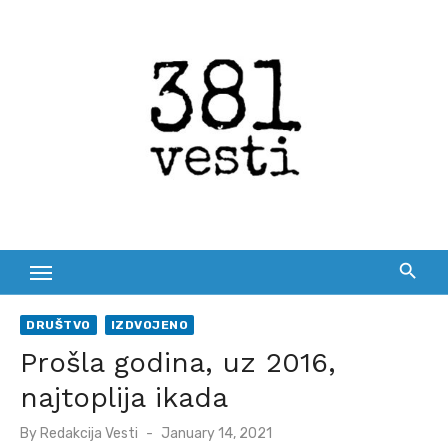
Skip
to
content
DRUŠTVO
IZDVOJENO
Prošla godina, uz 2016,
najtoplija ikada
Posted
By
Redakcija Vesti
January 14, 2021