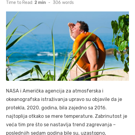
on
Time to Read:
2 min
-
306
words
NASA i Američka agencija za atmosferska i
okeanografska istraživanja upravo su objavile da je
protekla, 2020. godina, bila zajedno sa 2016.
najtoplija otkako se mere temperature. Zabrinutost je
veća tim pre što se nastavlja trend zagrevanja –
poslednjih sedam godina bile su, uzastopno,