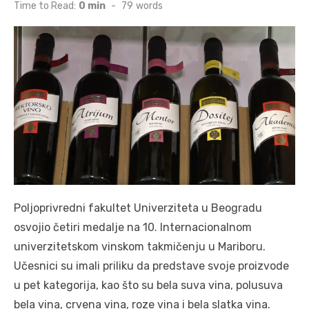
on
Time to Read:
0 min
-
79
words
Poljoprivredni fakultet Univerziteta u Beogradu
osvojio četiri medalje na 10. Internacionalnom
univerzitetskom vinskom takmičenju u Mariboru.
Učesnici su imali priliku da predstave svoje proizvode
u pet kategorija, kao što su bela suva vina, polusuva
bela vina, crvena vina, roze vina i bela slatka vina.