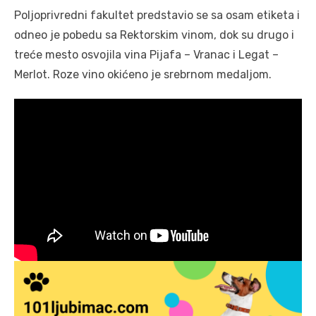
Poljoprivredni fakultet predstavio se sa osam etiketa i
odneo je pobedu sa Rektorskim vinom, dok su drugo i
treće mesto osvojila vina Pijafa – Vranac i Legat –
Merlot. Roze vino okićeno je srebrnom medaljom.