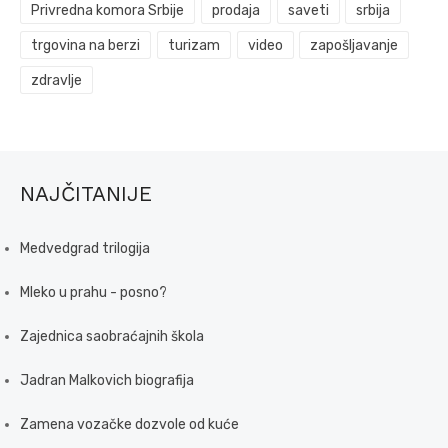
Privredna komora Srbije
prodaja
saveti
srbija
trgovina na berzi
turizam
video
zapošljavanje
zdravlje
NAJČITANIJE
Medvedgrad trilogija
Mleko u prahu - posno?
Zajednica saobraćajnih škola
Jadran Malkovich biografija
Zamena vozačke dozvole od kuće