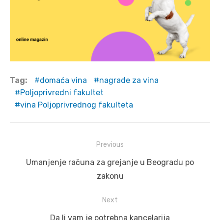
Tag:
domaća vina
nagrade za vina
Poljoprivredni fakultet
vina Poljoprivrednog fakulteta
Post
Previous
navigation
Previous
Umanjenje računa za grejanje u Beogradu po
post:
zakonu
Next
Next
Da li vam je potrebna kancelarija