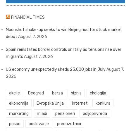
FINANCIAL TIMES
Moonshot shake-up seeks to win Beijing nod for stock market
debut
August 7, 2026
Spain reinstates border controls on Italy as tensions rise over
migrants
August 7, 2026
US economy unexpectedly sheds 23,000 jobs in July
August 7,
2026
akcije
Beograd
berza
biznis
ekologija
ekonomija
Evropska Unija
internet
konkurs
marketing
mladi
penzioneri
poljoprivreda
posao
poslovanje
preduzetnici