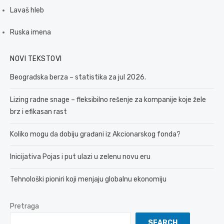
Lavaš hleb
Ruska imena
NOVI TEKSTOVI
Beogradska berza – statistika za jul 2026.
Lizing radne snage – fleksibilno rešenje za kompanije koje žele
brz i efikasan rast
Koliko mogu da dobiju građani iz Akcionarskog fonda?
Inicijativa Pojas i put ulazi u zelenu novu eru
Tehnološki pioniri koji menjaju globalnu ekonomiju
Pretraga
SEARCH