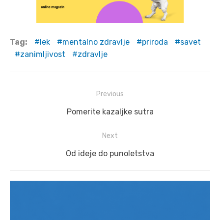
Tag:
lek
mentalno zdravlje
priroda
savet
zanimljivost
zdravlje
Post
Previous
navigation
Previous
Pomerite kazaljke sutra
post:
Next
Next
Od ideje do punoletstva
post: