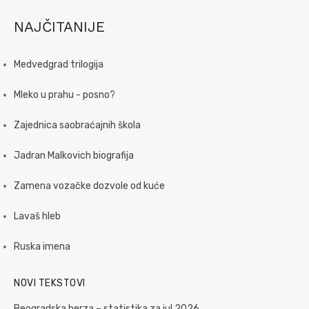
NAJČITANIJE
Medvedgrad trilogija
Mleko u prahu - posno?
Zajednica saobraćajnih škola
Jadran Malkovich biografija
Zamena vozačke dozvole od kuće
Lavaš hleb
Ruska imena
NOVI TEKSTOVI
Beogradska berza – statistika za jul 2026.