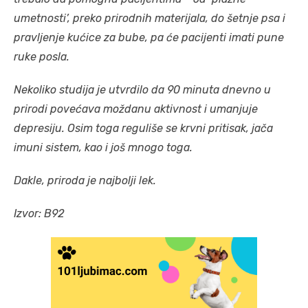
umetnosti’, preko prirodnih materijala, do šetnje psa i
pravljenje kućice za bube, pa će pacijenti imati pune
ruke posla.
Nekoliko studija je utvrdilo da 90 minuta dnevno u
prirodi povećava moždanu aktivnost i umanjuje
depresiju. Osim toga reguliše se krvni pritisak, jača
imuni sistem, kao i još mnogo toga.
Dakle, priroda je najbolji lek.
Izvor: B92