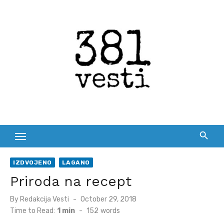
Skip
to
content
IZDVOJENO
LAGANO
Priroda na recept
Posted
By
Redakcija Vesti
October 29, 2018
on
Time to Read:
1 min
-
152
words