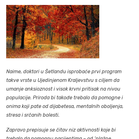
Naime, doktori u Šetlandu isprobaće prvi program
takve vrste u Ujedinjenom Kraljevstvu s ciljem da
umanje anksioznost i visok krvni pritisak na nivou
populacije. Priroda bi takođe trebalo da pomogne i
onima koji pate od dijabetesa, mentalnih oboljenja,
stresa i srčanih bolesti.
Zapravo prepisuje se čitav niz aktivnosti koje bi
trebalo da pomognu pacijentima – od ’plažne