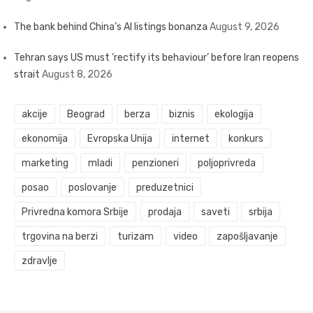
The bank behind China’s AI listings bonanza
August 9, 2026
Tehran says US must ‘rectify its behaviour’ before Iran reopens
strait
August 8, 2026
akcije
Beograd
berza
biznis
ekologija
ekonomija
Evropska Unija
internet
konkurs
marketing
mladi
penzioneri
poljoprivreda
posao
poslovanje
preduzetnici
Privredna komora Srbije
prodaja
saveti
srbija
trgovina na berzi
turizam
video
zapošljavanje
zdravlje