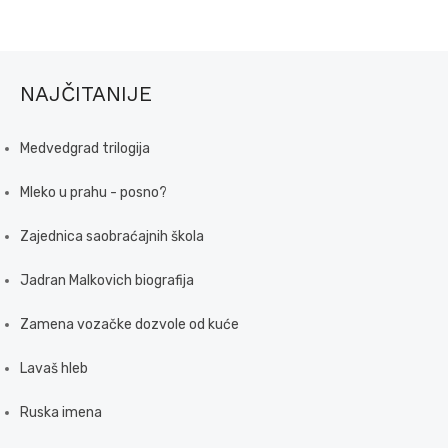
NAJČITANIJE
Medvedgrad trilogija
Mleko u prahu - posno?
Zajednica saobraćajnih škola
Jadran Malkovich biografija
Zamena vozačke dozvole od kuće
Lavaš hleb
Ruska imena