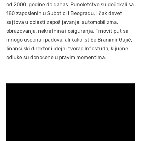
od 2000. godine do danas. Punoletstvo su dočekali sa
180 zaposlenih u Subotici i Beogradu, i čak devet
sajtova u oblasti zapošljavanja, automobilizma,
obrazovanja, nekretnina i osiguranja. Trnovit put sa
mnogo uspona i padova, ali kako ističe Branimir Gajić,
finansijski direktor i idejni tvorac Infostuda, ključne
odluke su donošene u pravim momentima.