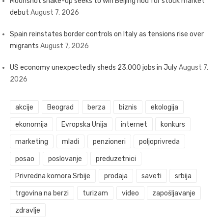
Moonshot shake-up seeks to win Beijing nod for stock market
debut
August 7, 2026
Spain reinstates border controls on Italy as tensions rise over
migrants
August 7, 2026
US economy unexpectedly sheds 23,000 jobs in July
August 7,
2026
akcije
Beograd
berza
biznis
ekologija
ekonomija
Evropska Unija
internet
konkurs
marketing
mladi
penzioneri
poljoprivreda
posao
poslovanje
preduzetnici
Privredna komora Srbije
prodaja
saveti
srbija
trgovina na berzi
turizam
video
zapošljavanje
zdravlje