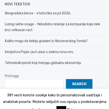
NOVI TEKSTOVI
Beogradska berza – statistika za jul 2026.
Lizing radne snage – fleksibilno rešenje za kompanije koje žele
brz i efikasan rast
Koliko mogu da dobiju građani iz Akcionarskog fonda?
Inicijativa Pojas i put ulazi u zelenu novu eru
Tehnološki pioniri koji menjaju globalnu ekonomiju
Pretraga
SEARCH
381 vesti koriste cookije kako bi personalizovali sadržaje i
analizirali posete. Možete isključiti ovu opciju u podešavanjima
© 2026 381 vesti
Politika Privatnosti