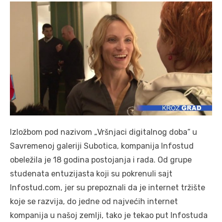
Izložbom pod nazivom „Vršnjaci digitalnog doba“ u
Savremenoj galeriji Subotica, kompanija Infostud
obeležila je 18 godina postojanja i rada. Od grupe
studenata entuzijasta koji su pokrenuli sajt
Infostud.com, jer su prepoznali da je internet tržište
koje se razvija, do jedne od najvećih internet
kompanija u našoj zemlji, tako je tekao put Infostuda