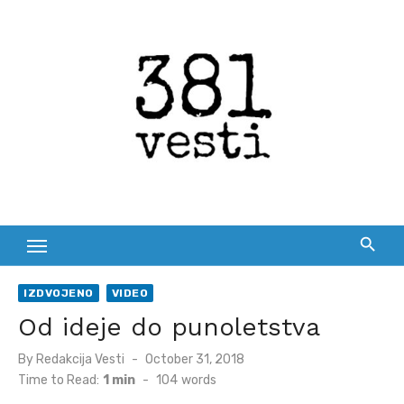
Skip
to
content
IZDVOJENO
VIDEO
Od ideje do punoletstva
Posted
By
Redakcija Vesti
October 31, 2018
on
Time to Read:
1 min
-
104
words