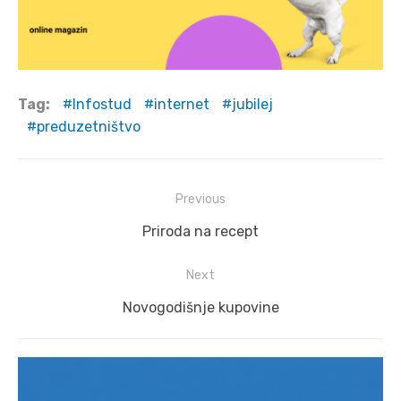
Tag:
Infostud
internet
jubilej
preduzetništvo
Post
Previous
navigation
Previous
Priroda na recept
post:
Next
Next
Novogodišnje kupovine
post: