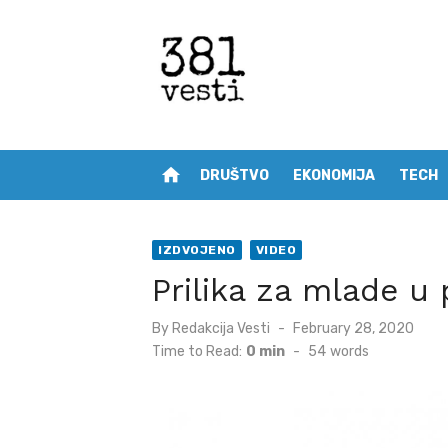
Skip
to
content
home
DRUŠTVO
EKONOMIJA
TECH
IZDVOJENO
VIDEO
Prilika za mlade u
Posted
By
Redakcija Vesti
February 28, 2020
on
Time to Read:
0 min
-
54
words