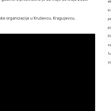
ek
i
ske organizacije u Kruševcu, Kragujevcu,
p
p
P
s
t
zd