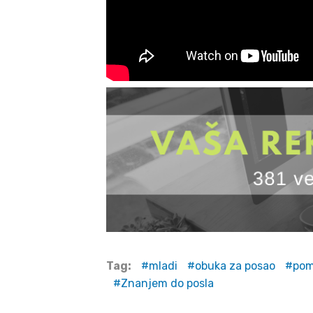
Tag:
mladi
obuka za posao
pom
Znanjem do posla