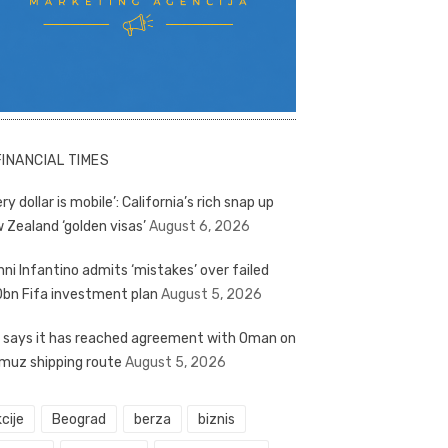
FINANCIAL TIMES
ry dollar is mobile’: California’s rich snap up
 Zealand ‘golden visas’
August 6, 2026
nni Infantino admits ‘mistakes’ over failed
bn Fifa investment plan
August 5, 2026
n says it has reached agreement with Oman on
muz shipping route
August 5, 2026
cije
Beograd
berza
biznis