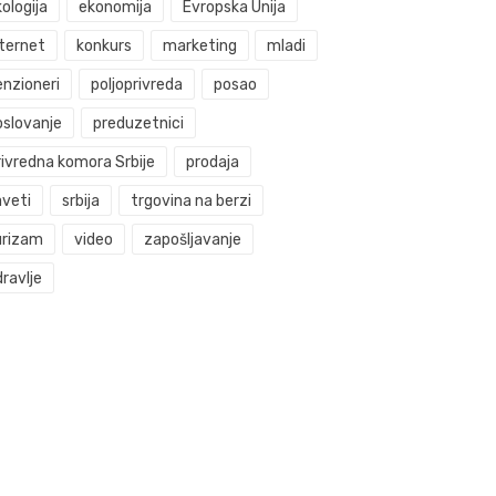
ologija
ekonomija
Evropska Unija
nternet
konkurs
marketing
mladi
enzioneri
poljoprivreda
posao
oslovanje
preduzetnici
rivredna komora Srbije
prodaja
aveti
srbija
trgovina na berzi
urizam
video
zapošljavanje
ravlje