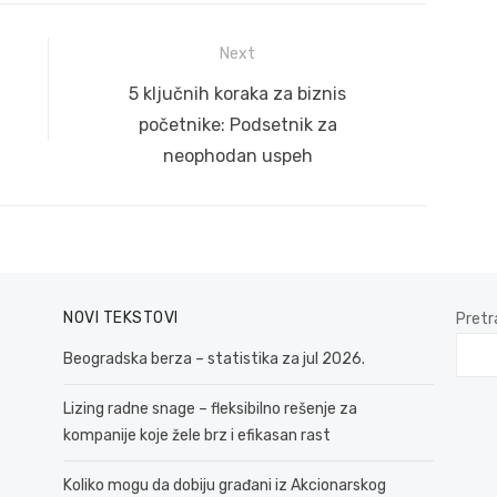
Next
Next
5 ključnih koraka za biznis
post:
početnike: Podsetnik za
neophodan uspeh
NOVI TEKSTOVI
Pretr
Beogradska berza – statistika za jul 2026.
Lizing radne snage – fleksibilno rešenje za
kompanije koje žele brz i efikasan rast
Koliko mogu da dobiju građani iz Akcionarskog