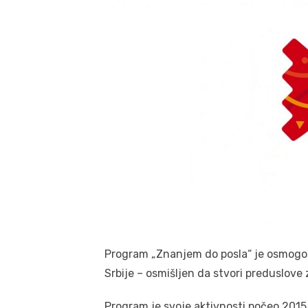
Program „Znanjem do posla“ je osmogodi
Srbije – osmišljen da stvori preduslove
Program je svoje aktivnosti počeo 2015.