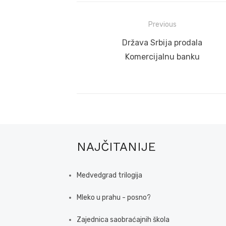
Post
Previous
navigation
Previous
Država Srbija prodala
post:
Komercijalnu banku
NAJČITANIJE
Medvedgrad trilogija
Mleko u prahu - posno?
Zajednica saobraćajnih škola