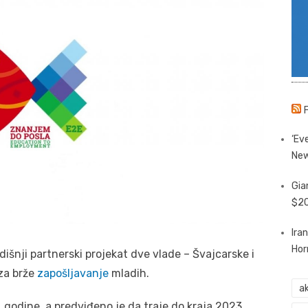
‘Eve
New
Gia
$20
Ira
Hor
šnji partnerski projekat dve vlade – Švajcarske i
 za brže
zapošljavanje
mladih.
ak
 godine, a predviđeno je da traje do kraja 2023.