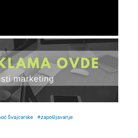
oć Švajcarske
zapošljavanje