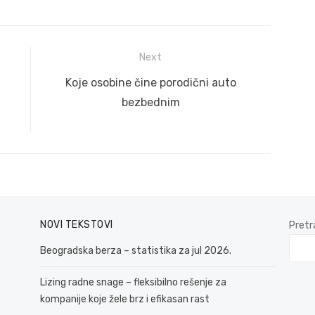
Next
Next
Koje osobine čine porodični auto
post:
bezbednim
NOVI TEKSTOVI
Pretr
Beogradska berza – statistika za jul 2026.
Lizing radne snage – fleksibilno rešenje za
kompanije koje žele brz i efikasan rast