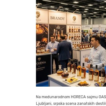
Na međunarodnom HORECA sajmu GAST EX
Ljubljani, srpska scena zanatskih destil