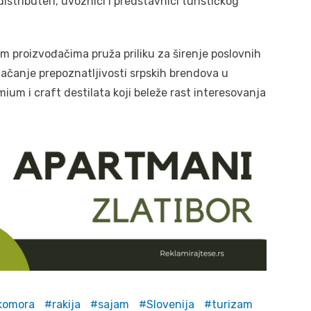
istributeri, uvoznici i predstavnici turističkog
proizvođačima pruža priliku za širenje poslovnih
 jačanje prepoznatljivosti srpskih brendova u
um i craft destilata koji beleže rast interesovanja
 komora
rakija
sajam
Slovenija
turizam