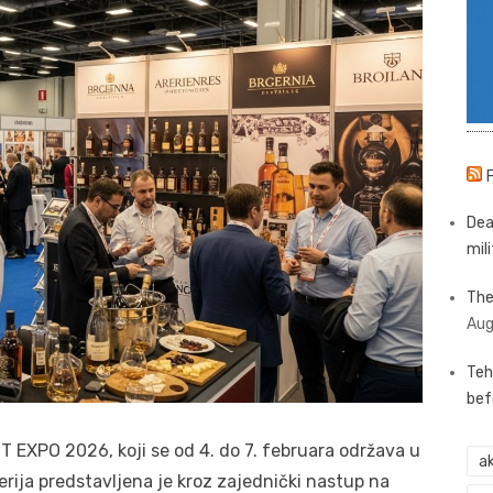
Dea
mili
The
Aug
Teh
bef
PO 2026, koji se od 4. do 7. februara održava u
ak
erija predstavljena je kroz zajednički nastup na