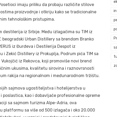
ek
setioci imaju priliku da probaju različite stilove
i
ostima proizvodnje i otkriju kako se tradicionalne
nim tehnološkim pristupima.
p
p
estilerija iz Srbije. Među izlagačima su TIM iz
P
, beogradski Urban Distillery sa brendom Branko
ERUS iz Đurđeva i Destilerija Despot iz
s
i Zekić Distillery iz Prokuplja, Podrum pića TIM sa
t
 Vukojčić iz Rekovca, koji promoviše novi brend
zd
ičnim ukusima, kvalitetu sirovina i raznovrsnosti
mium rakija na regionalnom i međunarodnom tržištu.
jih sajmova ugostiteljstva i hotelijerstva u
 i poslastica, kao i dobavljače profesionalne opreme
aciji sa sajmom turizma Alpe-Adria, ova
u platformu sa više od 500 izlagača i oko 20.000