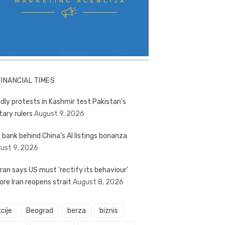
FINANCIAL TIMES
dly protests in Kashmir test Pakistan’s
tary rulers
August 9, 2026
 bank behind China’s AI listings bonanza
ust 9, 2026
ran says US must ‘rectify its behaviour’
ore Iran reopens strait
August 8, 2026
cije
Beograd
berza
biznis