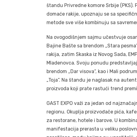
štandu Privredne komore Srbije (PKS). Po
domaće rakije, upoznaju se sa specifičn
metode sve više kombinuju sa savreme
Na ovogodišnjem sajmu učestvuje osam d
Bajine Bašte sa brendom „Stara pesma“
rakija, zatim Skaska iz Novog Sada, EMP
Mladenovca. Svoju ponudu predstavljaju 
brendom „Dar visova“, kao i Mali podrum
„Toja“. Na štandu je naglasak na autent
proizvoda koji prate rastući trend pre
GAST EXPO važi za jedan od najznačajni
regionu. Okuplja proizvođače pića, kafe
za restorane, hotele i barove. U kombin
manifestacija prerasta u veliku poslovn