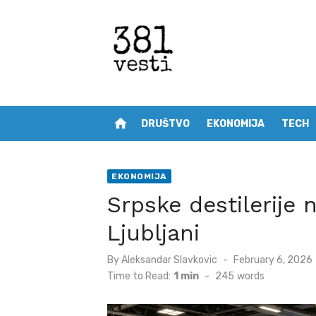
Skip
to
content
home
DRUŠTVO
EKONOMIJA
TECH
EKONOMIJA
Srpske destilerije
Ljubljani
Posted
By
Aleksandar Slavkovic
February 6, 2026
on
Time to Read:
1 min
-
245
words