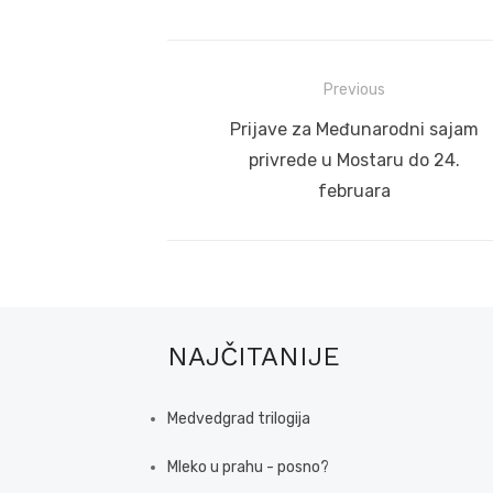
Post
Previous
navigation
Previous
Prijave za Međunarodni sajam
post:
privrede u Mostaru do 24.
februara
NAJČITANIJE
Medvedgrad trilogija
Mleko u prahu - posno?