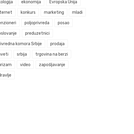
ologija
ekonomija
Evropska Unija
nternet
konkurs
marketing
mladi
enzioneri
poljoprivreda
posao
oslovanje
preduzetnici
rivredna komora Srbije
prodaja
aveti
srbija
trgovina na berzi
urizam
video
zapošljavanje
ravlje