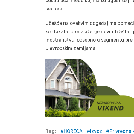
posetilaca, među kojima su ugostitelji, d
sektora.
Učešće na ovakvim događajima domaćim 
kontakata, pronalaženje novih tržišta i
inostranstvu, posebno u segmentu premi
u evropskim zemljama.
Tag:
HORECA
izvoz
Privredna