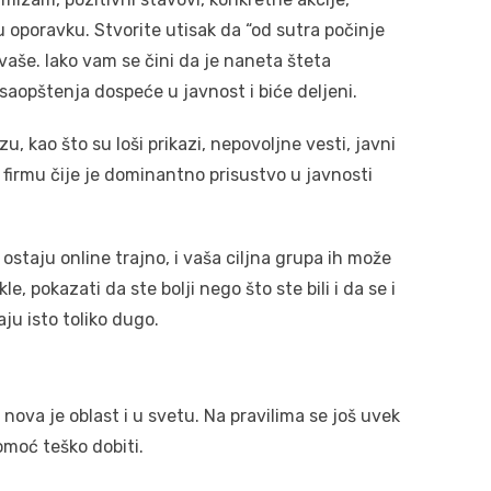
u oporavku. Stvorite utisak da “od sutra počinje
 vaše. Iako vam se čini da je naneta šteta
 saopštenja dospeće u javnost i biće deljeni.
u, kao što su loši prikazi, nepovoljne vesti, javni
firmu čije je dominantno prisustvo u javnosti
ostaju online trajno, i vaša ciljna grupa ih može
e, pokazati da ste bolji nego što ste bili i da se i
aju isto toliko dugo.
 nova je oblast i u svetu. Na pravilima se još uvek
pomoć teško dobiti.