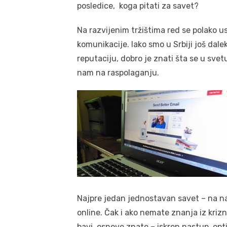
posledice, koga pitati za savet?
Na razvijenim tržištima red se polako us
komunikacije. Iako smo u Srbiji još dal
reputaciju, dobro je znati šta se u svet
nam na raspolaganju.
Najpre jedan jednostavan savet – na na
online. Čak i ako nemate znanja iz kriz
bavi, osnove znate – iskren nastup, opt