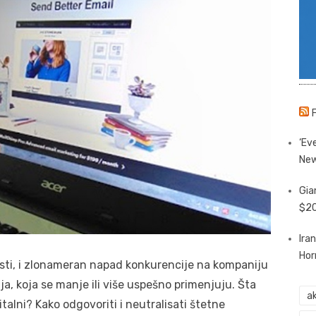
‘Eve
New
Gia
$20
Ira
Hor
vesti, i zlonameran napad konkurencije na kompaniju
, koja se manje ili više uspešno primenjuju. Šta
ak
alni? Kako odgovoriti i neutralisati štetne