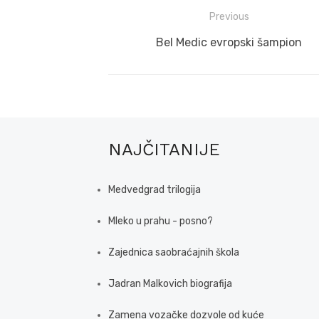
Post
Previous
navigation
Previous
Bel Medic evropski šampion
post:
NAJČITANIJE
Medvedgrad trilogija
Mleko u prahu - posno?
Zajednica saobraćajnih škola
Jadran Malkovich biografija
Zamena vozačke dozvole od kuće