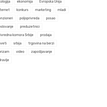
ologija
ekonomija
Evropska Unija
nternet
konkurs
marketing
mladi
enzioneri
poljoprivreda
posao
oslovanje
preduzetnici
rivredna komora Srbije
prodaja
aveti
srbija
trgovina na berzi
urizam
video
zapošljavanje
ravlje