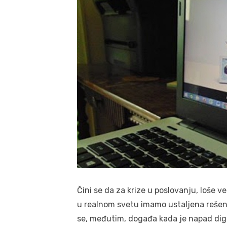
Čini se da za krize u poslovanju, loše 
u realnom svetu imamo ustaljena rešenja
se, međutim, događa kada je napad digit