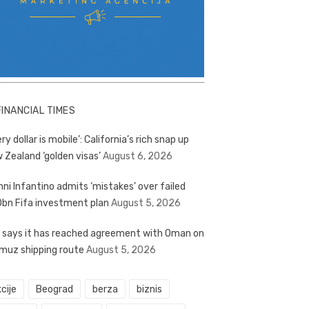
FINANCIAL TIMES
ry dollar is mobile’: California’s rich snap up
 Zealand ‘golden visas’
August 6, 2026
nni Infantino admits ‘mistakes’ over failed
bn Fifa investment plan
August 5, 2026
n says it has reached agreement with Oman on
muz shipping route
August 5, 2026
cije
Beograd
berza
biznis