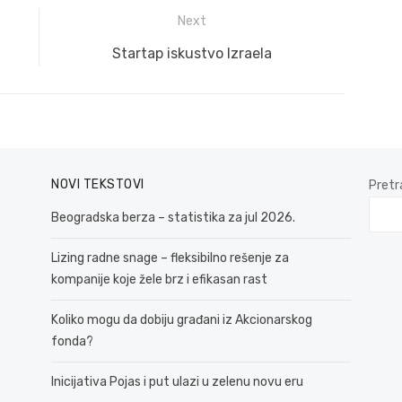
Next
Next
Startap iskustvo Izraela
post:
NOVI TEKSTOVI
Pretr
Beogradska berza – statistika za jul 2026.
Lizing radne snage – fleksibilno rešenje za
kompanije koje žele brz i efikasan rast
Koliko mogu da dobiju građani iz Akcionarskog
fonda?
Inicijativa Pojas i put ulazi u zelenu novu eru