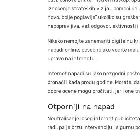
iznošenje strateških vizija… pomoći će 
novo, bolje poglavlje” ukoliko su greške
nepopravljiva, vaš odgovor, aktivnosti i
Nikako nemojte zanemariti digitalnu kriz
napadi online, posebno ako vodite malu 
upravo na internetu.
Internet napadi su jako nezgodni pošto 
pronaći i kada prođu godine. Morate, dakl
dobre ocene mogu pročitati, jer i one tr
Otporniji na napad
Neutralisanje lošeg internet publiciteta
radi, pa je brzu intervenciju i sigurnu 