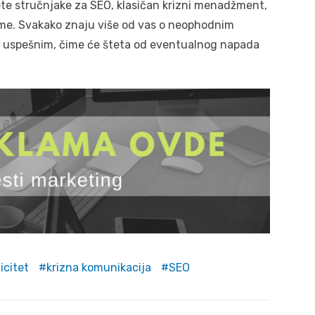
te stručnjake za SEO, klasičan krizni menadžment,
eme. Svakako znaju više od vas o neophodnim
iti uspešnim, čime će šteta od eventualnog napada
icitet
krizna komunikacija
SEO