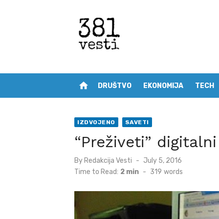
Skip
to
content
home
DRUŠTVO
EKONOMIJA
TECH
IZDVOJENO
SAVETI
“Preživeti” digitaln
Posted
By
Redakcija Vesti
July 5, 2016
on
Time to Read:
2 min
-
319
words