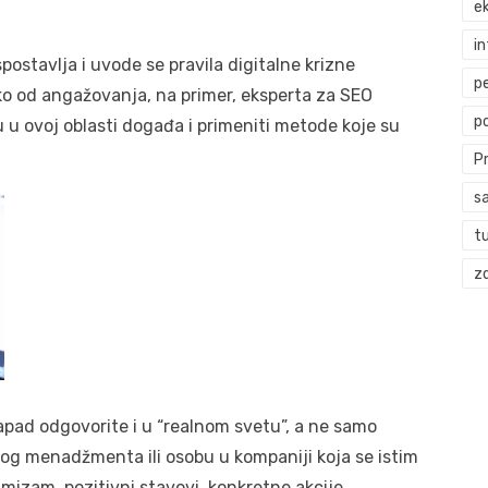
ek
i
postavlja i uvode se pravila digitalne krizne
p
eko od angažovanja, na primer, eksperta za SEO
p
u u ovoj oblasti događa i primeniti metode koje su
P
s
t
zd
pad odgovorite i u “realnom svetu”, a ne samo
nog menadžmenta ili osobu u kompaniji koja se istim
imizam, pozitivni stavovi, konkretne akcije,