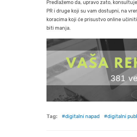
Predlažemo da, upravo zato, konsultuje
PR i druge koji su vam dostupni, na vr
koracima koji će prisustvo online učin
biti manja.
Tag:
digitalni napad
digitalni publ