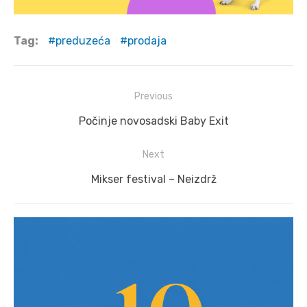
Tag:
preduzeća
prodaja
Post
Previous
navigation
Previous
Počinje novosadski Baby Exit
post:
Next
Next
Mikser festival – Neizdrž
post: