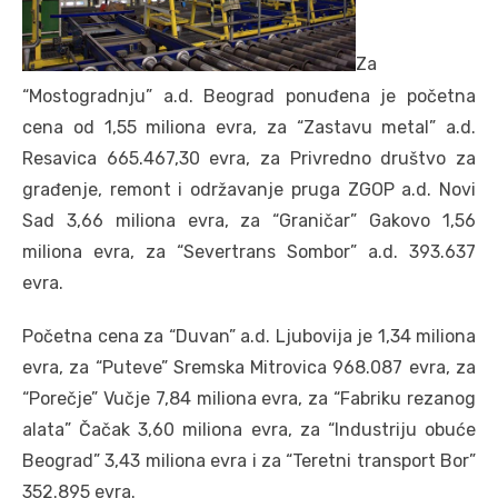
Za
“Mostogradnju” a.d. Beograd ponuđena je početna
cena od 1,55 miliona evra, za “Zastavu metal” a.d.
Resavica 665.467,30 evra, za Privredno društvo za
građenje, remont i održavanje pruga ZGOP a.d. Novi
Sad 3,66 miliona evra, za “Graničar” Gakovo 1,56
miliona evra, za “Severtrans Sombor” a.d. 393.637
evra.
Početna cena za “Duvan” a.d. Ljubovija je 1,34 miliona
evra, za “Puteve” Sremska Mitrovica 968.087 evra, za
“Porečje” Vučje 7,84 miliona evra, za “Fabriku rezanog
alata” Čačak 3,60 miliona evra, za “Industriju obuće
Beograd” 3,43 miliona evra i za “Teretni transport Bor”
352.895 evra.