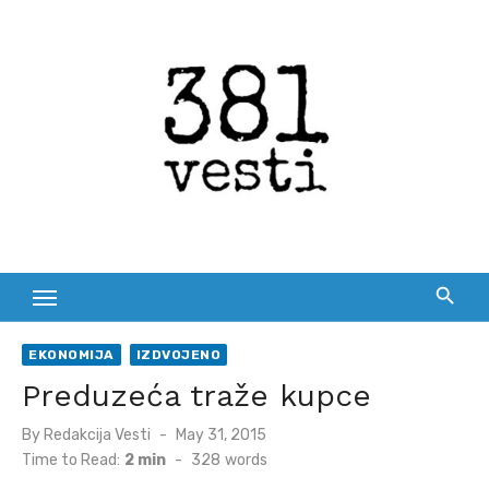
Skip
to
content
EKONOMIJA
IZDVOJENO
Preduzeća traže kupce
Posted
By
Redakcija Vesti
May 31, 2015
on
Time to Read:
2 min
-
328
words