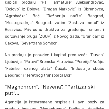
Kapital prodaju “PTT armature” Aleksandrovac,
“Dolovo” iz Dolova, “Dragan Marković” iz Obrenovca,
“Agrobačka” Bač, “Rafinerija nafte” Beograd,
“Mostogradnja” Beograd, zatim “Zastava metal” iz
Resavice, Privredno društvo za građenje, remont i
održavanje pruga (ZGOP) iz Novog Sada, “Graničar” iz
Gakova, “Severtrans Sombor”.
Na prodaju je ponuđen i kapital preduzeća “Duvan”
Ljubovija, “Putevi” Sremska Mitrovica, “Porečje” Vučje,
“Fabrike rezanog alata” Čačak, “Industrije obuće
Beograd” i “Teretnog transporta Bor”.
“Magnohrom”, “Nevena”, “Partizanski
put”…
Agencija je istovremeno raspisala i javni poziv za
prodaju imovine “Magnohroma” Kraljevo, Hemijske