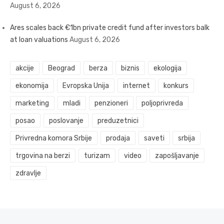
August 6, 2026
Ares scales back €1bn private credit fund after investors balk
at loan valuations
August 6, 2026
akcije
Beograd
berza
biznis
ekologija
ekonomija
Evropska Unija
internet
konkurs
marketing
mladi
penzioneri
poljoprivreda
posao
poslovanje
preduzetnici
Privredna komora Srbije
prodaja
saveti
srbija
trgovina na berzi
turizam
video
zapošljavanje
zdravlje