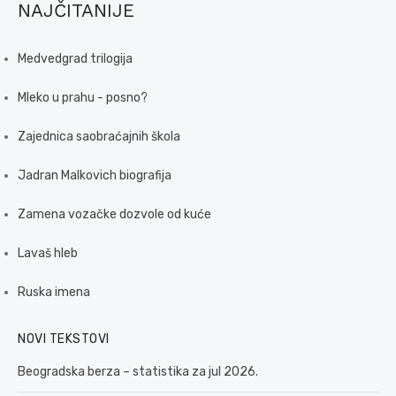
NAJČITANIJE
Medvedgrad trilogija
Mleko u prahu - posno?
Zajednica saobraćajnih škola
Jadran Malkovich biografija
Zamena vozačke dozvole od kuće
Lavaš hleb
Ruska imena
NOVI TEKSTOVI
Beogradska berza – statistika za jul 2026.