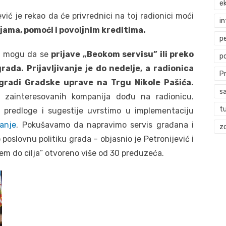
ek
ić je rekao da će privrednici na toj radionici moći
i
jama, pomoći i povoljnim kreditima.
p
ni mogu da se
prijave „Beokom servisu” ili preko
p
ada. Prijavljivanje je do nedelje, a radionica
P
zgradi Gradske uprave na Trgu Nikole Pašića.
s
 zainteresovanih kompanija dođu na radionicu.
t
 predloge i sugestije uvrstimo u implementaciju
vanje
. Pokušavamo da napravimo servis građana i
zd
poslovnu politiku grada – objasnio je Petronijević i
m do cilja” otvoreno više od 30 preduzeća.