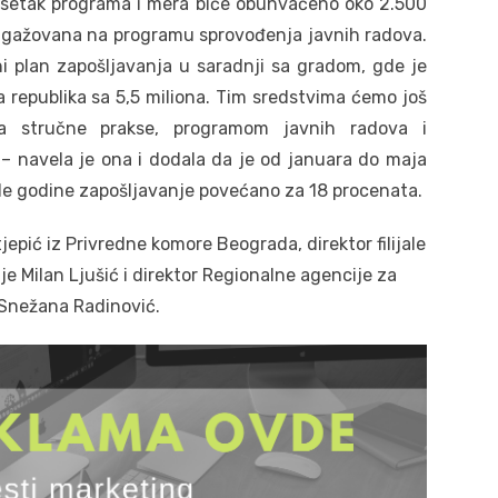
setak programa i mera biće obuhvaćeno oko 2.500
ti angažovana na programu sprovođenja javnih radova.
ni plan zapošljavanja u saradnji sa gradom, gde je
a republika sa 5,5 miliona. Tim sredstvima ćemo još
a stručne prakse, programom javnih radova i
– navela je ona i dodala da je od januara do maja
šle godine zapošljavanje povećano za 18 procenata.
tjepić iz Privredne komore Beograda, direktor filijale
e Milan Ljušić i direktor Regionalne agencije za
 Snežana Radinović.