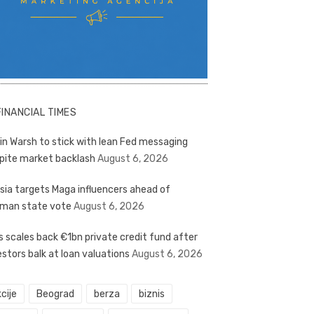
FINANCIAL TIMES
in Warsh to stick with lean Fed messaging
pite market backlash
August 6, 2026
sia targets Maga influencers ahead of
man state vote
August 6, 2026
s scales back €1bn private credit fund after
estors balk at loan valuations
August 6, 2026
cije
Beograd
berza
biznis