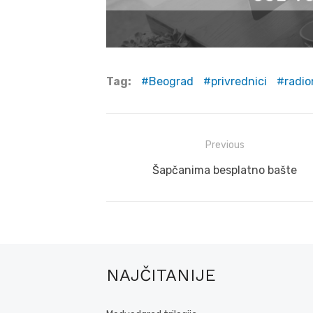
Tag:
Beograd
privrednici
radio
Post
Previous
navigation
Previous
Šapčanima besplatno bašte
post:
NAJČITANIJE