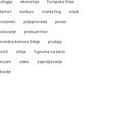
ologija
ekonomija
Evropska Unija
nternet
konkurs
marketing
mladi
enzioneri
poljoprivreda
posao
oslovanje
preduzetnici
rivredna komora Srbije
prodaja
aveti
srbija
trgovina na berzi
urizam
video
zapošljavanje
ravlje