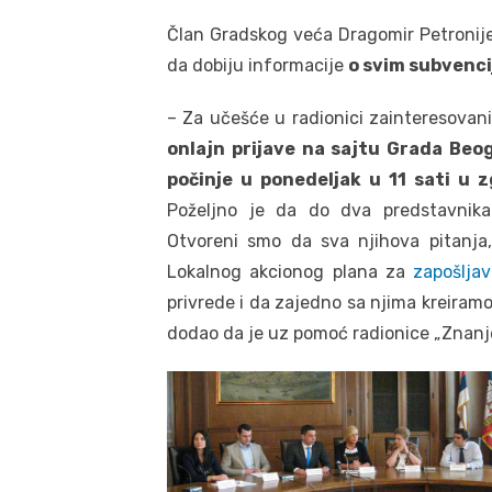
Član Gradskog veća Dragomir Petronijev
da dobiju informacije
o svim subvenci
– Za učešće u radionici zainteresova
onlajn prijave na sajtu Grada Beogr
počinje u ponedeljak u 11 sati u 
Poželjno je da do dva predstavnika
Otvoreni smo da sva njihova pitanja,
Lokalnog akcionog plana za
zapošlja
privrede i da zajedno sa njima kreiramo 
dodao da je uz pomoć radionice „Znanje