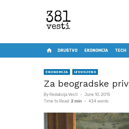
Skip
to
content
home
DRUŠTVO
EKONOMIJA
TECH
EKONOMIJA
IZDVOJENO
Za beogradske priv
Posted
By
Redakcija Vesti
June 10, 2015
on
Time to Read:
2 min
-
434
words