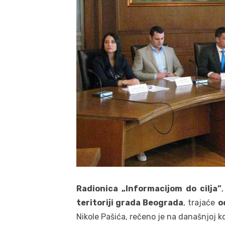
Radionica „Informacijom do cilja”
teritoriji grada Beograda
, trajaće
o
Nikole Pašića, rečeno je na današnjoj k