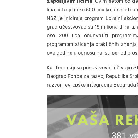
zapošljivim licima
. Ovim setom od de
lica, a tu je i oko 500 lica koja će bi
NSZ je inicirala program Lokalni akcio
grad učestvovao sa 15 miliona dinara, 
oko 200 lica obuhvatiti programim
programom sticanja praktičnih znanja 
ove godine u odnosu na isti period pro
Konferenciji su prisustvovali i Živojin S
Beograd Fonda za razvoj Republike Srbij
razvoj i evropske integracije Beograda