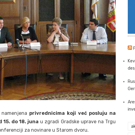
Kev
des
Rus
Ger
Are
inv
, namenjena
privrednicima koji već posluju na
d 15. do 18. juna
u zgradi Gradske uprave na Trgu
ak
onferenciji za novinare u Starom dvoru.