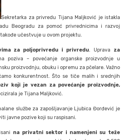
Sekretarka za privredu Tijana Maljković je istakla
Gradu Beogradu za pomoć privrednicima i razvoj
 takođe učestvuje u ovom projektu.
vima za poljoprivredu i privredu
. Uprava
za
vna poziva – povećanje organske proizvodnje u
nsku proizvodnju, obuku i opremu za pčelare. Važno
amo konkurentnost. Što se tiče malih i srednjih
oziv koji je vezan za povećanje proizvodnje,
cizirala je Tijana Maljković.
onalane službe za zapošljavanje Ljubica Đorđević je
i javne pozive koji su raspisani.
tisani
na privatni sektor i namenjeni su teže