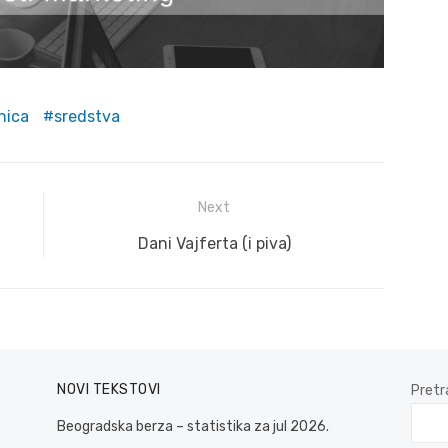
nica
sredstva
Next
Next
Dani Vajferta (i piva)
post:
NOVI TEKSTOVI
Pretr
Beogradska berza – statistika za jul 2026.