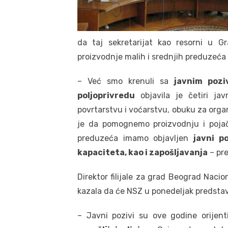
da taj sekretarijat kao resorni u 
proizvodnje malih i srednjih preduzeća
– Već smo krenuli sa
javnim pozi
poljoprivredu
objavila je četiri ja
povrtarstvu i voćarstvu, obuku za orga
je da pomognemo proizvodnju i pojač
preduzeća imamo objavljen
javni p
kapaciteta, kao i zapošljavanja
– pre
Direktor filijale za grad Beograd Naci
kazala da će NSZ u ponedeljak predstavit
– Javni pozivi su ove godine orijen