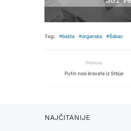
Tag:
bašta
organska
Šabac
Post
Previous
navigation
Previous
Putin nosi kravate iz Srbije
post:
NAJČITANIJE