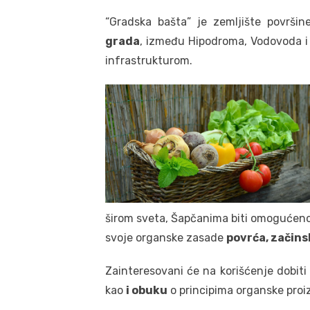
“Gradska bašta” je zemljište površi
grada
, između Hipodroma, Vodovoda i 
infrastrukturom.
širom sveta, Šapčanima biti omogućeno
svoje organske zasade
povrća, začinsk
Zainteresovani će na korišćenje dobit
kao
i obuku
o principima organske proi