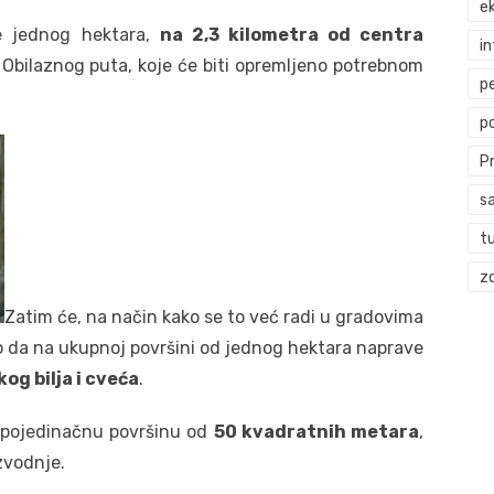
ek
ne jednog hektara,
na 2,3 kilometra od centra
i
Obilaznog puta, koje će biti opremljeno potrebnom
p
p
P
s
t
zd
Zatim će, na način kako se to već radi u gradovima
 da na ukupnoj površini od jednog hektara naprave
og bilja i cveća
.
i pojedinačnu površinu od
50 kvadratnih metara
,
zvodnje.