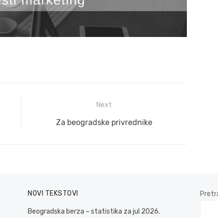
Next
Next
Za beogradske privrednike
post:
NOVI TEKSTOVI
Pretr
Beogradska berza – statistika za jul 2026.