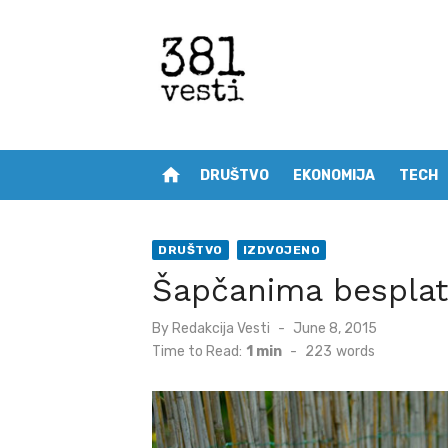
Skip
to
content
home
DRUŠTVO
EKONOMIJA
TECH
DRUŠTVO
IZDVOJENO
Šapčanima besplat
Posted
By
Redakcija Vesti
June 8, 2015
on
Time to Read:
1 min
-
223
words