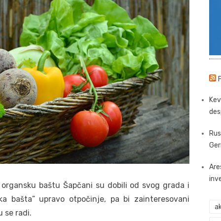
Kev
des
Rus
Ger
Are
inv
organsku baštu Šapčani su dobili od svog grada i
ka bašta” upravo otpočinje, pa bi zainteresovani
ak
 se radi.