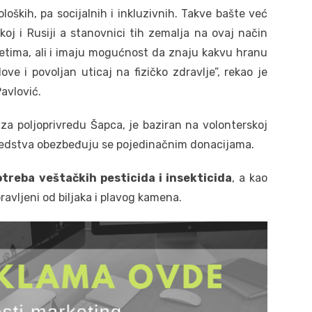
loških, pa socijalnih i inkluzivnih. Takve bašte već
koj i Rusiji a stanovnici tih zemalja na ovaj način
tima, ali i imaju mogućnost da znaju kakvu hranu
ove i povoljan uticaj na fizičko zdravlje”, rekao je
Pavlović.
a za poljoprivredu Šapca, je baziran na volonterskoj
redstva obezbeđuju se pojedinačnim donacijama.
treba veštačkih pesticida i insekticida
, a kao
pravljeni od biljaka i plavog kamena.