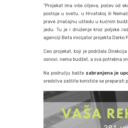
“Projekat ima više ciljeva, počev od eko
postoje u svetu, u Hrvatskoj ili Nemač
prave značajnu uštedu u kućnim budže
jedu. Tu je i druženje kroz poljske rad
agenciji Beta inicijator projekta Darko 
Ceo projekat, koji je podržala Direkcij
osnovi, nema budžet, a sva potrebna s
Na području bašte
zabranjena je upo
sredstva zaštite koristiće se preparati 