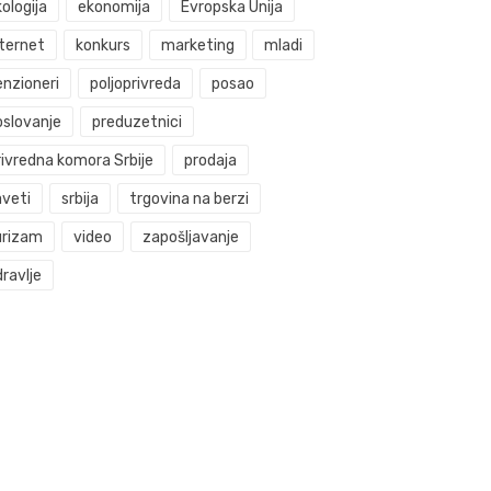
ologija
ekonomija
Evropska Unija
nternet
konkurs
marketing
mladi
enzioneri
poljoprivreda
posao
oslovanje
preduzetnici
rivredna komora Srbije
prodaja
aveti
srbija
trgovina na berzi
urizam
video
zapošljavanje
ravlje