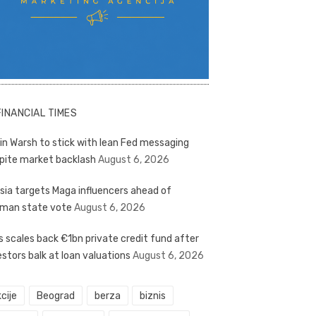
FINANCIAL TIMES
in Warsh to stick with lean Fed messaging
pite market backlash
August 6, 2026
sia targets Maga influencers ahead of
man state vote
August 6, 2026
s scales back €1bn private credit fund after
estors balk at loan valuations
August 6, 2026
cije
Beograd
berza
biznis