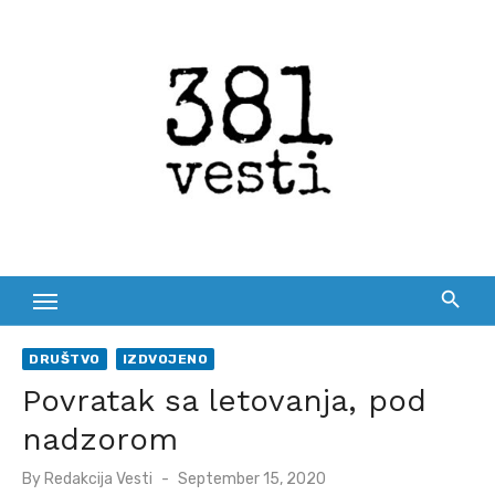
Skip
to
content
DRUŠTVO
IZDVOJENO
Povratak sa letovanja, pod
nadzorom
Posted
By
Redakcija Vesti
September 15, 2020