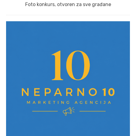
Next
Foto konkurs, otvoren za sve građane
post: