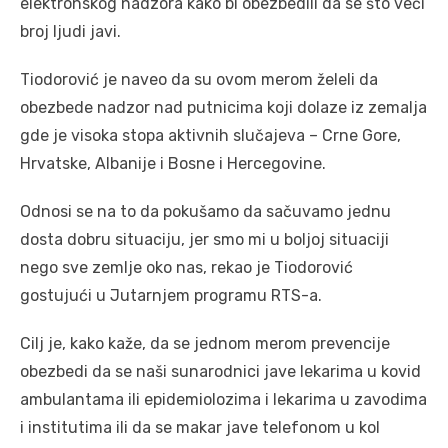
elektronskog nadzora kako bi obezbedili da se što veći
broj ljudi javi.
Tiodorović je naveo da su ovom merom želeli da
obezbede nadzor nad putnicima koji dolaze iz zemalja
gde je visoka stopa aktivnih slučajeva – Crne Gore,
Hrvatske, Albanije i Bosne i Hercegovine.
Odnosi se na to da pokušamo da sačuvamo jednu
dosta dobru situaciju, jer smo mi u boljoj situaciji
nego sve zemlje oko nas, rekao je Tiodorović
gostujući u Jutarnjem programu RTS-a.
Cilj je, kako kaže, da se jednom merom prevencije
obezbedi da se naši sunarodnici jave lekarima u kovid
ambulantama ili epidemiolozima i lekarima u zavodima
i institutima ili da se makar jave telefonom u kol