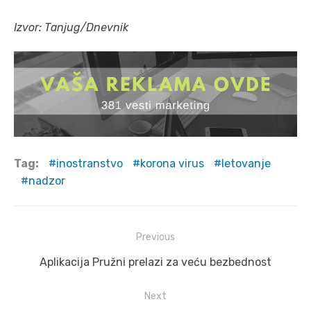
Izvor: Tanjug/Dnevnik
Tag:
inostranstvo
korona virus
letovanje
nadzor
Post
Previous
navigation
Previous
Aplikacija Pružni prelazi za veću bezbednost
post:
Next