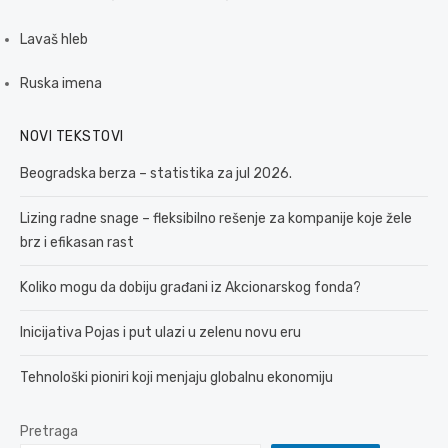
Lavaš hleb
Ruska imena
NOVI TEKSTOVI
Beogradska berza – statistika za jul 2026.
Lizing radne snage – fleksibilno rešenje za kompanije koje žele
brz i efikasan rast
Koliko mogu da dobiju građani iz Akcionarskog fonda?
Inicijativa Pojas i put ulazi u zelenu novu eru
Tehnološki pioniri koji menjaju globalnu ekonomiju
Pretraga