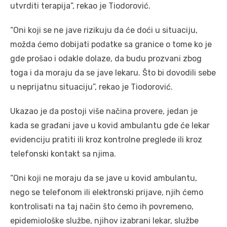
utvrditi terapija”, rekao je Tiodorović.
“Oni koji se ne jave rizikuju da će doći u situaciju,
možda ćemo dobijati podatke sa granice o tome ko je
gde prošao i odakle dolaze, da budu prozvani zbog
toga i da moraju da se jave lekaru. Što bi dovodili sebe
u neprijatnu situaciju”, rekao je Tiodorović.
Ukazao je da postoji više načina provere, jedan je
kada se građani jave u kovid ambulantu gde će lekar
evidenciju pratiti ili kroz kontrolne preglede ili kroz
telefonski kontakt sa njima.
“Oni koji ne moraju da se jave u kovid ambulantu,
nego se telefonom ili elektronski prijave, njih ćemo
kontrolisati na taj način što ćemo ih povremeno,
epidemiološke službe, njihov izabrani lekar, službe