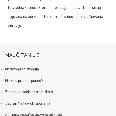
Privredna komora Srbije
prodaja
saveti
srbija
trgovina na berzi
turizam
video
zapošljavanje
zdravlje
NAJČITANIJE
Medvedgrad trilogija
Mleko u prahu - posno?
Zajednica saobraćajnih škola
Jadran Malkovich biografija
Zamena vozačke dozvole od kuće