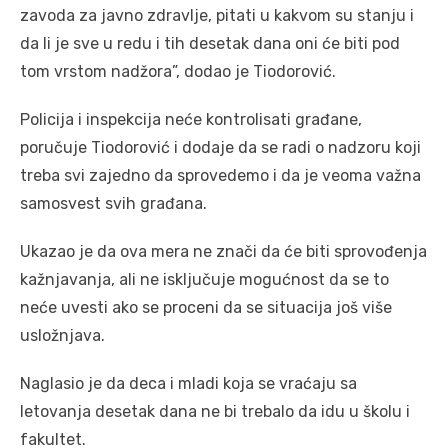
zavoda za javno zdravlje, pitati u kakvom su stanju i
da li je sve u redu i tih desetak dana oni će biti pod
tom vrstom nadžora”, dodao je Tiodorović.
Policija i inspekcija neće kontrolisati građane,
poručuje Tiodorović i dodaje da se radi o nadzoru koji
treba svi zajedno da sprovedemo i da je veoma važna
samosvest svih građana.
Ukazao je da ova mera ne znači da će biti sprovođenja
kažnjavanja, ali ne isključuje mogućnost da se to
neće uvesti ako se proceni da se situacija još više
usložnjava.
Naglasio je da deca i mladi koja se vraćaju sa
letovanja desetak dana ne bi trebalo da idu u školu i
fakultet.