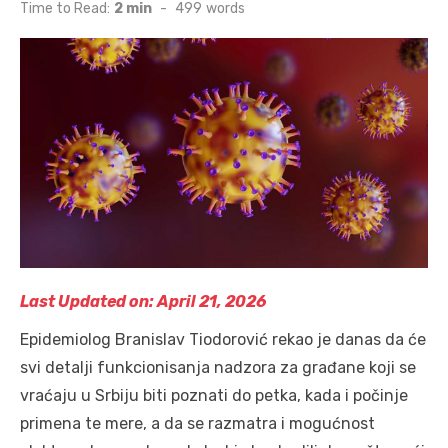
on
Time to Read:
2 min
-
499
words
Last Updated on: April 21, 2026
Epidemiolog Branislav Tiodorović rekao je danas da će
svi detalji funkcionisanja nadzora za građane koji se
vraćaju u Srbiju biti poznati do petka, kada i počinje
primena te mere, a da se razmatra i mogućnost