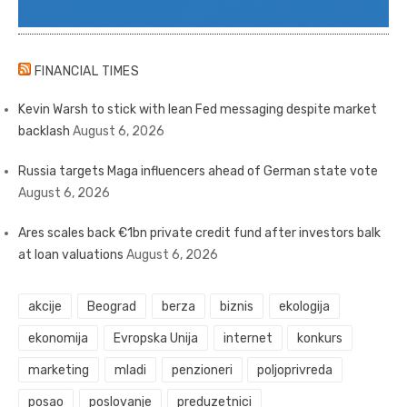
FINANCIAL TIMES
Kevin Warsh to stick with lean Fed messaging despite market
backlash
August 6, 2026
Russia targets Maga influencers ahead of German state vote
August 6, 2026
Ares scales back €1bn private credit fund after investors balk
at loan valuations
August 6, 2026
akcije
Beograd
berza
biznis
ekologija
ekonomija
Evropska Unija
internet
konkurs
marketing
mladi
penzioneri
poljoprivreda
posao
poslovanje
preduzetnici