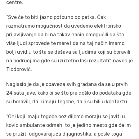
centre.
“Sve će to biti jasno potpuno do petka. Čak
razmatramo mogućnost da uvedemo elektronsko
prijavljivanje da bi na takav način omogućili da što
više ljudi sprovede te mere i da na taj način imamo
bolji uvid u to šta se dešava sa ljudima koji su boravili
na područjima gde su izuzetno loši rezultati”, naveo je
Tiodorović.
Naglasio je da je obaveza svih građana da se u prvih
24 sata jave, kako bi se što pre došlo do podataka gde
su boravili, da li imaju tegobe, da li su bili u kontaktu.
“Oni koji imaju tegobe bez dileme moraju se javiti u
kovid ambulante odmah, to je jedino mesto gde će im
se pružiti odgovarajuća dijagnostika, a posle toga