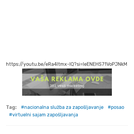
https://youtu.be/eRa4ltmx-lQ?si=leENEHS71VoPJNkM
Tag:
nacionalna služba za zapošljavanje
posao
virtuelni sajam zapošljavanja