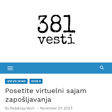
Skip
to
content
IZDVOJENO
VIDEO
Posetite virtuelni sajam
zapošljavanja
Posted
By
Redakcija Vesti
November 29, 2023