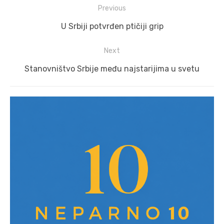
Post
Previous
navigation
Previous
U Srbiji potvrđen ptičiji grip
post:
Next
Next
Stanovništvo Srbije među najstarijima u svetu
post: