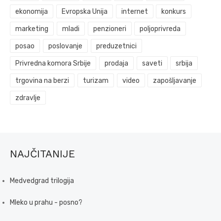
ekonomija
Evropska Unija
internet
konkurs
marketing
mladi
penzioneri
poljoprivreda
posao
poslovanje
preduzetnici
Privredna komora Srbije
prodaja
saveti
srbija
trgovina na berzi
turizam
video
zapošljavanje
zdravlje
NAJČITANIJE
Medvedgrad trilogija
Mleko u prahu - posno?