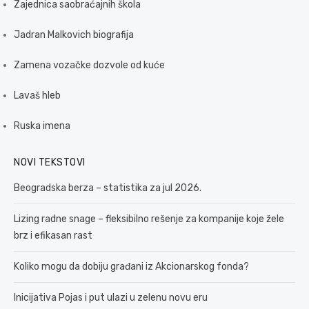
Zajednica saobraćajnih škola
Jadran Malkovich biografija
Zamena vozačke dozvole od kuće
Lavaš hleb
Ruska imena
NOVI TEKSTOVI
Beogradska berza – statistika za jul 2026.
Lizing radne snage – fleksibilno rešenje za kompanije koje žele
brz i efikasan rast
Koliko mogu da dobiju građani iz Akcionarskog fonda?
Inicijativa Pojas i put ulazi u zelenu novu eru