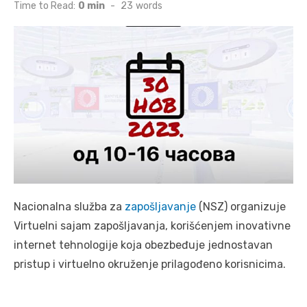
on
Time to Read:
0 min
-
23
words
Nacionalna služba za
zapošljavanje
(NSZ) organizuje
Virtuelni sajam zapošljavanja, korišćenjem inovativne
internet tehnologije koja obezbeđuje jednostavan
pristup i virtuelno okruženje prilagođeno korisnicima.