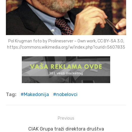
Pol Krugman foto by Prolineserver – Own work, CC BY-SA 3.0,
https://commons.wikimedia.org/w/index.php?curid=5607835
Tag:
Makedonija
nobelovci
Post
Previous
navigation
Previous
CIAK Grupa traži direktora društva