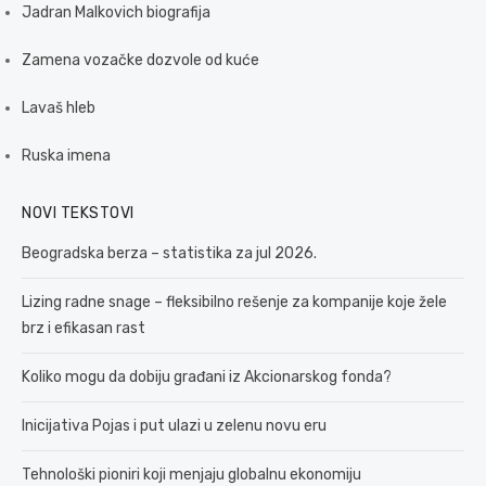
Jadran Malkovich biografija
Zamena vozačke dozvole od kuće
Lavaš hleb
Ruska imena
NOVI TEKSTOVI
Beogradska berza – statistika za jul 2026.
Lizing radne snage – fleksibilno rešenje za kompanije koje žele
brz i efikasan rast
Koliko mogu da dobiju građani iz Akcionarskog fonda?
Inicijativa Pojas i put ulazi u zelenu novu eru
Tehnološki pioniri koji menjaju globalnu ekonomiju