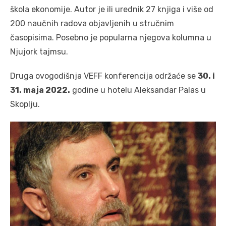
škola ekonomije. Autor je ili urednik 27 knjiga i više od
200 naučnih radova objavljenih u stručnim
časopisima. Posebno je popularna njegova kolumna u
Njujork tajmsu.
Druga ovogodišnja VEFF konferencija održaće se
30. i
31. maja 2022.
godine u hotelu Aleksandar Palas u
Skoplju.