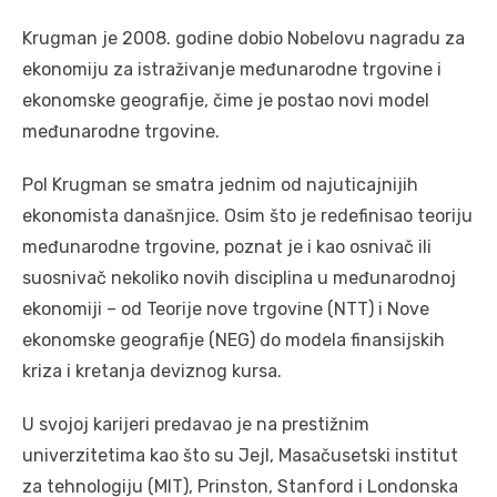
Krugman je 2008. godine dobio Nobelovu nagradu za
ekonomiju za istraživanje međunarodne trgovine i
ekonomske geografije, čime je postao novi model
međunarodne trgovine.
Pol Krugman se smatra jednim od najuticajnijih
ekonomista današnjice. Osim što je redefinisao teoriju
međunarodne trgovine, poznat je i kao osnivač ili
suosnivač nekoliko novih disciplina u međunarodnoj
ekonomiji – od Teorije nove trgovine (NTT) i Nove
ekonomske geografije (NEG) do modela finansijskih
kriza i kretanja deviznog kursa.
U svojoj karijeri predavao je na prestižnim
univerzitetima kao što su Jejl, Masačusetski institut
za tehnologiju (MIT), Prinston, Stanford i Londonska