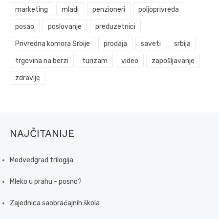
marketing
mladi
penzioneri
poljoprivreda
posao
poslovanje
preduzetnici
Privredna komora Srbije
prodaja
saveti
srbija
trgovina na berzi
turizam
video
zapošljavanje
zdravlje
NAJČITANIJE
Medvedgrad trilogija
Mleko u prahu - posno?
Zajednica saobraćajnih škola