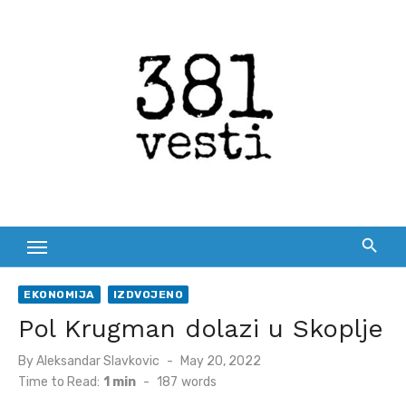
Skip
to
content
EKONOMIJA
IZDVOJENO
Pol Krugman dolazi u Skoplje
Posted
By
Aleksandar Slavkovic
May 20, 2022
on
Time to Read:
1 min
-
187
words