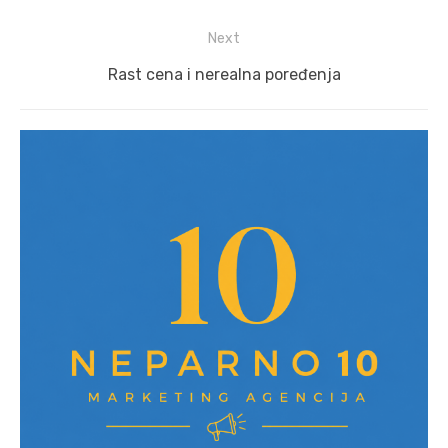
post:
Next
Next
Rast cena i nerealna poređenja
post: