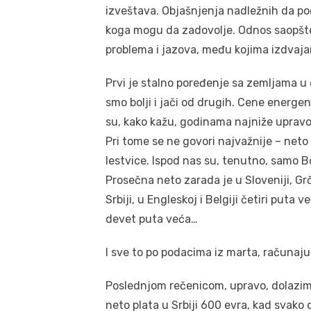
izveštava. Objašnjenja nadležnih da poč
koga mogu da zadovolje. Odnos saopšten
problema i jazova, među kojima izdvaja
Prvi je stalno poređenje sa zemljama u o
smo bolji i jači od drugih. Cene energen
su, kako kažu, godinama najniže uprav
Pri tome se ne govori najvažnije – neto
lestvice. Ispod nas su, tenutno, samo B
Prosečna neto zarada je u Sloveniji, G
Srbiji, u Engleskoj i Belgiji četiri puta
devet puta veća…
I sve to po podacima iz marta, računajuć
Poslednjom rečenicom, upravo, dolazimo
neto plata u Srbiji 600 evra, kad svako