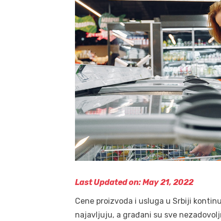
Last Updated on: May 21, 2022
Cene proizvoda i usluga u Srbiji konti
najavljuju, a građani su sve nezadovoljn