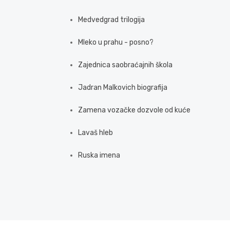
Medvedgrad trilogija
Mleko u prahu - posno?
Zajednica saobraćajnih škola
Jadran Malkovich biografija
Zamena vozačke dozvole od kuće
Lavaš hleb
Ruska imena