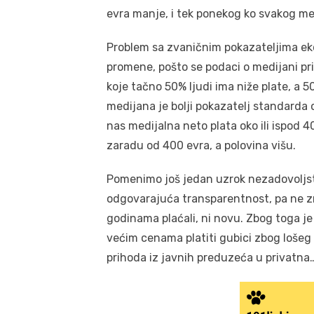
evra manje, i tek ponekog ko svakog mes
Problem sa zvaničnim pokazateljima eko
promene, pošto se podaci o medijani pri
koje tačno 50% ljudi ima niže plate, a 
medijana je bolji pokazatelj standarda
nas medijalna neto plata oko ili ispod 
zaradu od 400 evra, a polovina višu.
Pomenimo još jedan uzrok nezadovoljst
odgovarajuća transparentnost, pa ne zn
godinama plaćali, ni novu. Zbog toga j
većim cenama platiti gubici zbog lošeg 
prihoda iz javnih preduzeća u privatna