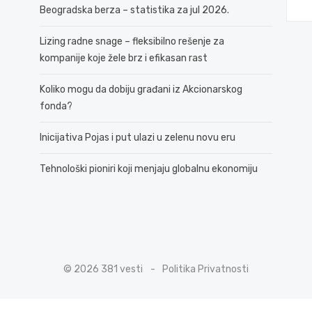
Beogradska berza – statistika za jul 2026.
Lizing radne snage – fleksibilno rešenje za
kompanije koje žele brz i efikasan rast
Koliko mogu da dobiju građani iz Akcionarskog
fonda?
Inicijativa Pojas i put ulazi u zelenu novu eru
Tehnološki pioniri koji menjaju globalnu ekonomiju
© 2026 381 vesti
Politika Privatnosti