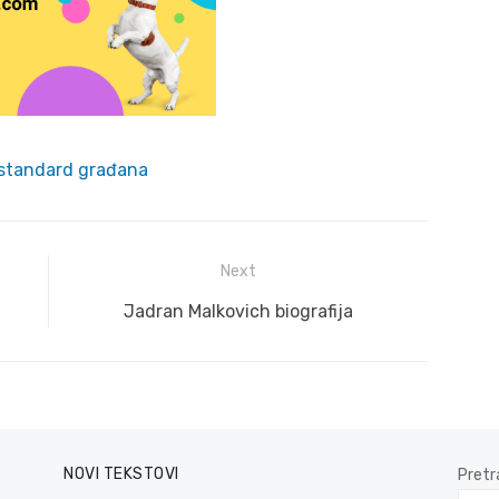
standard građana
Next
Next
Jadran Malkovich biografija
post:
NOVI TEKSTOVI
Pretr