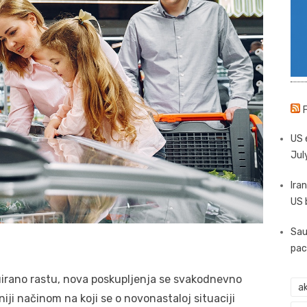
US 
Jul
Iran
US 
Sau
pac
nuirano rastu, nova poskupljenja se svakodnevno
ak
iji načinom na koji se o novonastaloj situaciji