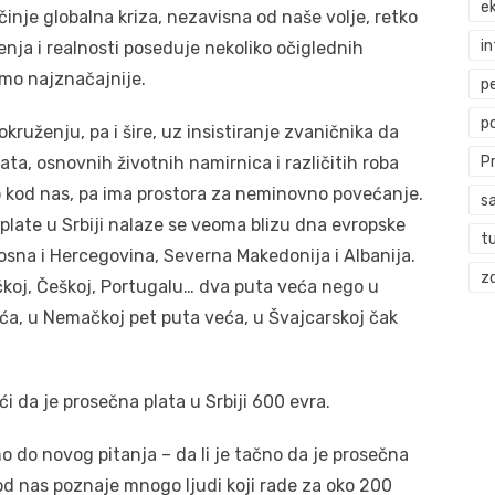
ek
inje globalna kriza, nezavisna od naše volje, retko
i
ja i realnosti poseduje nekoliko očiglednih
mo najznačajnije.
p
p
kruženju, pa i šire, uz insistiranje zvaničnika da
ata, osnovnih životnih namirnica i različitih roba
P
o kod nas, pa ima prostora za neminovno povećanje.
s
 plate u Srbiji nalaze se veoma blizu dna evropske
t
osna i Hercegovina, Severna Makedonija i Albanija.
zd
rčkoj, Češkoj, Portugalu… dva puta veća nego u
 veća, u Nemačkoj pet puta veća, u Švajcarskoj čak
i da je prosečna plata u Srbiji 600 evra.
 do novog pitanja – da li je tačno da je prosečna
 od nas poznaje mnogo ljudi koji rade za oko 200