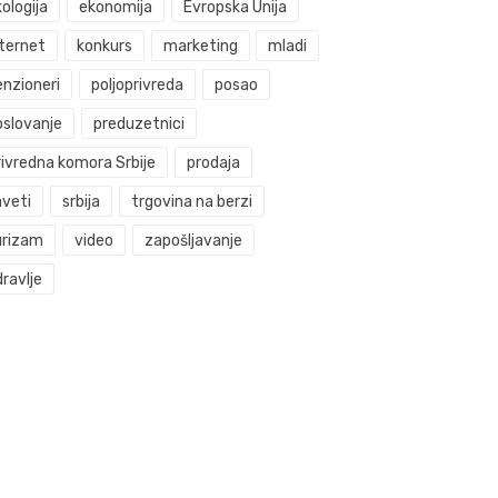
ologija
ekonomija
Evropska Unija
nternet
konkurs
marketing
mladi
enzioneri
poljoprivreda
posao
oslovanje
preduzetnici
rivredna komora Srbije
prodaja
aveti
srbija
trgovina na berzi
urizam
video
zapošljavanje
ravlje