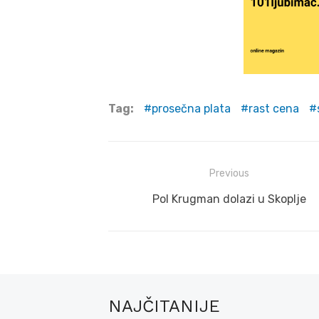
Tag:
prosečna plata
rast cena
Post
Previous
navigation
Previous
Pol Krugman dolazi u Skoplje
post:
NAJČITANIJE