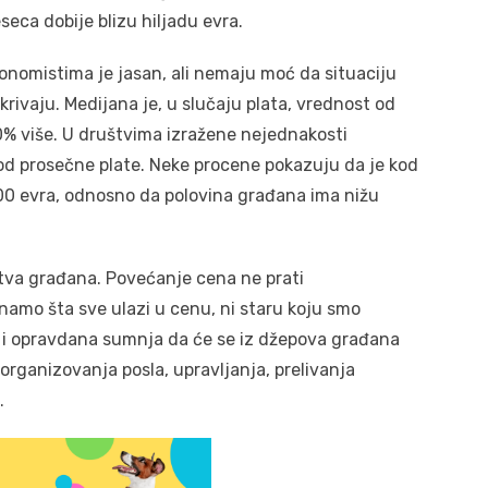
eca dobije blizu hiljadu evra.
nomistima je jasan, ali nemaju moć da situaciju
krivaju. Medijana je, u slučaju plata, vrednost od
50% više. U društvima izražene nejednakosti
 od prosečne plate. Neke procene pokazuju da je kod
400 evra, odnosno da polovina građana ima nižu
va građana. Povećanje cena ne prati
amo šta sve ulazi u cenu, ni staru koju smo
e i opravdana sumnja da će se iz džepova građana
organizovanja posla, upravljanja, prelivanja
…