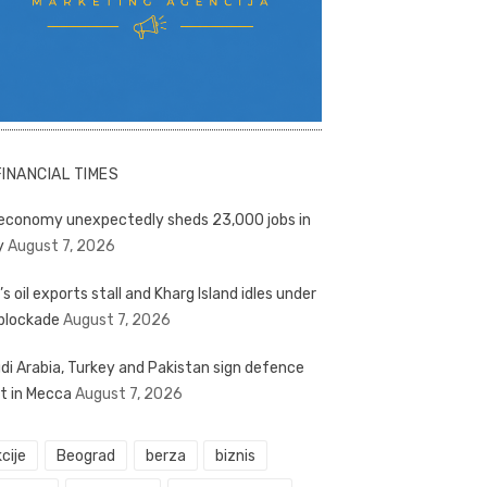
FINANCIAL TIMES
economy unexpectedly sheds 23,000 jobs in
y
August 7, 2026
’s oil exports stall and Kharg Island idles under
blockade
August 7, 2026
di Arabia, Turkey and Pakistan sign defence
t in Mecca
August 7, 2026
cije
Beograd
berza
biznis