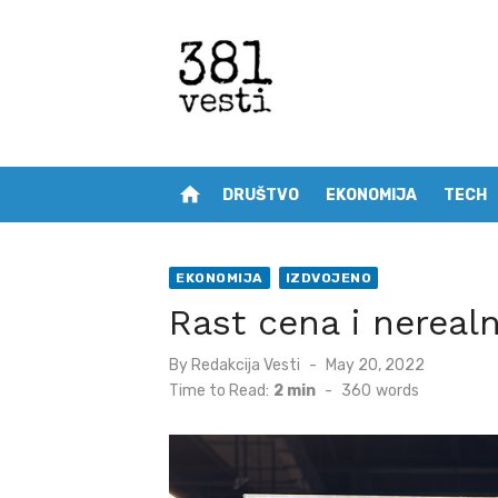
Skip
to
content
home
DRUŠTVO
EKONOMIJA
TECH
EKONOMIJA
IZDVOJENO
Rast cena i nereal
Posted
By
Redakcija Vesti
May 20, 2022
on
Time to Read:
2 min
-
360
words