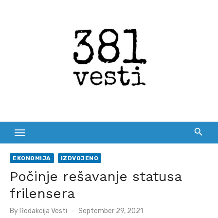
Skip
to
content
EKONOMIJA
IZDVOJENO
Počinje rešavanje statusa
frilensera
Posted
By
Redakcija Vesti
September 29, 2021