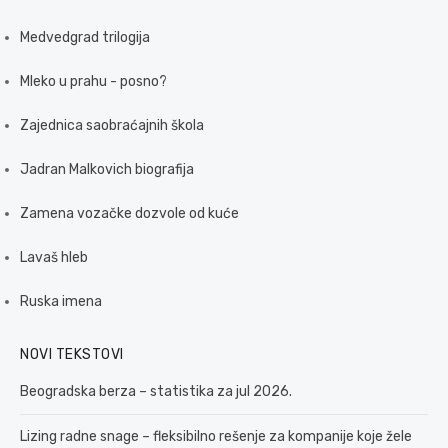
Medvedgrad trilogija
Mleko u prahu - posno?
Zajednica saobraćajnih škola
Jadran Malkovich biografija
Zamena vozačke dozvole od kuće
Lavaš hleb
Ruska imena
NOVI TEKSTOVI
Beogradska berza – statistika za jul 2026.
Lizing radne snage – fleksibilno rešenje za kompanije koje žele