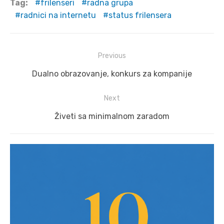
Tag:
frilenseri
radna grupa
radnici na internetu
status frilensera
Post
Previous
navigation
Previous
Dualno obrazovanje, konkurs za kompanije
post:
Next
Next
Živeti sa minimalnom zaradom
post: