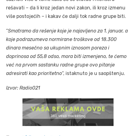
rešavati – da li kroz jedan novi zakon, ili kroz izmenu
više postojećih – i kakav će dalji tok radne grupe biti.
“
Smatramo da rešenje koje je najavljeno za 1. januar, a
koje podrazumeva normirane troškove od 18.300
dinara mesečno sa ukupnim iznosom poreza i
doprinosa od 55,8 odso, mora biti izmenjeno, te ćemo
već na prvom sastanku radne grupe ovo pitanje
adresirati kao prioritetno
“, istaknuto je u saopštenju.
Izvor: Radio021