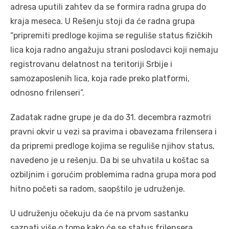
adresa uputili zahtev da se formira radna grupa do
kraja meseca. U Rešenju stoji da će radna grupa
“pripremiti predloge kojima se reguliše status fizičkih
lica koja radno angažuju strani poslodavci koji nemaju
registrovanu delatnost na teritoriji Srbije i
samozaposlenih lica, koja rade preko platformi,
odnosno frilenseri”.
Zadatak radne grupe je da do 31. decembra razmotri
pravni okvir u vezi sa pravima i obavezama frilensera i
da pripremi predloge kojima se reguliše njihov status,
navedeno je u rešenju. Da bi se uhvatila u koštac sa
ozbiljnim i gorućim problemima radna grupa mora pod
hitno početi sa radom, saopštilo je udruženje.
U udruženju očekuju da će na prvom sastanku
saznati više o tome kako će se status frilensera