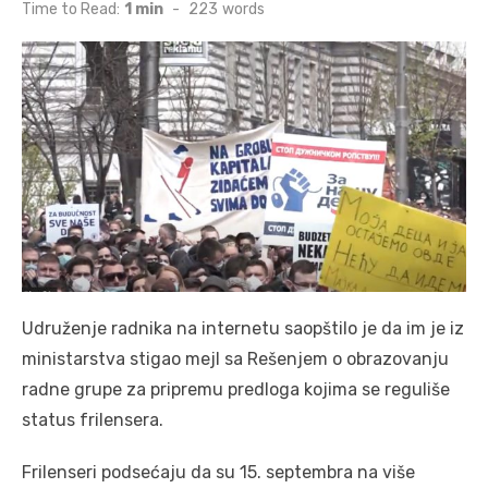
on
Time to Read:
1 min
-
223
words
Udruženje radnika na internetu saopštilo je da im je iz
ministarstva stigao mejl sa Rešenjem o obrazovanju
radne grupe za pripremu predloga kojima se reguliše
status frilensera.
Frilenseri podsećaju da su 15. septembra na više