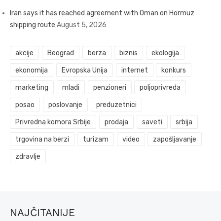
Iran says it has reached agreement with Oman on Hormuz
shipping route
August 5, 2026
akcije
Beograd
berza
biznis
ekologija
ekonomija
Evropska Unija
internet
konkurs
marketing
mladi
penzioneri
poljoprivreda
posao
poslovanje
preduzetnici
Privredna komora Srbije
prodaja
saveti
srbija
trgovina na berzi
turizam
video
zapošljavanje
zdravlje
NAJČITANIJE