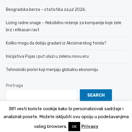
Beogradska berza – statistika za jul 2026.
Lizing radne snage – fleksibilno rešenje za kompanije koje žele
brz i efikasan rast
Koliko mogu da dobiju građani iz Akcionarskog fonda?
Inicijativa Pojas i put ulazi u zelenu novu eru
Tehnološki pioniri koji menjaju globalnu ekonomiju
Pretraga
SEARCH
381 vesti koriste cookije kako bi personalizovali sadržaje i
analizirali posete. Možete isključiti ovu opciju u podešavanjima
© 2026 381 vesti
Politika Privatnosti
vašeg browsera.
Privacy
OK