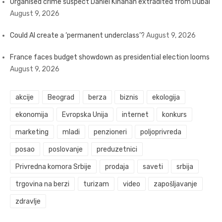
Organised crime suspect Daniel Kinahan extradited from Dubai
August 9, 2026
Could AI create a ‘permanent underclass’?
August 9, 2026
France faces budget showdown as presidential election looms
August 9, 2026
akcije
Beograd
berza
biznis
ekologija
ekonomija
Evropska Unija
internet
konkurs
marketing
mladi
penzioneri
poljoprivreda
posao
poslovanje
preduzetnici
Privredna komora Srbije
prodaja
saveti
srbija
trgovina na berzi
turizam
video
zapošljavanje
zdravlje