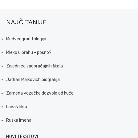
NAJČITANIJE
Medvedgrad trilogija
Mleko u prahu - posno?
Zajednica saobraćajnih škola
Jadran Malkovich biografija
Zamena vozačke dozvole od kuće
Lavaš hleb
Ruska imena
NOVI TEKSTOVI