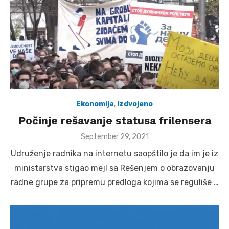
Ekonomija
,
Izdvojeno
Počinje rešavanje statusa frilensera
Posted
September 29, 2021
on
Udruženje radnika na internetu saopštilo je da im je iz
ministarstva stigao mejl sa Rešenjem o obrazovanju
radne grupe za pripremu predloga kojima se reguliše …