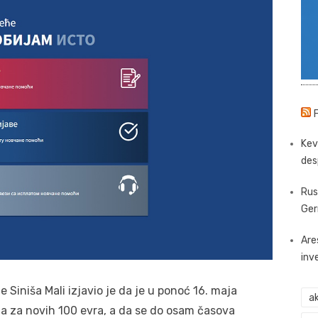
Kev
des
Rus
Ger
Are
inv
je Siniša Mali izjavio je da je u ponoć 16. maja
ak
na za novih 100 evra, a da se do osam časova