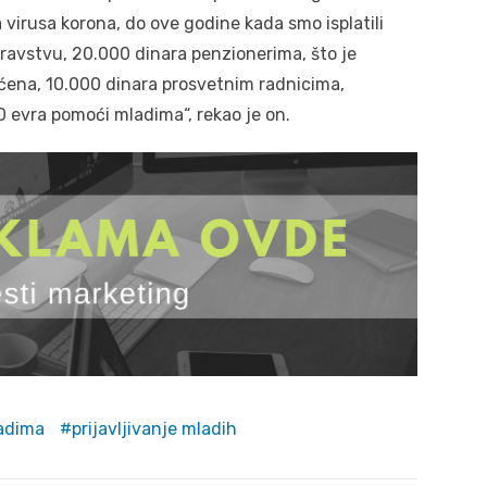
virusa korona, do ove godine kada smo isplatili
ravstvu, 20.000 dinara penzionerima, što je
ćena, 10.000 dinara prosvetnim radnicima,
0 evra pomoći mladima“, rekao je on.
adima
prijavljivanje mladih