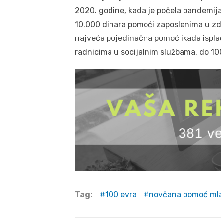
2020. godine, kada je počela pandemija 
10.000 dinara pomoći zaposlenima u zd
najveća pojedinačna pomoć ikada ispla
radnicima u socijalnim službama, do 10
Tag:
100 evra
novčana pomoć ml