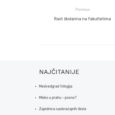
Post
Previous
navigation
Previous
Rast školarina na fakultetima
post:
NAJČITANIJE
Medvedgrad trilogija
Mleko u prahu - posno?
Zajednica saobraćajnih škola