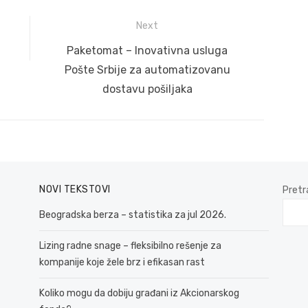
Next
Next
Paketomat – Inovativna usluga
post:
Pošte Srbije za automatizovanu
dostavu pošiljaka
NOVI TEKSTOVI
Pretr
Beogradska berza – statistika za jul 2026.
Lizing radne snage – fleksibilno rešenje za
kompanije koje žele brz i efikasan rast
Koliko mogu da dobiju građani iz Akcionarskog