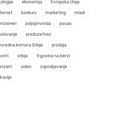
ologija
ekonomija
Evropska Unija
nternet
konkurs
marketing
mladi
enzioneri
poljoprivreda
posao
oslovanje
preduzetnici
rivredna komora Srbije
prodaja
aveti
srbija
trgovina na berzi
urizam
video
zapošljavanje
ravlje