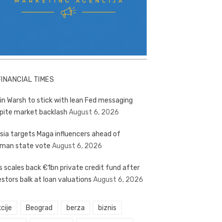
FINANCIAL TIMES
in Warsh to stick with lean Fed messaging
pite market backlash
August 6, 2026
sia targets Maga influencers ahead of
man state vote
August 6, 2026
s scales back €1bn private credit fund after
estors balk at loan valuations
August 6, 2026
cije
Beograd
berza
biznis