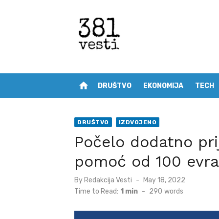
Skip
to
content
home
DRUŠTVO
EKONOMIJA
TECH
DRUŠTVO
IZDVOJENO
Počelo dodatno prij
pomoć od 100 evra
Posted
By
Redakcija Vesti
May 18, 2022
on
Time to Read:
1 min
-
290
words