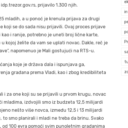
ek
dp.trezor.gov.rs, prijavilo 1.300 njih.
i
5 mladih, a u ponoć je krenula prijava za drugi
p
 koji se do sada nisu prijavili. Ovaj proces prijave
p
 kao i ranije, potrebno je uneti broj lične karte,
P
 u kojoj želite da vam se uplati novac. Dakle, reč je
ave“, napomenuo je Mali gostujući na RTS-u.
s
t
ćanja koje je država dala i ispunjava ga,
zd
nja građana prema Vladi, kao i zbog kredibiliteta
i i za one koji su se prijavili u prvom krugu, novac
oći mladima, izdvojili smo iz budzeta 12,5 milijardi
jeno nešto više novca, između 12,5 i 13 milijardi
 to smo planirali i mladi ne treba da brinu. Svako
ili, od 100 evra pomoći svim punoletnim građanima