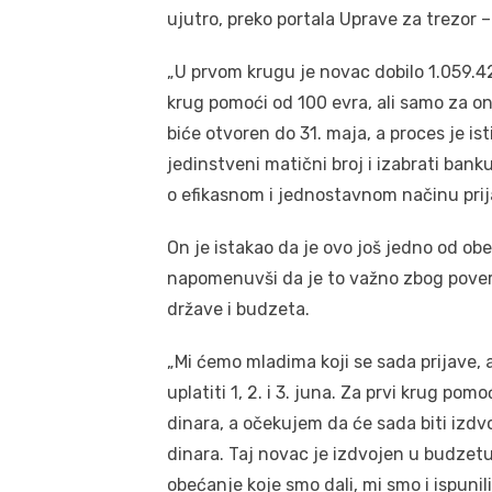
ujutro, preko portala Uprave za trezor – i
„U prvom krugu je novac dobilo 1.059.42
krug pomoći od 100 evra, ali samo za one
biće otvoren do 31. maja, a proces je isti
jedinstveni matični broj i izabrati banku
o efikasnom i jednostavnom načinu prij
On je istakao da je ovo još jedno od obe
napomenuvši da je to važno zbog povere
države i budzeta.
„Mi ćemo mladima koji se sada prijave, al
uplatiti 1, 2. i 3. juna. Za prvi krug pom
dinara, a očekujem da će sada biti izdvo
dinara. Taj novac je izdvojen u budzetu,
obećanje koje smo dali, mi smo i ispun