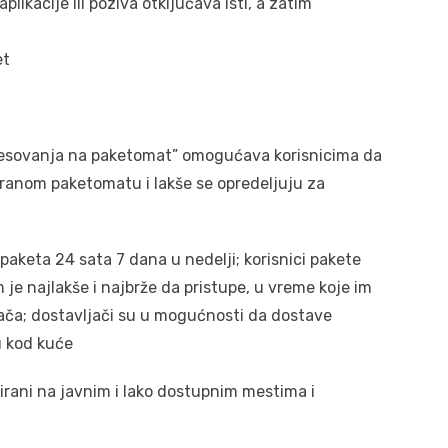
likacije ili poziva otključava isti, a zatim
et
resovanja na paketomat” omogućava korisnicima da
branom paketomatu i lakše se opredeljuju za
keta 24 sata 7 dana u nedelji; korisnici pakete
je najlakše i najbrže da pristupe, u vreme koje im
ača; dostavljači su u mogućnosti da dostave
u kod kuće
irani na javnim i lako dostupnim mestima i