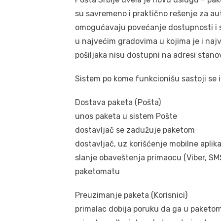
su savremeno i praktično rešenje za a
omogućavaju povećanje dostupnosti i sig
u najvećim gradovima u kojima je i najv
pošiljaka nisu dostupni na adresi stan
Sistem po kome funkcionišu sastoji se i
Dostava paketa (Pošta)
unos paketa u sistem Pošte
dostavljač se zadužuje paketom
dostavljač, uz korišćenje mobilne aplik
slanje obaveštenja primaocu (Viber, SM
paketomatu
Preuzimanje paketa (Korisnici)
primalac dobija poruku da ga u paketo