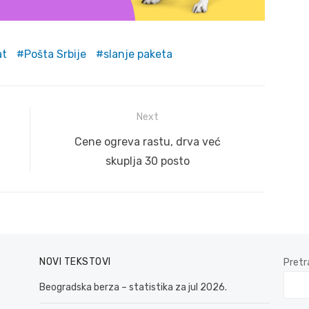
at
Pošta Srbije
slanje paketa
Next
Next
Cene ogreva rastu, drva već
post:
skuplja 30 posto
NOVI TEKSTOVI
Pretr
Beogradska berza – statistika za jul 2026.