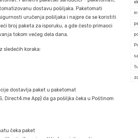
ek
utomatizovanu dostavu pošiljaka. Paketomati
i
urnosti uručenja pošiljaka i najpre će se koristiti
p
eći broj paketa za isporuku, a gde često primaoci
ovanja tokom većeg dela dana.
p
P
z sledećih koraka:
s
t
zd
acije dostavlja paket u paketomat
S, Direct4.me App) da ga pošiljka čeka u Poštinom
matu čeka paket