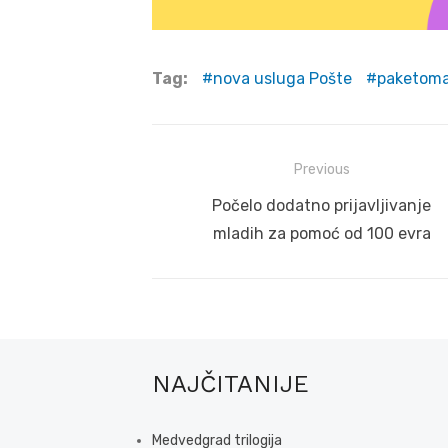
Tag:
nova usluga Pošte
paketom
Post
Previous
navigation
Previous
Počelo dodatno prijavljivanje
post:
mladih za pomoć od 100 evra
NAJČITANIJE
Medvedgrad trilogija