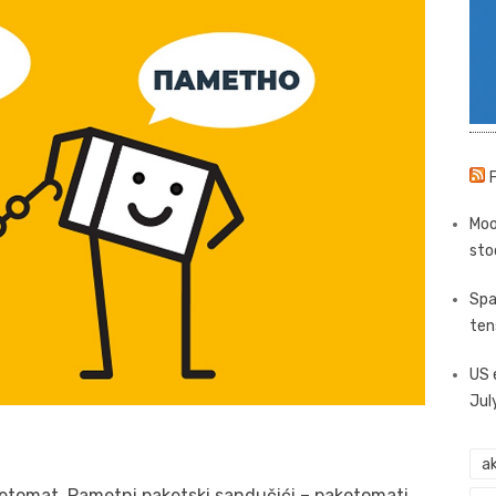
Moo
sto
Spa
ten
US 
Jul
ak
ketomat. Pametni paketski sandučići – paketomati,