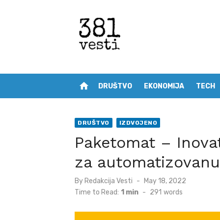
Skip
to
content
home
DRUŠTVO
EKONOMIJA
TECH
DRUŠTVO
IZDVOJENO
Paketomat – Inovat
za automatizovanu
Posted
By
Redakcija Vesti
May 18, 2022
on
Time to Read:
1 min
-
291
words