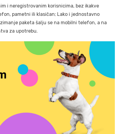
im i neregistrovanim korisnicima, bez ikakve
elefon, pametni ili klasičan; Lako i jednostavno
uzimanje paketa šalju se na mobilni telefon, a na
tva za upotrebu.