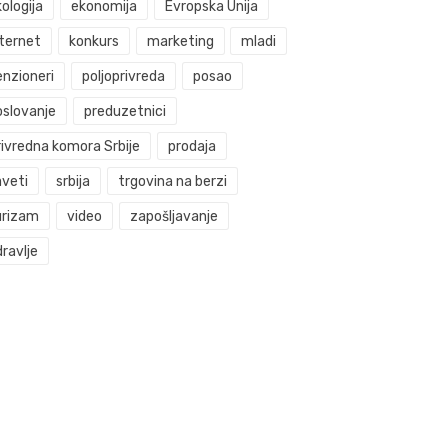
ologija
ekonomija
Evropska Unija
nternet
konkurs
marketing
mladi
enzioneri
poljoprivreda
posao
oslovanje
preduzetnici
rivredna komora Srbije
prodaja
aveti
srbija
trgovina na berzi
urizam
video
zapošljavanje
ravlje