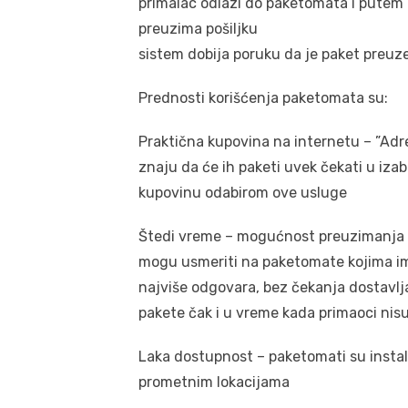
primalac odlazi do paketomata i putem ap
preuzima pošiljku
sistem dobija poruku da je paket preuz
Prednosti korišćenja paketomata su:
Praktična kupovina na internetu – ”Ad
znaju da će ih paketi uvek čekati u iza
kupovinu odabirom ove usluge
Štedi vreme – mogućnost preuzimanja pa
mogu usmeriti na paketomate kojima im 
najviše odgovara, bez čekanja dostavlj
pakete čak i u vreme kada primaoci nis
Laka dostupnost – paketomati su instal
prometnim lokacijama