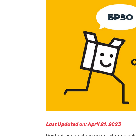
Last Updated on: April 21, 2023
Pošta Srbije uvela je novu uslugu – pa