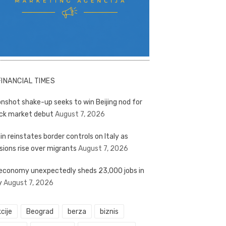
FINANCIAL TIMES
nshot shake-up seeks to win Beijing nod for
ck market debut
August 7, 2026
in reinstates border controls on Italy as
sions rise over migrants
August 7, 2026
economy unexpectedly sheds 23,000 jobs in
y
August 7, 2026
cije
Beograd
berza
biznis