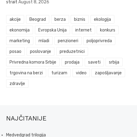
strait
August 8, 2026
akcije
Beograd
berza
biznis
ekologija
ekonomija
Evropska Unija
internet
konkurs
marketing
mladi
penzioneri
poljoprivreda
posao
poslovanje
preduzetnici
Privredna komora Srbije
prodaja
saveti
srbija
trgovina na berzi
turizam
video
zapošljavanje
zdravlje
NAJČITANIJE
Medvedgrad trilogija