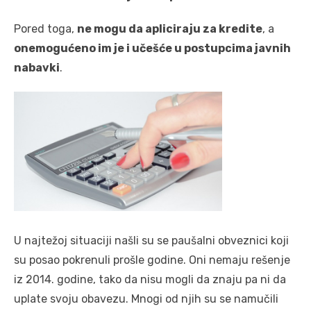
Pored toga,
ne mogu da apliciraju za kredite
, a
onemogućeno im je i učešće u postupcima javnih
nabavki
.
U najtežoj situaciji našli su se paušalni obveznici koji
su posao pokrenuli prošle godine. Oni nemaju rešenje
iz 2014. godine, tako da nisu mogli da znaju pa ni da
uplate svoju obavezu. Mnogi od njih su se namučili