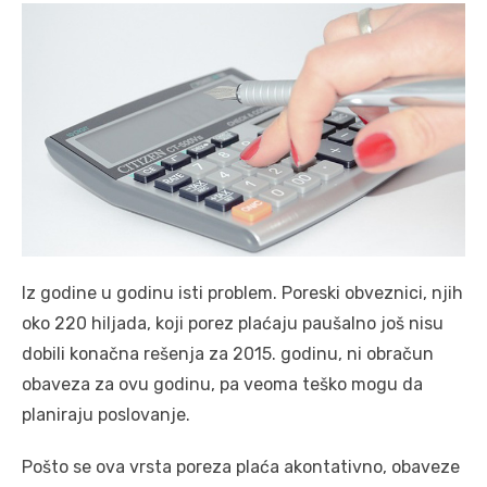
Iz godine u godinu isti problem. Poreski obveznici, njih
oko 220 hiljada, koji porez plaćaju paušalno još nisu
dobili konačna rešenja za 2015. godinu, ni obračun
obaveza za ovu godinu, pa veoma teško mogu da
planiraju poslovanje.
Pošto se ova vrsta poreza plaća akontativno, obaveze