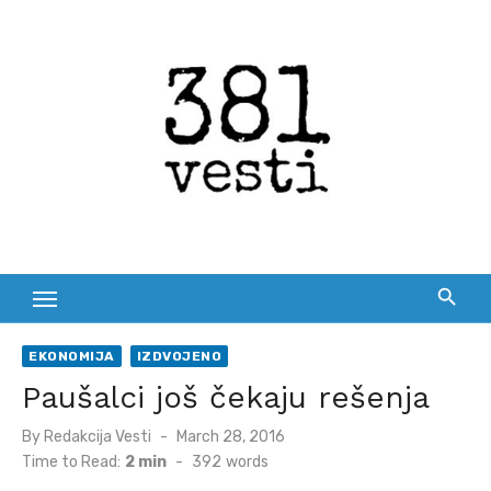
Skip
to
content
EKONOMIJA
IZDVOJENO
Paušalci još čekaju rešenja
Posted
By
Redakcija Vesti
March 28, 2016
on
Time to Read:
2 min
-
392
words