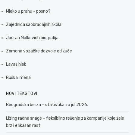
Mleko u prahu - posno?
Zajednica saobraćajnih škola
Jadran Malkovich biografija
Zamena vozačke dozvole od kuće
Lavaš hleb
Ruska imena
NOVI TEKSTOVI
Beogradska berza – statistika za jul 2026.
Lizing radne snage – fleksibilno rešenje za kompanije koje žele
brz i efikasan rast