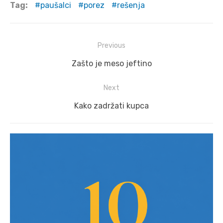
Tag:
paušalci
porez
rešenja
Post
Previous
navigation
Previous
Zašto je meso jeftino
post:
Next
Next
Kako zadržati kupca
post: