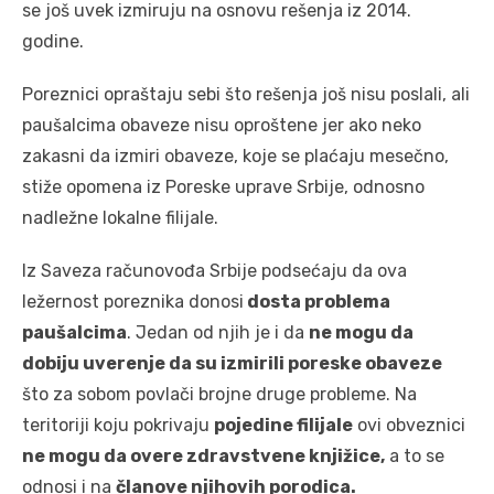
se još uvek izmiruju na osnovu rešenja iz 2014.
godine.
Poreznici opraštaju sebi što rešenja još nisu poslali, ali
paušalcima obaveze nisu oproštene jer ako neko
zakasni da izmiri obaveze, koje se plaćaju mesečno,
stiže opomena iz Poreske uprave Srbije, odnosno
nadležne lokalne filijale.
Iz Saveza računovođa Srbije podsećaju da ova
ležernost poreznika donosi
dosta problema
paušalcima
. Jedan od njih je i da
ne mogu da
dobiju uverenje da su izmirili poreske obaveze
što za sobom povlači brojne druge probleme. Na
teritoriji koju pokrivaju
pojedine filijale
ovi obveznici
ne mogu da overe zdravstvene knjižice,
a to se
odnosi i na
članove njihovih porodica.