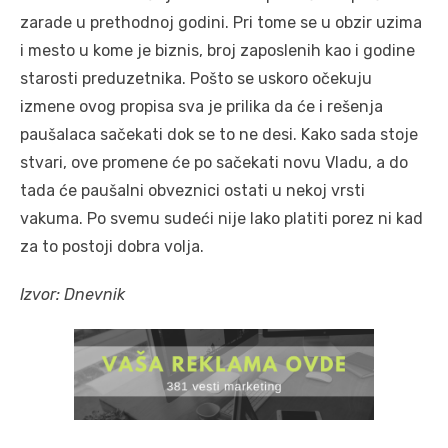
zarade u prethodnoj godini. Pri tome se u obzir uzima
i mesto u kome je biznis, broj zaposlenih kao i godine
starosti preduzetnika. Pošto se uskoro očekuju
izmene ovog propisa sva je prilika da će i rešenja
paušalaca sačekati dok se to ne desi. Kako sada stoje
stvari, ove promene će po sačekati novu Vladu, a do
tada će paušalni obveznici ostati u nekoj vrsti
vakuma. Po svemu sudeći nije lako platiti porez ni kad
za to postoji dobra volja.
Izvor: Dnevnik