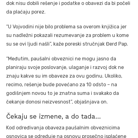
dok nisu dobili rešenje i podatke o obavezi da bi počeli
da plaćaju porez.
“U Vojvodini nije bilo problema sa overom knjižica jer
su nadležni pokazali rezumevanje za problem u kome
su se ovi ljudi našli”, kaže poreski stručnjak Đerđ Pap.
“Međutim, paušalni obveznici ne mogu jasno da
planiraju svoje poslovanje, ulaganje i razvoj dok ne
znaju kakve su im obaveze za ovu godinu. Ukoliko,
recimo, rešenje bude povećano za 10 odsto – na
godišnjem novou to je znatna suma i svakako da
čekanje donosi neizvesnost”, objašnjava on.
Čekaju se izmene, a do tada…
Kod određivanja obaveza paušalnim obveznicima
osnovica se određuje na osnovu prosečno isplaćene