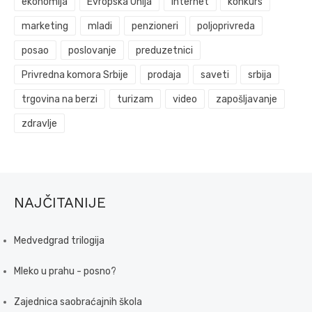
ekonomija
Evropska Unija
internet
konkurs
marketing
mladi
penzioneri
poljoprivreda
posao
poslovanje
preduzetnici
Privredna komora Srbije
prodaja
saveti
srbija
trgovina na berzi
turizam
video
zapošljavanje
zdravlje
NAJČITANIJE
Medvedgrad trilogija
Mleko u prahu - posno?
Zajednica saobraćajnih škola