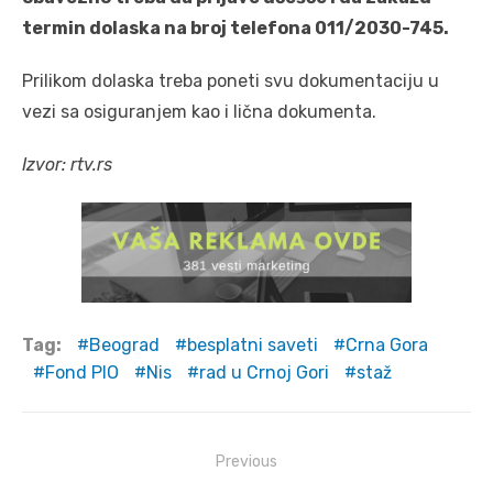
termin dolaska na broj telefona 011/2030-745.
Prilikom dolaska treba poneti svu dokumentaciju u
vezi sa osiguranjem kao i lična dokumenta.
Izvor: rtv.rs
Tag:
Beograd
besplatni saveti
Crna Gora
Fond PIO
Nis
rad u Crnoj Gori
staž
Post
Previous