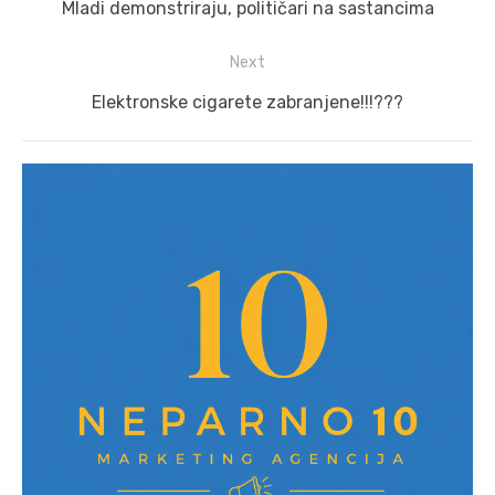
navigation
Previous
Mladi demonstriraju, političari na sastancima
post:
Next
Next
Elektronske cigarete zabranjene!!!???
post: