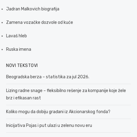
Jadran Malkovich biografija
Zamena vozačke dozvole od kuće
Lavaš hleb
Ruska imena
NOVI TEKSTOVI
Beogradska berza – statistika za jul 2026.
Lizing radne snage – fleksibilno rešenje za kompanije koje žele
brz i efikasan rast
Koliko mogu da dobiju građani iz Akcionarskog fonda?
Inicijativa Pojas i put ulazi u zelenu novu eru