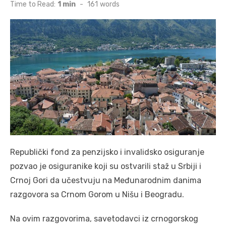
on
Time to Read:
1 min
-
161
words
Republički fond za penzijsko i invalidsko osiguranje
pozvao je osiguranike koji su ostvarili staž u Srbiji i
Crnoj Gori da učestvuju na Međunarodnim danima
razgovora sa Crnom Gorom u Nišu i Beogradu.
Na ovim razgovorima, savetodavci iz crnogorskog