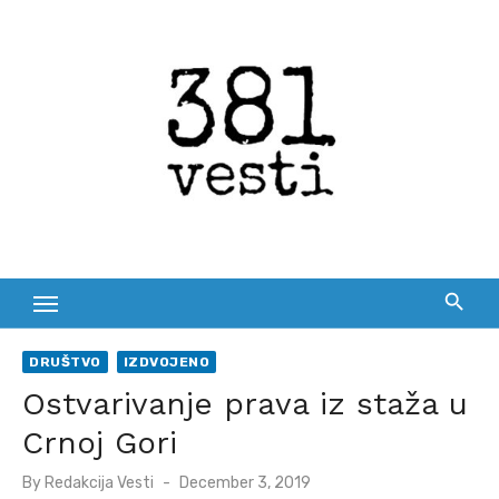
Skip
to
content
DRUŠTVO
IZDVOJENO
Ostvarivanje prava iz staža u
Crnoj Gori
Posted
By
Redakcija Vesti
December 3, 2019