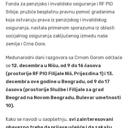
Fonda za penzijsko i invalidsko osiguranje i RF PIO
Srbije, pružiće besplatnu pravnu pomoć građanima
koja ostvaruju prava iz penzijskog i invalidskog
osiguranja, nastala primenom sporazuma iz oblasti
socijalnog osiguranja zaključenog između naše
zemlje i Crne Gore.
Međunarodni dani razgovora sa Crnom Gorom održaće
se
12. decembra u Nišu, od 9 do 16 časova
(prostorije RF PIO Filijale Niš, Prijezdina 1) i 13.
decembra ove godine u Beogradu, od 9 do 17
časova (prostorije Službe i Filijale za grad
Beograd na Novom Beogradu, Bulevar umetnosti
10).
Kako se navodi u saopšetnju,
svi zainteresovani
obavezno treba da prijave učešće i da zakažu