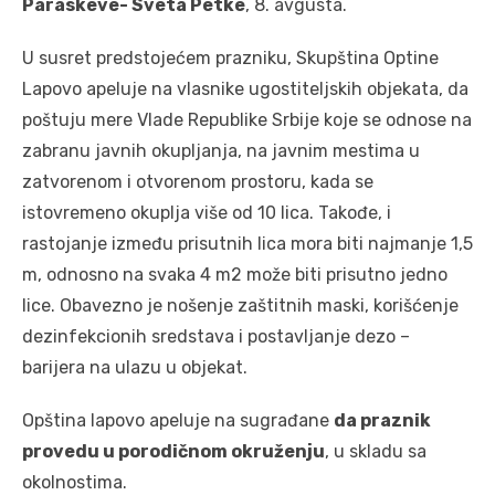
Paraskeve- Sveta Petke
, 8. avgusta.
U susret predstojećem prazniku, Skupština Optine
Lapovo apeluje na vlasnike ugostiteljskih objekata, da
poštuju mere Vlade Republike Srbije koje se odnose na
zabranu javnih okupljanja, na javnim mestima u
zatvorenom i otvorenom prostoru, kada se
istovremeno okuplja više od 10 lica. Takođe, i
rastojanje između prisutnih lica mora biti najmanje 1,5
m, odnosno na svaka 4 m2 može biti prisutno jedno
lice. Obavezno je nošenje zaštitnih maski, korišćenje
dezinfekcionih sredstava i postavljanje dezo –
barijera na ulazu u objekat.
Opština lapovo apeluje na sugrađane
da praznik
provedu u porodičnom okruženju
, u skladu sa
okolnostima.