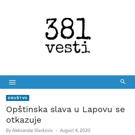
Skip
to
content
DRUŠTVO
Opštinska slava u Lapovu se
otkazuje
Posted
By
Aleksandar Slavkovic
August 4, 2020