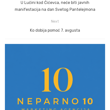
navigation
Previous
U Lučini kod Ćićevca, neće biti javnih
post:
manifestacija na dan Svetog Pantelejmona
Next
Next
Ko dobija pomoć 7. avgusta
post: