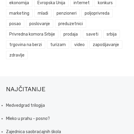
ekonomija
Evropska Unija
internet
konkurs
marketing
mladi
penzioneri
poljoprivreda
posao
poslovanje
preduzetnici
Privredna komora Srbije
prodaja
saveti
srbija
trgovina na berzi
turizam
video
zapošljavanje
zdravlje
NAJČITANIJE
Medvedgrad trilogija
Mleko u prahu - posno?
Zajednica saobraćajnih škola