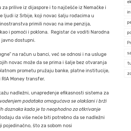
ek
a prilive iz dijaspore i to najčešće iz Nemačke i
i
 ljudi iz Srbije, koji novac šalju rođacima u
p
z inostranstva primili novac na ime penzija,
 kao i pomoći i poklona. Registar će voditi Narodna
p
i javno dostupni.
P
s
gne” na račun u banci, već se odnosi i na usluge
kojih novac može da se prima i šalje bez otvaranja
t
tnom prometu pružaju banke, platne institucije,
zd
i RIA Money transfer.
, kažu nadležni, unapređenje efikasnosti sistema za
vođenjem podataka omogućava se olakšani i brži
ih doznaka kada je to neophodno za otkrivanje
Dodaju da više neće biti potrebno da se nadležni
iji pojedinačno, što za sobom nosi