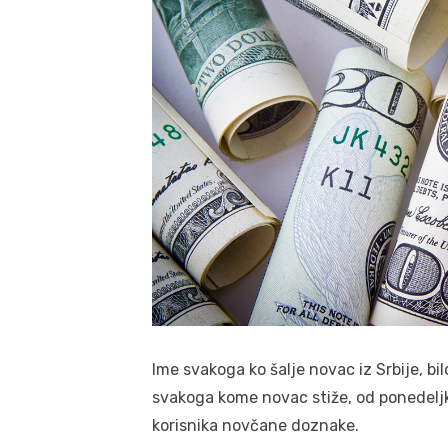
Ime svakoga ko šalje novac iz Srbije, bilo
svakoga kome novac stiže, od ponedeljk
korisnika novčane doznake.