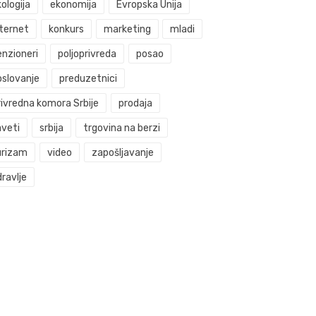
ologija
ekonomija
Evropska Unija
nternet
konkurs
marketing
mladi
enzioneri
poljoprivreda
posao
oslovanje
preduzetnici
rivredna komora Srbije
prodaja
aveti
srbija
trgovina na berzi
urizam
video
zapošljavanje
ravlje