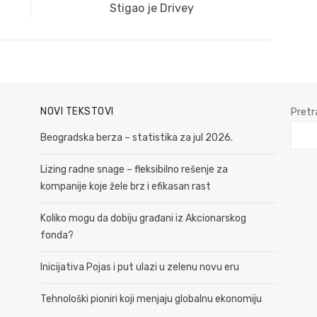
Next
Stigao je Drivey
post:
NOVI TEKSTOVI
Pretr
Beogradska berza – statistika za jul 2026.
Lizing radne snage – fleksibilno rešenje za
kompanije koje žele brz i efikasan rast
Koliko mogu da dobiju građani iz Akcionarskog
fonda?
Inicijativa Pojas i put ulazi u zelenu novu eru
Tehnološki pioniri koji menjaju globalnu ekonomiju