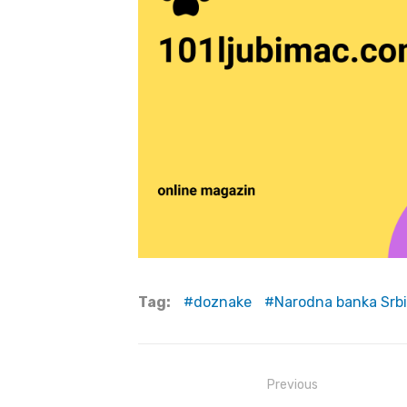
Tag:
doznake
Narodna banka Srbi
Post
Previous