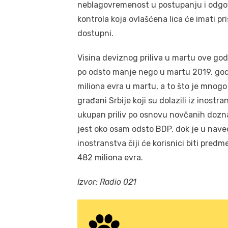
neblagovremenost u postupanju i odgova
kontrola koja ovlašćena lica će imati pr
dostupni.
Visina deviznog priliva u martu ove godi
po odsto manje nego u martu 2019. godin
miliona evra u martu, a to što je mnogo
građani Srbije koji su dolazili iz inostra
ukupan priliv po osnovu novčanih doznak
jest oko osam odsto BDP, dok je u nav
inostranstva čiji će korisnici biti pred
482 miliona evra.
Izvor: Radio 021