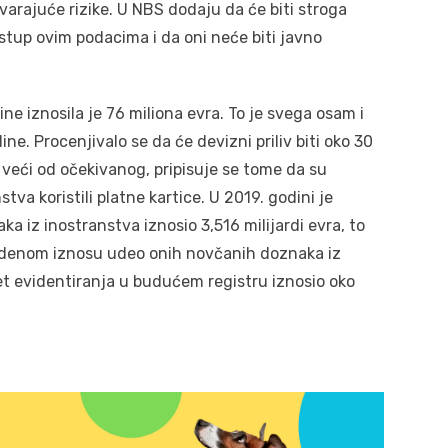
rajuće rizike. U NBS dodaju da će biti stroga
istup ovim podacima i da oni neće biti javno
ne iznosila je 76 miliona evra. To je svega osam i
e. Procenjivalo se da će devizni priliv biti oko 30
 veći od očekivanog, pripisuje se tome da su
nstva koristili platne kartice. U 2019. godini je
a iz inostranstva iznosio 3,516 milijardi evra, to
edenom iznosu udeo onih novčanih doznaka iz
met evidentiranja u budućem registru iznosio oko