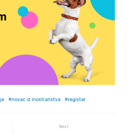
je
novac iz inostranstva
registar
Next