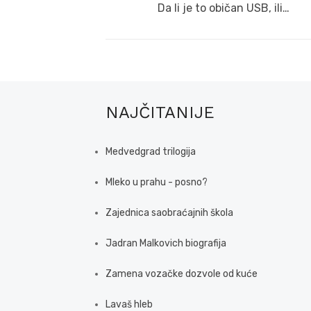
navigation
Previous
Da li je to običan USB, ili…
post:
NAJČITANIJE
Medvedgrad trilogija
Mleko u prahu - posno?
Zajednica saobraćajnih škola
Jadran Malkovich biografija
Zamena vozačke dozvole od kuće
Lavaš hleb