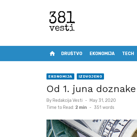
Skip
to
content
home
DRUŠTVO
EKONOMIJA
TECH
EKONOMIJA
IZDVOJENO
Od 1. juna doznake
Posted
By
Redakcija Vesti
May 31, 2020
on
Time to Read:
2 min
-
351
words