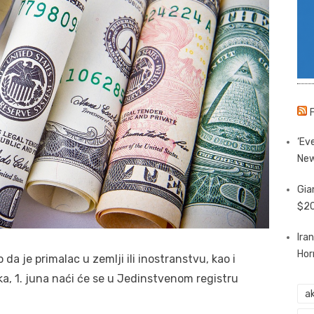
‘Eve
New
Gia
$20
Ira
Hor
 da je primalac u zemlji ili inostranstvu, kao i
a, 1. juna naći će se u Jedinstvenom registru
ak