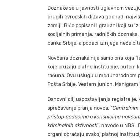
Doznake se u javnosti uglavnom vezuju z
drugih evropskih država gde radi najviše
zemlji. Biće popisani i građani koji su i
socijalnih primanja, radničkih doznaka,
banka Srbije, a podaci iz njega neće bit
Novčana doznaka nije samo ona koja “le
koje pružaju platne institucije, putem 
računa. Ovu uslugu u međunarodnom pla
Pošta Srbije, Vestern junion, Manigram 
Osnovni cilj uspostavljanja registra je
sprečavanje pranja novca. “
Centralnim 
pristup podacima o korisnicima novčan
kriminalnih aktivnosti
“, navode u NBS. 
organi obraćaju svakoj platnoj instituc