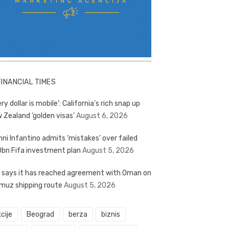
FINANCIAL TIMES
ry dollar is mobile’: California’s rich snap up
 Zealand ‘golden visas’
August 6, 2026
nni Infantino admits ‘mistakes’ over failed
bn Fifa investment plan
August 5, 2026
n says it has reached agreement with Oman on
muz shipping route
August 5, 2026
cije
Beograd
berza
biznis