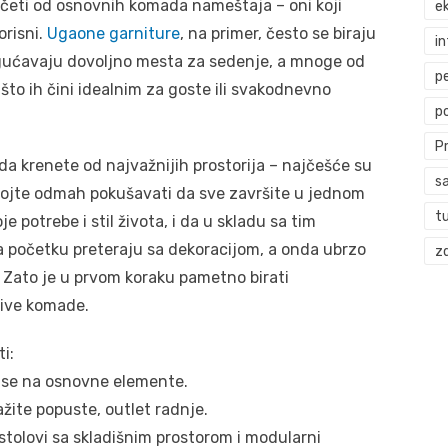
 početi od osnovnih komada nameštaja – oni koji
ek
orisni.
Ugaone garniture
, na primer, često se biraju
i
ogućavaju dovoljno mesta za sedenje, a mnoge od
p
što ih čini idealnim za goste ili svakodnevno
p
P
 da krenete od najvažnijih prostorija – najčešće su
s
mojte odmah pokušavati da sve završite u jednom
t
e potrebe i stil života, i da u skladu sa tim
 početku preteraju sa dekoracijom, a onda ubrzo
zd
. Zato je u prvom koraku pametno birati
pive komade.
i:
te se na osnovne elemente.
žite popuste, outlet radnje.
stolovi sa skladišnim prostorom i modularni