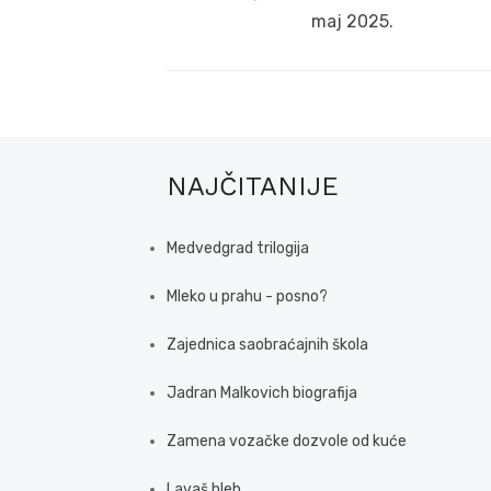
post:
maj 2025.
NAJČITANIJE
Medvedgrad trilogija
Mleko u prahu - posno?
Zajednica saobraćajnih škola
Jadran Malkovich biografija
Zamena vozačke dozvole od kuće
Lavaš hleb