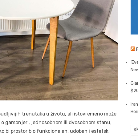
‘Eve
New
Gia
$20
Ira
Hor
budljivijih trenutaka u životu, ali istovremeno može
 reč o garsonjeri, jednosobnom ili dvosobnom stanu,
ak
ko bi prostor bio funkcionalan, udoban i estetski