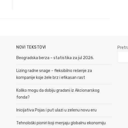
post:
NOVI TEKSTOVI
Pretr
Beogradska berza – statistika za jul 2026.
Lizing radne snage – fleksibilno rešenje za
kompanije koje žele brz i efikasan rast
Koliko mogu da dobiju građani iz Akcionarskog
fonda?
Inicijativa Pojas i put ulazi u zelenu novu eru
Tehnološki pioniri koji menjaju globalnu ekonomiju