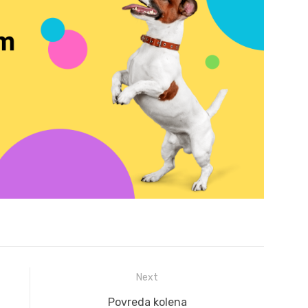
Next
Next
Povreda kolena