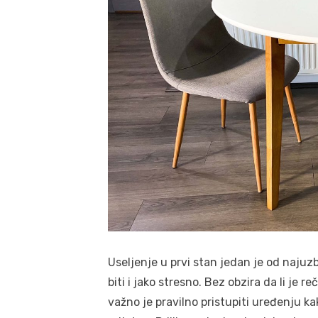
Useljenje u prvi stan jedan je od najuz
biti i jako stresno. Bez obzira da li je
važno je pravilno pristupiti uređenju ka