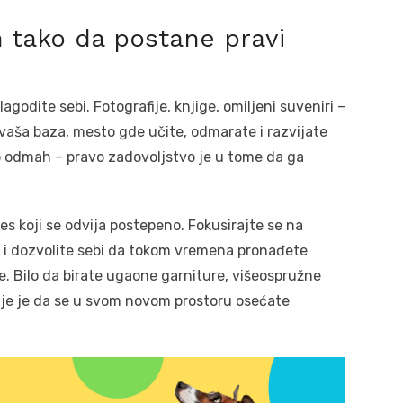
n tako da postane pravi
agodite sebi. Fotografije, knjige, omiljeni suveniri –
 vaša baza, mesto gde učite, odmarate i razvijate
 odmah – pravo zadovoljstvo je u tome da ga
es koji se odvija postepeno. Fokusirajte se na
s, i dozvolite sebi da tokom vremena pronađete
e. Bilo da birate ugaone garniture, višeospružne
žnije je da se u svom novom prostoru osećate