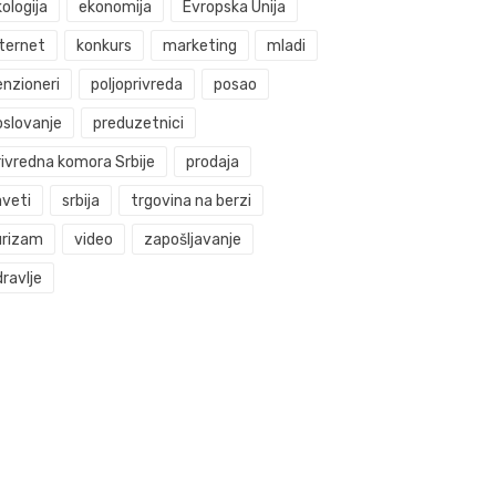
ologija
ekonomija
Evropska Unija
nternet
konkurs
marketing
mladi
enzioneri
poljoprivreda
posao
oslovanje
preduzetnici
rivredna komora Srbije
prodaja
aveti
srbija
trgovina na berzi
urizam
video
zapošljavanje
ravlje