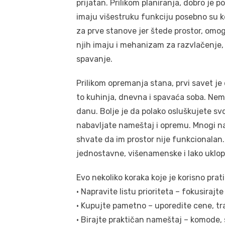
prijatan. Prilikom planiranja, dobro je
imaju višestruku funkciju posebno su k
za prve stanove jer štede prostor, om
njih imaju i mehanizam za razvlačenje, 
spavanje.
Prilikom opremanja stana, prvi savet je
to kuhinja, dnevna i spavaća soba. Ne
danu. Bolje je da polako osluškujete svoj
nabavljate nameštaj i opremu. Mnogi na
shvate da im prostor nije funkcionalan
jednostavne, višenamenske i lako uklo
Evo nekoliko koraka koje je korisno pratit
• Napravite listu prioriteta – fokusiraj
• Kupujte pametno – uporedite cene, tra
• Birajte praktičan nameštaj – komode, 