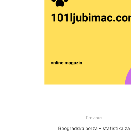
Post
Previous
navigation
Previous
Beogradska berza – statistika za