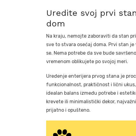
Uredite svoj prvi sta
dom
Na kraju, nemojte zaboraviti da stan pril
sve to stvara osećaj doma. Prvi stan je
se. Nema potrebe da sve bude savršeno
vremenom oblikujete po svojoj meri.
Uređenje enterijera prvog stana je proc
funkcionalnost, praktičnost i lični uku
idealan balans između potrebe i estetik
krevete ili minimalistički dekor, najva
prijatno i opušteno.