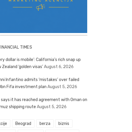
FINANCIAL TIMES
ry dollar is mobile’: California’s rich snap up
 Zealand ‘golden visas’
August 6, 2026
nni Infantino admits ‘mistakes’ over failed
bn Fifa investment plan
August 5, 2026
n says it has reached agreement with Oman on
muz shipping route
August 5, 2026
cije
Beograd
berza
biznis