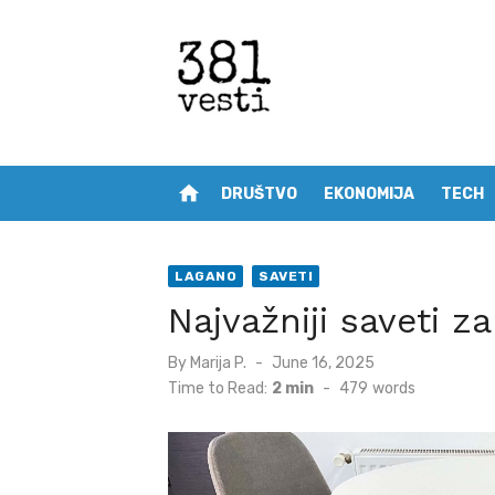
Skip
to
content
home
DRUŠTVO
EKONOMIJA
TECH
LAGANO
SAVETI
Najvažniji saveti 
Posted
By
Marija P.
June 16, 2025
on
Time to Read:
2 min
-
479
words