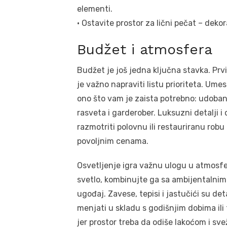
elementi.
• Ostavite prostor za lični pečat – deko
Budžet i atmosfera
Budžet je još jedna ključna stavka. Pr
je važno napraviti listu prioriteta. Um
ono što vam je zaista potrebno: udoban k
rasveta i garderober. Luksuzni detalji i
razmotriti polovnu ili restauriranu rob
povoljnim cenama.
Osvetljenje igra važnu ulogu u atmosfe
svetlo, kombinujte ga sa ambijentalnim –
ugođaj. Zavese, tepisi i jastučići su deta
menjati u skladu s godišnjim dobima ili
jer prostor treba da odiše lakoćom i sv