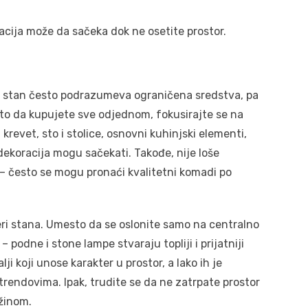
racija može da sačeka dok ne osetite prostor.
vi stan često podrazumeva ograničena sredstva, pa
esto da kupujete sve odjednom, fokusirajte se na
revet, sto i stolice, osnovni kuhinjski elementi,
 dekoracija mogu sačekati. Takođe, nije loše
u – često se mogu pronaći kvalitetni komadi po
ri stana. Umesto da se oslonite samo na centralno
 podne i stone lampe stvaraju topliji i prijatniji
lji koji unose karakter u prostor, a lako ih je
 trendovima. Ipak, trudite se da ne zatrpate prostor
ežinom.