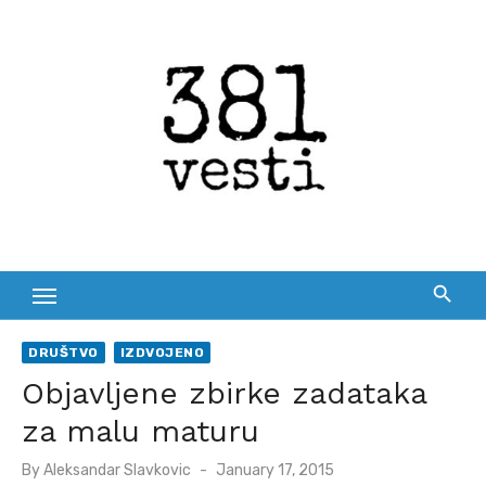
Skip
to
content
DRUŠTVO
IZDVOJENO
Objavljene zbirke zadataka
za malu maturu
Posted
By
Aleksandar Slavkovic
January 17, 2015