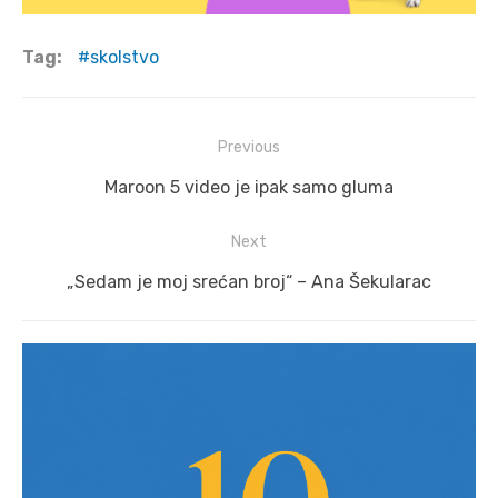
Tag:
skolstvo
Post
Previous
navigation
Previous
Maroon 5 video je ipak samo gluma
post:
Next
Next
„Sedam je moj srećan broj“ – Ana Šekularac
post: