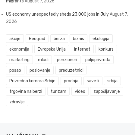
migrants
August 7, 2026
US economy unexpectedly sheds 23,000 jobs in July
August 7,
2026
akcije
Beograd
berza
biznis
ekologija
ekonomija
Evropska Unija
internet
konkurs
marketing
mladi
penzioneri
poljoprivreda
posao
poslovanje
preduzetnici
Privredna komora Srbije
prodaja
saveti
srbija
trgovina na berzi
turizam
video
zapošljavanje
zdravlje