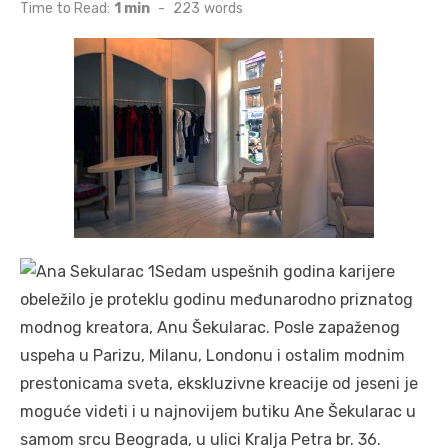
on
Time to Read:
1 min
-
223
words
Sedam uspešnih godina karijere
obeležilo je proteklu godinu međunarodno priznatog
modnog kreatora, Anu Šekularac. Posle zapaženog
uspeha u Parizu, Milanu, Londonu i ostalim modnim
prestonicama sveta, ekskluzivne kreacije od jeseni je
moguće videti i u najnovijem butiku Ane Šekularac u
samom srcu Beograda, u ulici Kralja Petra br. 36.