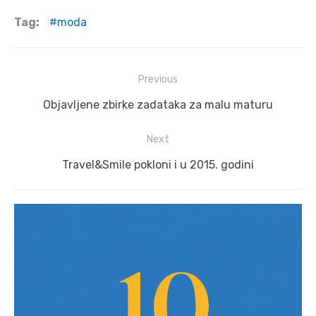
Tag:
moda
Post
Previous
navigation
Previous
Objavljene zbirke zadataka za malu maturu
post:
Next
Next
Travel&Smile pokloni i u 2015. godini
post: