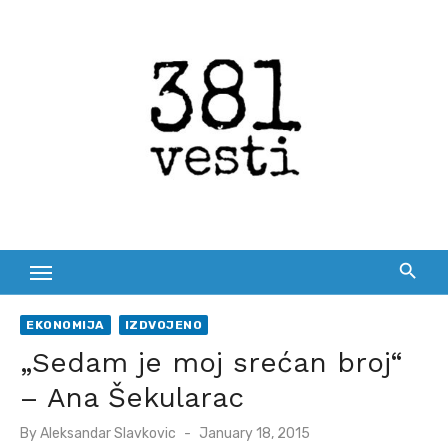
Skip
to
content
EKONOMIJA
IZDVOJENO
„Sedam je moj srećan broj“
– Ana Šekularac
Posted
By
Aleksandar Slavkovic
January 18, 2015