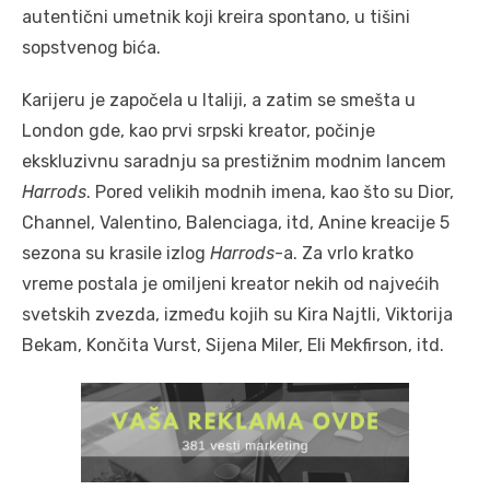
autentični umetnik koji kreira spontano, u tišini
sopstvenog bića.
Karijeru je započela u Italiji, a zatim se smešta u
London gde, kao prvi srpski kreator, počinje
ekskluzivnu saradnju sa prestižnim modnim lancem
Harrods
. Pored velikih modnih imena, kao što su Dior,
Channel, Valentino, Balenciaga, itd, Anine kreacije 5
sezona su krasile izlog
Harrods
-a. Za vrlo kratko
vreme postala je omiljeni kreator nekih od najvećih
svetskih zvezda, između kojih su Kira Najtli, Viktorija
Bekam, Končita Vurst, Sijena Miler, Eli Mekfirson, itd.