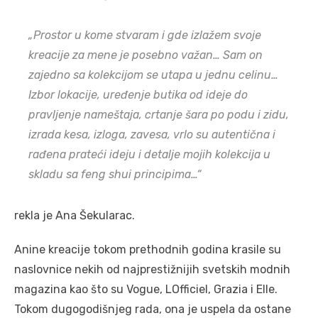
„Prostor u kome stvaram i gde izlažem svoje
kreacije za mene je posebno važan… Sam on
zajedno sa kolekcijom se utapa u jednu celinu…
Izbor lokacije, uređenje butika od ideje do
pravljenje nameštaja, crtanje šara po podu i zidu,
izrada kesa, izloga, zavesa, vrlo su autentična i
rađena prateći ideju i detalje mojih kolekcija u
skladu sa feng shui principima…“
rekla je Ana Šekularac.
Anine kreacije tokom prethodnih godina krasile su
naslovnice nekih od najprestižnijih svetskih modnih
magazina kao što su Vogue, LOfficiel, Grazia i Elle.
Tokom dugogodišnjeg rada, ona je uspela da ostane