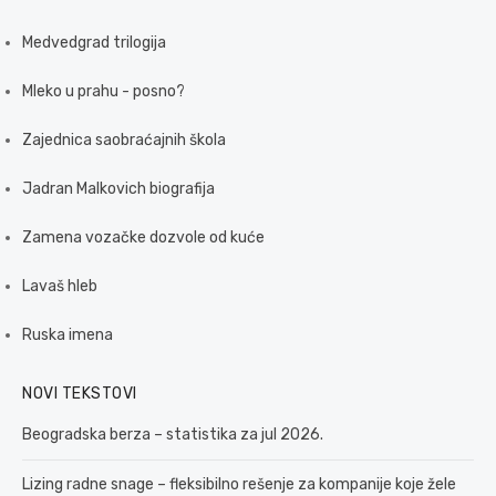
Medvedgrad trilogija
Mleko u prahu - posno?
Zajednica saobraćajnih škola
Jadran Malkovich biografija
Zamena vozačke dozvole od kuće
Lavaš hleb
Ruska imena
NOVI TEKSTOVI
Beogradska berza – statistika za jul 2026.
Lizing radne snage – fleksibilno rešenje za kompanije koje žele