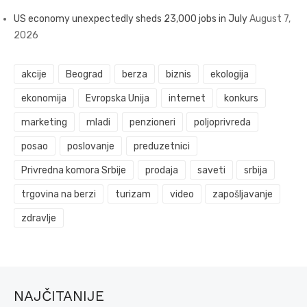
US economy unexpectedly sheds 23,000 jobs in July
August 7,
2026
akcije
Beograd
berza
biznis
ekologija
ekonomija
Evropska Unija
internet
konkurs
marketing
mladi
penzioneri
poljoprivreda
posao
poslovanje
preduzetnici
Privredna komora Srbije
prodaja
saveti
srbija
trgovina na berzi
turizam
video
zapošljavanje
zdravlje
NAJČITANIJE