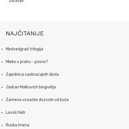
zdravlje
NAJČITANIJE
Medvedgrad trilogija
Mleko u prahu - posno?
Zajednica saobraćajnih škola
Jadran Malkovich biografija
Zamena vozačke dozvole od kuće
Lavaš hleb
Ruska imena