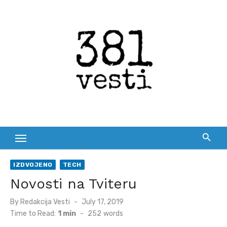
Skip
to
content
IZDVOJENO
TECH
Novosti na Tviteru
Posted
By
Redakcija Vesti
July 17, 2019
on
Time to Read:
1 min
-
252
words