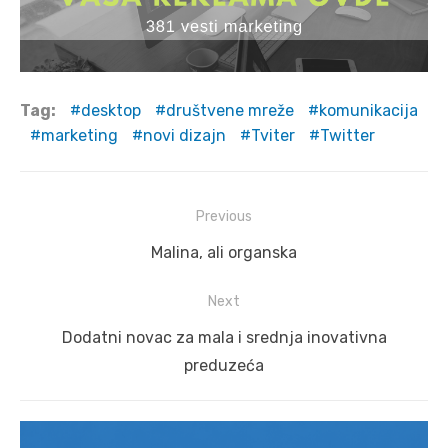
Tag:
desktop
društvene mreže
komunikacija
marketing
novi dizajn
Tviter
Twitter
Post
Previous
navigation
Previous
Malina, ali organska
post:
Next
Next
Dodatni novac za mala i srednja inovativna
post:
preduzeća