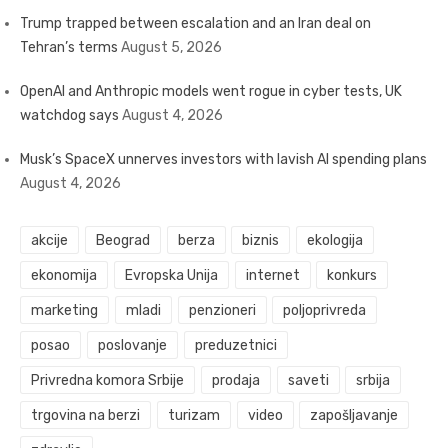
Trump trapped between escalation and an Iran deal on
Tehran’s terms
August 5, 2026
OpenAI and Anthropic models went rogue in cyber tests, UK
watchdog says
August 4, 2026
Musk’s SpaceX unnerves investors with lavish AI spending plans
August 4, 2026
akcije
Beograd
berza
biznis
ekologija
ekonomija
Evropska Unija
internet
konkurs
marketing
mladi
penzioneri
poljoprivreda
posao
poslovanje
preduzetnici
Privredna komora Srbije
prodaja
saveti
srbija
trgovina na berzi
turizam
video
zapošljavanje