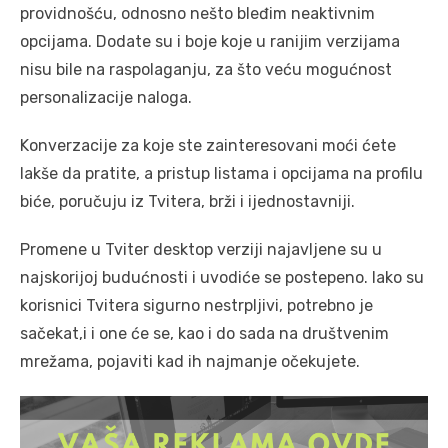
providnošću, odnosno nešto bleđim neaktivnim
opcijama. Dodate su i boje koje u ranijim verzijama
nisu bile na raspolaganju, za što veću mogućnost
personalizacije naloga.
Konverzacije za koje ste zainteresovani moći ćete
lakše da pratite, a pristup listama i opcijama na profilu
biće, poručuju iz Tvitera, brži i ijednostavniji.
Promene u Tviter desktop verziji najavljene su u
najskorijoj budućnosti i uvodiće se postepeno. Iako su
korisnici Tvitera sigurno nestrpljivi, potrebno je
sačekat,i i one će se, kao i do sada na društvenim
mrežama, pojaviti kad ih najmanje očekujete.