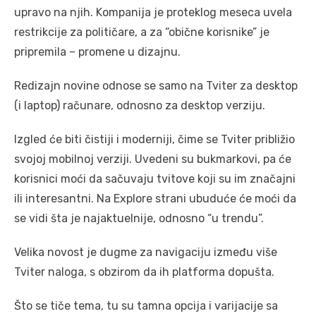
upravo na njih. Kompanija je proteklog meseca uvela
restrikcije za političare, a za “obične korisnike” je
pripremila – promene u dizajnu.
Redizajn novine odnose se samo na Tviter za desktop
(i laptop) računare, odnosno za desktop verziju.
Izgled će biti čistiji i moderniji, čime se Tviter približio
svojoj mobilnoj verziji. Uvedeni su bukmarkovi, pa će
korisnici moći da sačuvaju tvitove koji su im značajni
ili interesantni. Na Explore strani ubuduće će moći da
se vidi šta je najaktuelnije, odnosno “u trendu”.
Velika novost je dugme za navigaciju između više
Tviter naloga, s obzirom da ih platforma dopušta.
Što se tiče tema, tu su tamna opcija i varijacije sa