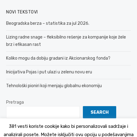
NOVI TEKSTOVI
Beogradska berza – statistika za jul 2026.
Lizing radne snage – fleksibilno rešenje za kompanije koje žele
brz i efikasan rast
Koliko mogu da dobiju građani iz Akcionarskog fonda?
Inicijativa Pojas i put ulazi u zelenu novu eru
Tehnološki pioniri koji menjaju globalnu ekonomiju
Pretraga
SEARCH
381 vesti koriste cookije kako bi personalizovali sadržaje i
analizirali posete. Možete isključiti ovu opciju u podešavanjima