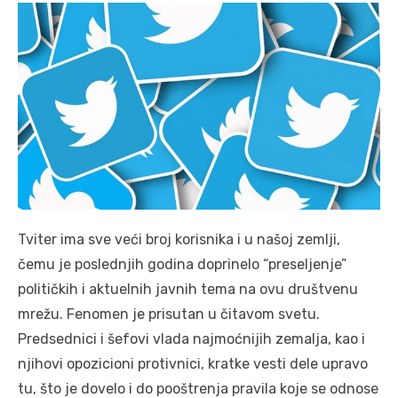
Tviter ima sve veći broj korisnika i u našoj zemlji,
čemu je poslednjih godina doprinelo “preseljenje”
političkih i aktuelnih javnih tema na ovu društvenu
mrežu. Fenomen je prisutan u čitavom svetu.
Predsednici i šefovi vlada najmoćnijih zemalja, kao i
njihovi opozicioni protivnici, kratke vesti dele upravo
tu, što je dovelo i do pooštrenja pravila koje se odnose