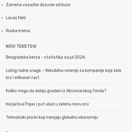
Zamena vozačke dozvole od kuće
Lavaš hleb
Ruska imena
NOVI TEKSTOVI
Beogradska berza – statistika za jul 2026.
Lizing radne snage – fleksibilno rešenje za kompanije koje žele
brz i efikasan rast
Koliko mogu da dobiju građani iz Akcionarskog fonda?
Inicijativa Pojas i put ulazi u zelenu novu eru
Tehnološki pioniri koji menjaju globalnu ekonomiju