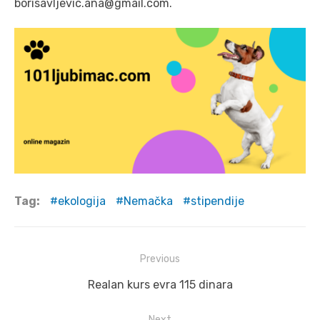
borisavljevic.ana@gmail.com.
Tag:
ekologija
Nemačka
stipendije
Post
Previous
navigation
Previous
Realan kurs evra 115 dinara
post:
Next