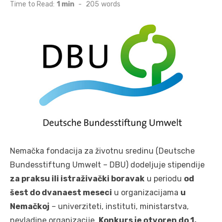
on
Time to Read:
1 min
-
205
words
Nemačka fondacija za životnu sredinu (Deutsche
Bundesstiftung Umwelt – DBU) dodeljuje stipendije
za praksu ili istraživački boravak
u periodu
od
šest do dvanaest meseci
u organizacijama
u
Nemačkoj
– univerziteti, instituti, ministarstva,
nevladine organizacije.
Konkurs je otvoren do 1.