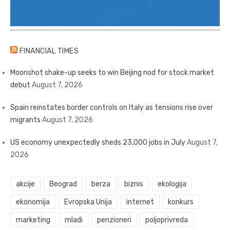
FINANCIAL TIMES
Moonshot shake-up seeks to win Beijing nod for stock market
debut
August 7, 2026
Spain reinstates border controls on Italy as tensions rise over
migrants
August 7, 2026
US economy unexpectedly sheds 23,000 jobs in July
August 7,
2026
akcije
Beograd
berza
biznis
ekologija
ekonomija
Evropska Unija
internet
konkurs
marketing
mladi
penzioneri
poljoprivreda