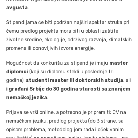
avgusta
.
Stipendijama će biti podržan najširi spektar struka pri
čemu predlog projekta mora biti u oblasti zaštite
životne sredine, ekologije, održivog razvoja, klimatskih
promena ili obnovljivih izvora energije.
Mogućnost da konkurišu za stipendije imaju
master
diplomci
(koji su diplomu stekli u poslednje tri
godine),
studenti master ili doktorskih studija
, ali
i građani Srbije do 30 godina starosti sa znanjem
nemačkoj jezika
.
Prijava se vrši online, a potrebno je pripremiti: CV na
nemačkom jeziku, predlog projekta (do 3 strane, sa
opisom problema, metodologijom rada i očekivanim