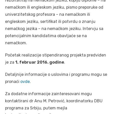
rezultatita) na nemačkom jeziku, kopiju diplome – na
nemačkom ili engleskom jeziku, pismo preporuke od
univerzitetskog profesora – na nemačkom ili
engleskom jeziku, sertifikat ili potvrdu o znanju
nemačkog jezika – na nemačkom jeziku. Intervju sa
potencijalnim kandidatima obavljaće se na
nemačkom.
Početak realizacije stipendiranog projekta predviđen
je za
1. februar 2016. godine
.
Detaljnije informacije o uslovima i programu mogu se
pronaći
ovde
.
Za dodatne informacije zainteresovani mogu
kontaktirani dr Anu M. Petrović, koordinatorku DBU
programa za Srbiju, putem mejla