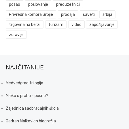
posao
poslovanje
preduzetnici
Privredna komora Srbije
prodaja
saveti
srbija
trgovina na berzi
turizam
video
zapošljavanje
zdravlje
NAJČITANIJE
Medvedgrad trilogija
Mleko u prahu - posno?
Zajednica saobraćajnih škola
Jadran Malkovich biografija