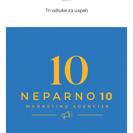
Next
Tri odluke za uspeh
post: