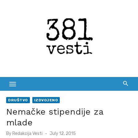
Skip
to
content
DRUŠTVO
IZDVOJENO
Nemačke stipendije za
mlade
Posted
By
Redakcija Vesti
July 12, 2015