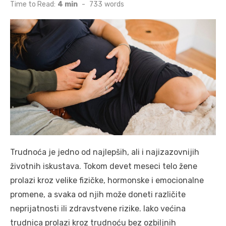
on
Time to Read:
4 min
-
733
words
Trudnoća je jedno od najlepših, ali i najizazovnijih
životnih iskustava. Tokom devet meseci telo žene
prolazi kroz velike fizičke, hormonske i emocionalne
promene, a svaka od njih može doneti različite
neprijatnosti ili zdravstvene rizike. Iako većina
trudnica prolazi kroz trudnoću bez ozbiljnih