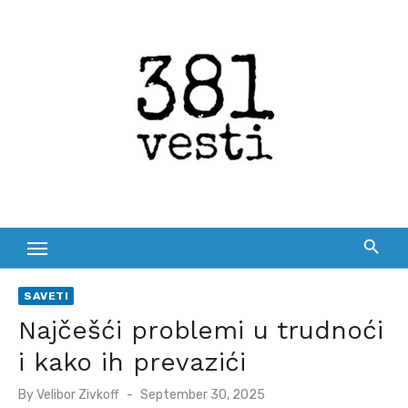
Skip
to
content
SAVETI
Najčešći problemi u trudnoći
i kako ih prevazići
Posted
By
Velibor Zivkoff
September 30, 2025