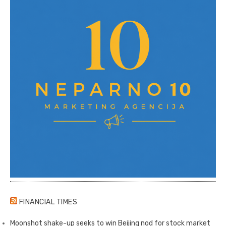
FINANCIAL TIMES
Moonshot shake-up seeks to win Beijing nod for stock market