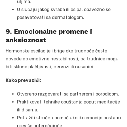
uljima.
U slučaju jakog svraba ili osipa, obavezno se
posavetovati sa dermatologom.
9. Emocionalne promene i
anksioznost
Hormonske oscilacije i brige oko trudnoće često
dovode do emotivne nestabilnosti, pa trudnice mogu
biti sklone plačljivosti, nervozi ili nesanici.
Kako prevazići:
Otvoreno razgovarati sa partnerom i porodicom.
Praktikovati tehnike opuštanja poput meditacije
ili disanja.
Potražiti stručnu pomoć ukoliko emocije postanu
previše opterećujuće.