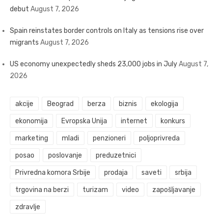
debut
August 7, 2026
Spain reinstates border controls on Italy as tensions rise over
migrants
August 7, 2026
US economy unexpectedly sheds 23,000 jobs in July
August 7,
2026
akcije
Beograd
berza
biznis
ekologija
ekonomija
Evropska Unija
internet
konkurs
marketing
mladi
penzioneri
poljoprivreda
posao
poslovanje
preduzetnici
Privredna komora Srbije
prodaja
saveti
srbija
trgovina na berzi
turizam
video
zapošljavanje
zdravlje