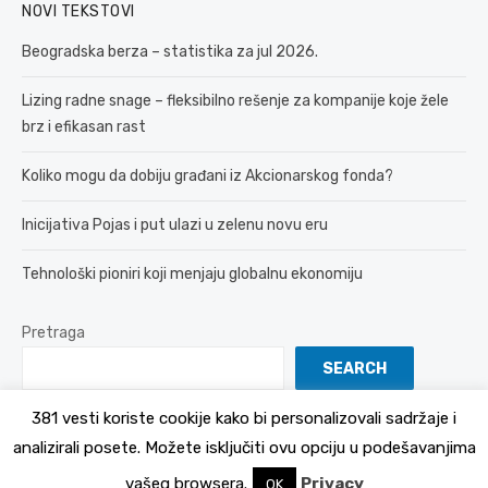
NOVI TEKSTOVI
Beogradska berza – statistika za jul 2026.
Lizing radne snage – fleksibilno rešenje za kompanije koje žele
brz i efikasan rast
Koliko mogu da dobiju građani iz Akcionarskog fonda?
Inicijativa Pojas i put ulazi u zelenu novu eru
Tehnološki pioniri koji menjaju globalnu ekonomiju
Pretraga
SEARCH
381 vesti koriste cookije kako bi personalizovali sadržaje i
analizirali posete. Možete isključiti ovu opciju u podešavanjima
© 2026 381 vesti
Politika Privatnosti
vašeg browsera.
Privacy
OK