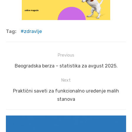
Tag:
zdravlje
Post
Previous
navigation
Previous
Beogradska berza – statistika za avgust 2025.
post:
Next
Next
Praktični saveti za funkcionalno uređenje malih
post:
stanova