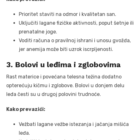
Prioritet staviti na odmor i kvalitetan san.
Uključiti lagane fizičke aktivnosti, poput šetnje ili
prenatalne joge.
Voditi računa o pravilnoj ishrani i unosu gvožđa,
jer anemija može biti uzrok iscrpljenosti.
3. Bolovi u leđima i zglobovima
Rast materice i povećana telesna težina dodatno
opterećuju kičmu i zglobove. Bolovi u donjem delu
leđa česti su u drugoj polovini trudnoće.
Kako prevazići:
Vežbati lagane vežbe istezanja i jačanja mišića
leđa.