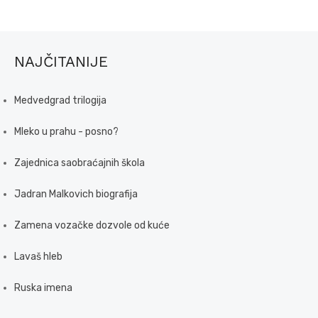
NAJČITANIJE
Medvedgrad trilogija
Mleko u prahu - posno?
Zajednica saobraćajnih škola
Jadran Malkovich biografija
Zamena vozačke dozvole od kuće
Lavaš hleb
Ruska imena