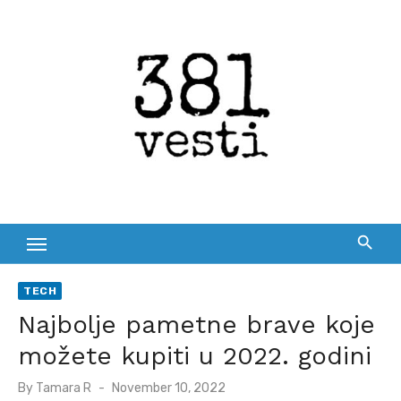
Skip
to
content
TECH
Najbolje pametne brave koje
možete kupiti u 2022. godini
Posted
By
Tamara R
November 10, 2022