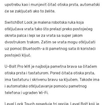
upotrebu kao i munjevit čitač otiska prsta, automatski
će se zaključati ako to želite.
SwitchBot Lock je malena robotska ruka koja
otključava vrata tako što prelazi preko postojećeg
okreta palca i lepi se za vrata sa super jakom
dvostrukom trakom. Zatim se vrata mogu otključati
uz pomoć Bluetooth-a ili pametnog sata ili koristeći
postojeći ključ.
U-Bolt Pro Wifi je najbolja pametna brava sa čitačem
otiska prsta i tastaturom. Pored čitača otiska prsta,
ima tastaturu i skrivenu bravu sa ključem. Takođe ima
i automatsko otključavanje pomoću pametnog
telefona i ugrađen Wi-Fi.
Level Lock Touch poseduje tri opcije. Level Bolt koji je