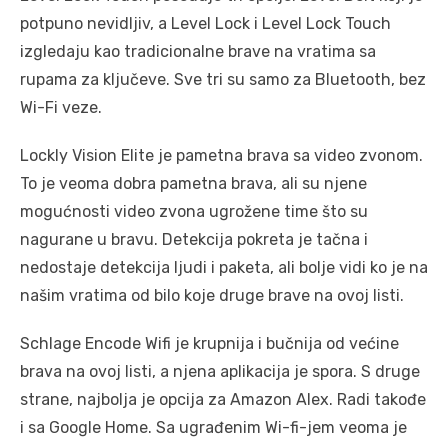
potpuno nevidljiv, a Level Lock i Level Lock Touch
izgledaju kao tradicionalne brave na vratima sa
rupama za ključeve. Sve tri su samo za Bluetooth, bez
Wi-Fi veze.
Lockly Vision Elite je pametna brava sa video zvonom.
To je veoma dobra pametna brava, ali su njene
mogućnosti video zvona ugrožene time što su
nagurane u bravu. Detekcija pokreta je tačna i
nedostaje detekcija ljudi i paketa, ali bolje vidi ko je na
našim vratima od bilo koje druge brave na ovoj listi.
Schlage Encode Wifi je krupnija i bučnija od većine
brava na ovoj listi, a njena aplikacija je spora. S druge
strane, najbolja je opcija za Amazon Alex. Radi takođe
i sa Google Home. Sa ugrađenim Wi-fi-jem veoma je