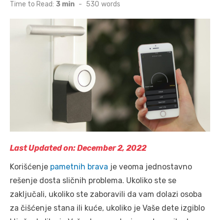
on
Time to Read:
3 min
-
530
words
Last Updated on: December 2, 2022
Korišćenje
pametnih brava
je veoma jednostavno
rešenje dosta sličnih problema. Ukoliko ste se
zaključali, ukoliko ste zaboravili da vam dolazi osoba
za čišćenje stana ili kuće, ukoliko je Vaše dete izgiblo