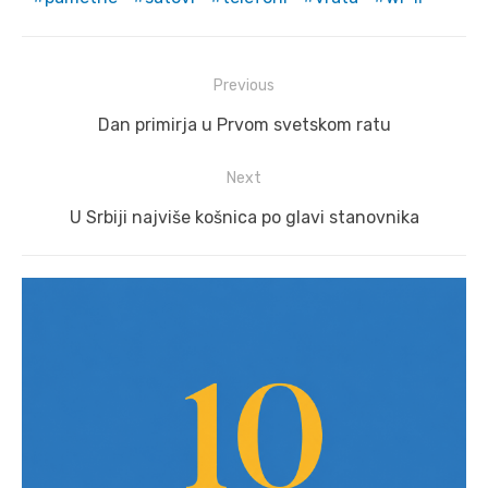
Post
Previous
navigation
Previous
Dan primirja u Prvom svetskom ratu
post:
Next
Next
U Srbiji najviše košnica po glavi stanovnika
post: