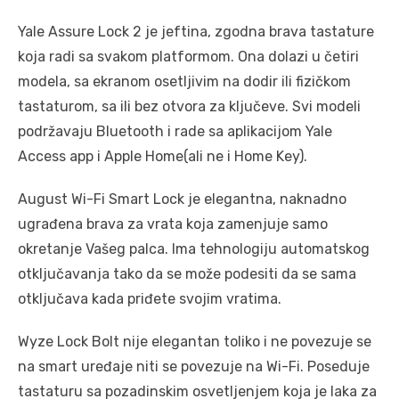
Yale Assure Lock 2 je jeftina, zgodna brava tastature
koja radi sa svakom platformom. Ona dolazi u četiri
modela, sa ekranom osetljivim na dodir ili fizičkom
tastaturom, sa ili bez otvora za ključeve. Svi modeli
podržavaju Bluetooth i rade sa aplikacijom Yale
Access app i Apple Home(ali ne i Home Key).
August Wi-Fi Smart Lock je elegantna, naknadno
ugrađena brava za vrata koja zamenjuje samo
okretanje Vašeg palca. Ima tehnologiju automatskog
otključavanja tako da se može podesiti da se sama
otključava kada priđete svojim vratima.
Wyze Lock Bolt nije elegantan toliko i ne povezuje se
na smart uređaje niti se povezuje na Wi-Fi. Poseduje
tastaturu sa pozadinskim osvetljenjem koja je laka za