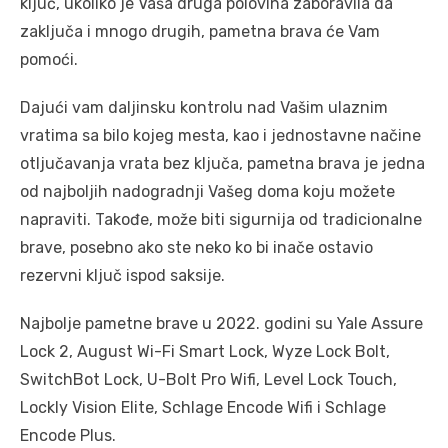
ključ, ukoliko je Vaša druga polovina zaboravila da
zaključa i mnogo drugih, pametna brava će Vam
pomoći.
Dajući vam daljinsku kontrolu nad Vašim ulaznim
vratima sa bilo kojeg mesta, kao i jednostavne načine
otljučavanja vrata bez ključa, pametna brava je jedna
od najboljih nadogradnji Vašeg doma koju možete
napraviti. Takođe, može biti sigurnija od tradicionalne
brave, posebno ako ste neko ko bi inače ostavio
rezervni ključ ispod saksije.
Najbolje pametne brave u 2022. godini su Yale Assure
Lock 2, August Wi-Fi Smart Lock, Wyze Lock Bolt,
SwitchBot Lock, U-Bolt Pro Wifi, Level Lock Touch,
Lockly Vision Elite, Schlage Encode Wifi i Schlage
Encode Plus.