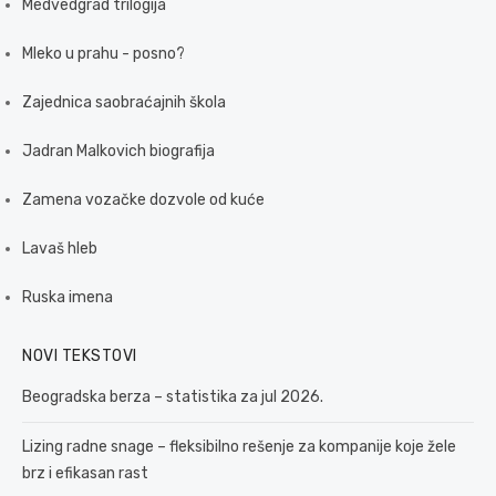
Medvedgrad trilogija
Mleko u prahu - posno?
Zajednica saobraćajnih škola
Jadran Malkovich biografija
Zamena vozačke dozvole od kuće
Lavaš hleb
Ruska imena
NOVI TEKSTOVI
Beogradska berza – statistika za jul 2026.
Lizing radne snage – fleksibilno rešenje za kompanije koje žele
brz i efikasan rast