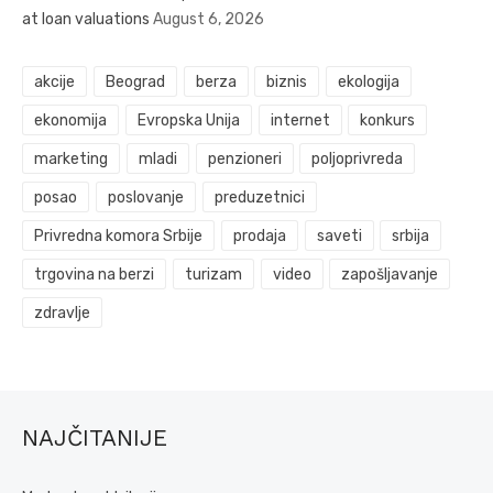
at loan valuations
August 6, 2026
akcije
Beograd
berza
biznis
ekologija
ekonomija
Evropska Unija
internet
konkurs
marketing
mladi
penzioneri
poljoprivreda
posao
poslovanje
preduzetnici
Privredna komora Srbije
prodaja
saveti
srbija
trgovina na berzi
turizam
video
zapošljavanje
zdravlje
NAJČITANIJE