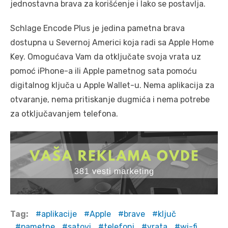
jednostavna brava za korišćenje i lako se postavlja.
Schlage Encode Plus je jedina pametna brava
dostupna u Severnoj Americi koja radi sa Apple Home
Key. Omogućava Vam da otključate svoja vrata uz
pomoć iPhone-a ili Apple pametnog sata pomoću
digitalnog ključa u Apple Wallet-u. Nema aplikacija za
otvaranje, nema pritiskanje dugmića i nema potrebe
za otključavanjem telefona.
Tag:
aplikacije
Apple
brave
ključ
pametne
satovi
telefoni
vrata
wi-fi