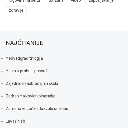
trgovina na berzi
turizam
video
zapošljavanje
zdravlje
NAJČITANIJE
Medvedgrad trilogija
Mleko u prahu - posno?
Zajednica saobraćajnih škola
Jadran Malkovich biografija
Zamena vozačke dozvole od kuće
Lavaš hleb