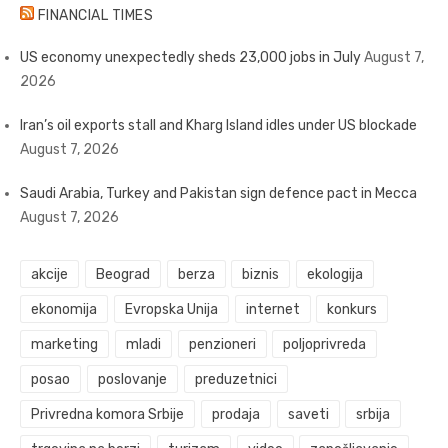
FINANCIAL TIMES
US economy unexpectedly sheds 23,000 jobs in July
August 7,
2026
Iran’s oil exports stall and Kharg Island idles under US blockade
August 7, 2026
Saudi Arabia, Turkey and Pakistan sign defence pact in Mecca
August 7, 2026
akcije
Beograd
berza
biznis
ekologija
ekonomija
Evropska Unija
internet
konkurs
marketing
mladi
penzioneri
poljoprivreda
posao
poslovanje
preduzetnici
Privredna komora Srbije
prodaja
saveti
srbija