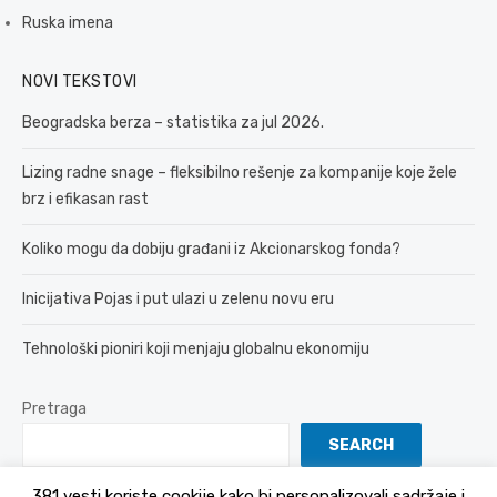
Ruska imena
NOVI TEKSTOVI
Beogradska berza – statistika za jul 2026.
Lizing radne snage – fleksibilno rešenje za kompanije koje žele
brz i efikasan rast
Koliko mogu da dobiju građani iz Akcionarskog fonda?
Inicijativa Pojas i put ulazi u zelenu novu eru
Tehnološki pioniri koji menjaju globalnu ekonomiju
Pretraga
SEARCH
381 vesti koriste cookije kako bi personalizovali sadržaje i