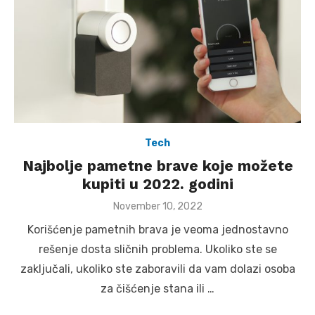
Tech
Najbolje pametne brave koje možete
kupiti u 2022. godini
Posted
November 10, 2022
on
Korišćenje pametnih brava je veoma jednostavno
rešenje dosta sličnih problema. Ukoliko ste se
zaključali, ukoliko ste zaboravili da vam dolazi osoba
za čišćenje stana ili …