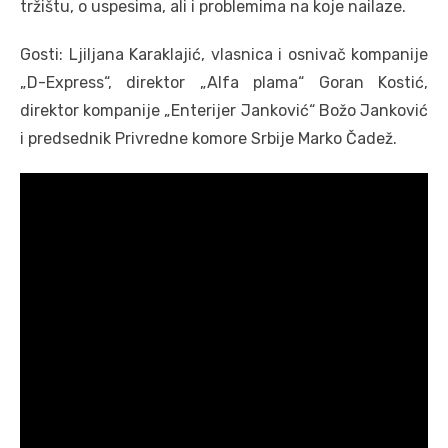
tržištu, o uspesima, ali i problemima na koje nailaze.
Gosti: Ljiljana Karaklajić, vlasnica i osnivač kompanije
„D-Express“, direktor „Alfa plama“ Goran Kostić,
direktor kompanije „Enterijer Janković“ Božo Janković
i predsednik Privredne komore Srbije Marko Čadež.