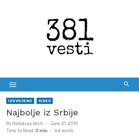
Skip
to
content
IZDVOJENO
VIDEO
Najbolje iz Srbije
Posted
By
Redakcija Vesti
June 21, 2015
on
Time to Read:
0 min
-
64
words