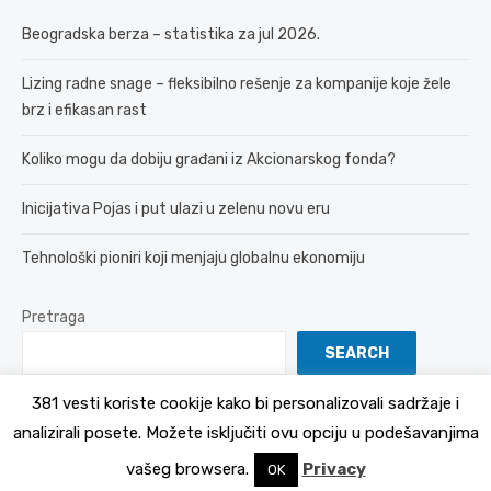
Beogradska berza – statistika za jul 2026.
Lizing radne snage – fleksibilno rešenje za kompanije koje žele
brz i efikasan rast
Koliko mogu da dobiju građani iz Akcionarskog fonda?
Inicijativa Pojas i put ulazi u zelenu novu eru
Tehnološki pioniri koji menjaju globalnu ekonomiju
Pretraga
SEARCH
381 vesti koriste cookije kako bi personalizovali sadržaje i
analizirali posete. Možete isključiti ovu opciju u podešavanjima
© 2026 381 vesti
Politika Privatnosti
vašeg browsera.
Privacy
OK