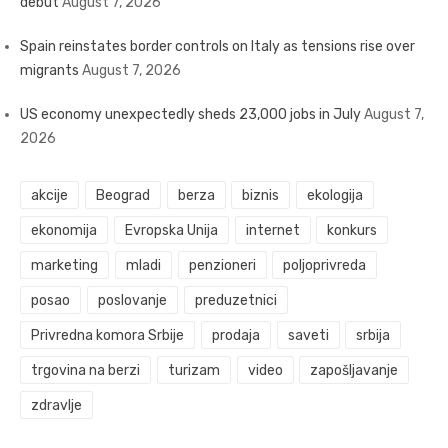
debut
August 7, 2026
Spain reinstates border controls on Italy as tensions rise over
migrants
August 7, 2026
US economy unexpectedly sheds 23,000 jobs in July
August 7,
2026
akcije
Beograd
berza
biznis
ekologija
ekonomija
Evropska Unija
internet
konkurs
marketing
mladi
penzioneri
poljoprivreda
posao
poslovanje
preduzetnici
Privredna komora Srbije
prodaja
saveti
srbija
trgovina na berzi
turizam
video
zapošljavanje
zdravlje