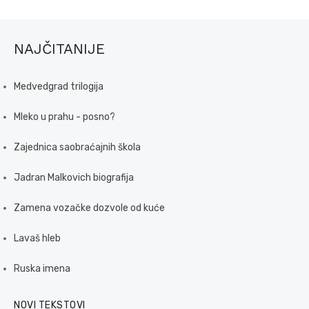
NAJČITANIJE
Medvedgrad trilogija
Mleko u prahu - posno?
Zajednica saobraćajnih škola
Jadran Malkovich biografija
Zamena vozačke dozvole od kuće
Lavaš hleb
Ruska imena
NOVI TEKSTOVI