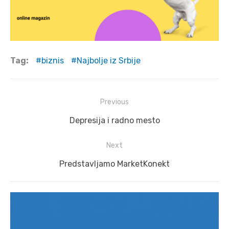
Tag:
biznis
Najbolje iz Srbije
Post
Previous
navigation
Previous
Depresija i radno mesto
post:
Next
Next
Predstavljamo MarketKonekt
post: